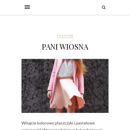
FASHION
PANI WIOSNA
Witajcie kolorowe płaszczyki i pastelowe
ramoneski! Wraz z nadejściem kalendarzowej