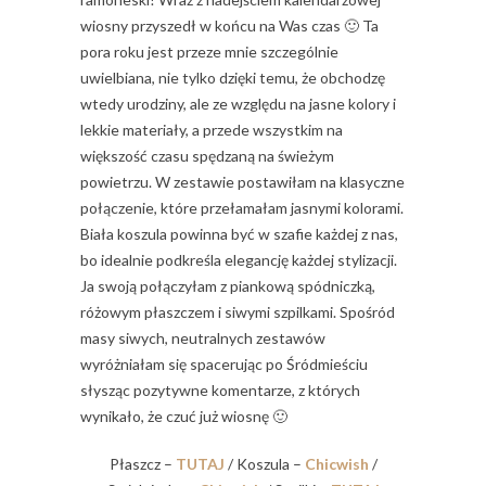
wiosny przyszedł w końcu na Was czas 🙂 Ta
pora roku jest przeze mnie szczególnie
uwielbiana, nie tylko dzięki temu, że obchodzę
wtedy urodziny, ale ze względu na jasne kolory i
lekkie materiały, a przede wszystkim na
większość czasu spędzaną na świeżym
powietrzu. W zestawie postawiłam na klasyczne
połączenie, które przełamałam jasnymi kolorami.
Biała koszula powinna być w szafie każdej z nas,
bo idealnie podkreśla elegancję każdej stylizacji.
Ja swoją połączyłam z piankową spódniczką,
różowym płaszczem i siwymi szpilkami. Spośród
masy siwych, neutralnych zestawów
wyróżniałam się spacerując po Śródmieściu
słysząc pozytywne komentarze, z których
wynikało, że czuć już wiosnę 🙂
Płaszcz –
TUTAJ
/ Koszula –
Chicwish
/