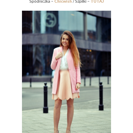
Spódniczka –
Chicwish
/ Szpilki –
TUTAJ