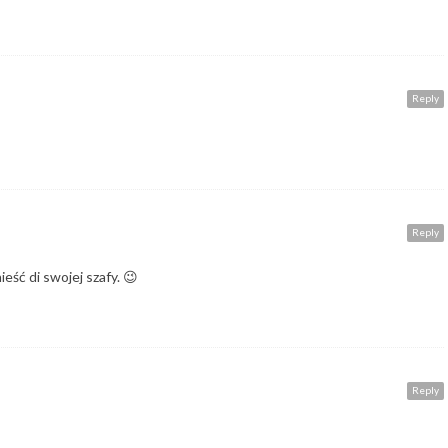
Reply
Reply
ść di swojej szafy. 😉
Reply