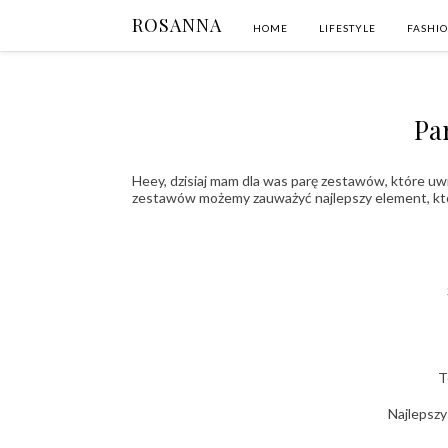
ROSANNA
HOME
LIFESTYLE
FASHI
Pa
Heey, dzisiaj mam dla was parę zestawów, które u
zestawów możemy zauważyć najlepszy element, któ
T
Najlepsz