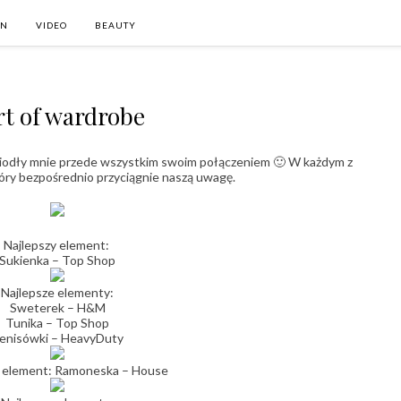
ON
VIDEO
BEAUTY
rt of wardrobe
wiodły mnie przede wszystkim swoim połączeniem 🙂 W każdym z
ry bezpośrednio przyciągnie naszą uwagę.
Najlepszy element:
Sukienka – Top Shop
Najlepsze elementy:
Sweterek – H&M
Tunika – Top Shop
enisówki – HeavyDuty
y element: Ramoneska – House