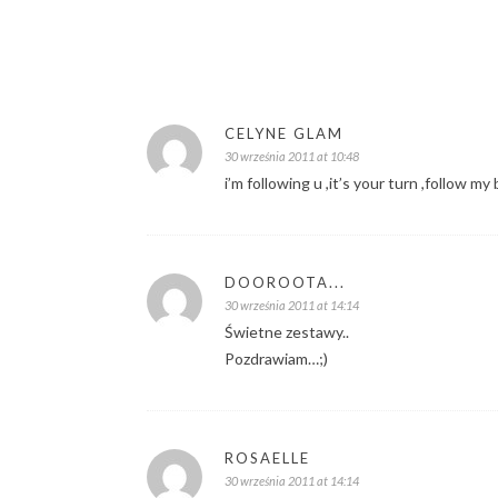
CELYNE GLAM
30 września 2011 at 10:48
i’m following u ,it’s your turn ,follow my
DOOROOTA...
30 września 2011 at 14:14
Świetne zestawy..
Pozdrawiam…;)
ROSAELLE
30 września 2011 at 14:14