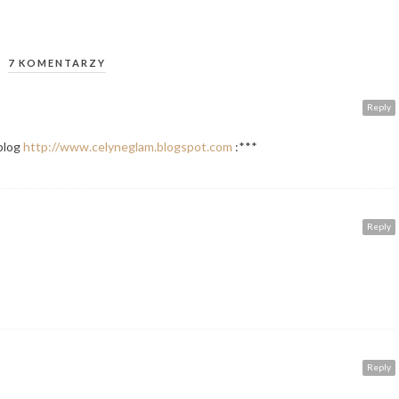
7 KOMENTARZY
Reply
 blog
http://www.celyneglam.blogspot.com
:***
Reply
Reply