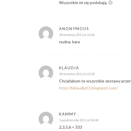
Wszystkie mi się podobają. 🙂
ANONYMOUS
30 września 2011 at 14:26
nudna. kara
KLAUDIA
30 września 2011 at 22:28
Chciałabym te wszystkie zestawy przenie
http://bklaudia13.blogspot.com/
KAMMY .
1 października 2011 at 06:48
2,3,5,6 < 333