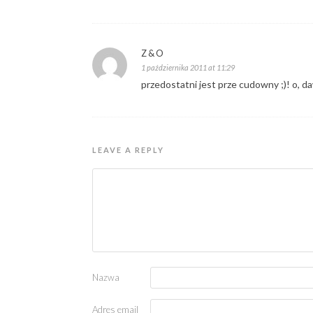
Z&O
1 października 2011 at 11:29
przedostatni jest prze cudowny ;)! o, da
LEAVE A REPLY
Nazwa
Adres email