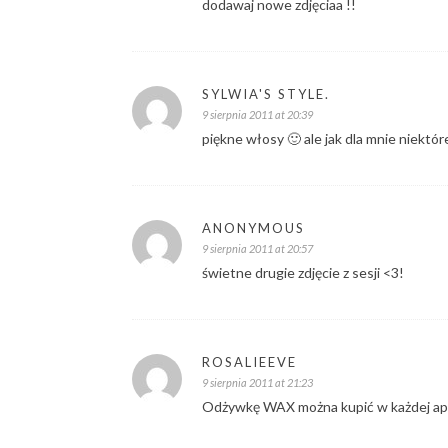
dodawaj nowe zdjęciaa !!
SYLWIA'S STYLE.
9 sierpnia 2011 at 20:39
piękne włosy 🙂 ale jak dla mnie niektó
ANONYMOUS
9 sierpnia 2011 at 20:57
świetne drugie zdjęcie z sesji <3!
ROSALIEEVE
9 sierpnia 2011 at 21:23
Odżywkę WAX można kupić w każdej ap