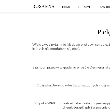
ROSANNA
HOME
LIFESTYLE
FASHI
Piel
Wielu z was pyta mnie jak dbam o włosy i co robię,
których nie mogłabym się obyć.
Szampon przeciw wypadaniu włosów Dermena, stymul
Odżywka Dove do włosów zniszczonych – używam ją
Odżywka WAX – potrafi zdziałać cuda, trzyma się j
chemioterapii, gdyż wzmacnia 