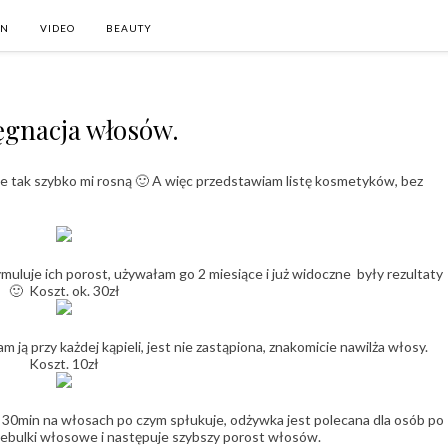
ON
VIDEO
BEAUTY
ęgnacja włosów.
 że tak szybko mi rosną 🙂 A więc przedstawiam listę kosmetyków, bez
uje ich porost, używałam go 2 miesiące i już widoczne były rezultaty
🙂 Koszt. ok. 30zł
 przy każdej kąpieli, jest nie zastąpiona, znakomicie nawilża włosy.
Koszt. 10zł
ą 30min na włosach po czym spłukuje, odżywka jest polecana dla osób po
cebulki włosowe i następuje szybszy porost włosów.