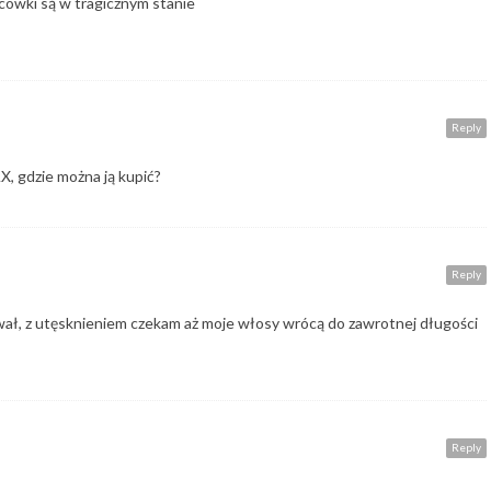
cówki są w tragicznym stanie
Reply
, gdzie można ją kupić?
Reply
wał, z utęsknieniem czekam aż moje włosy wrócą do zawrotnej długości
Reply