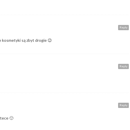
Reply
re kosmetyki są zbyt drogie 😉
Reply
Reply
tece 🙂