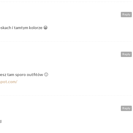
Reply
łoskach i tamtym kolorze 😀
Reply
iesz tam sporo outfitów 🙂
spot.com/
Reply
d