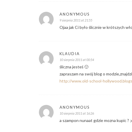
ANONYMOUS
9 sierpnia 2011 at 21:55
Ojaa jak Ci było ślicznie w krótszych w
KLAUDIA
10 sierpnia 2011 at 00:54
śliczna jesteś 🙂
zapraszam na swój blog o modzie,znajdz
http://www.old-school-hollywood.blog
ANONYMOUS
10 sierpnia 2011 at 16:26
a szampon nunaat gdzie mozna kupic ? ;