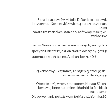
Seria kosmetyków Midollo Di Bamboo – prawdz
kosztowne. Kosmetyki zawierają bardzo dużo natura
szamp
Na allegro znalazłam szampon, odżywkę i maskę w c
zapłacilib
Serum Nunaat do włosów zniszczonych, suchych i 
specyfiku, niestety jest on rzadko dostępny, gdyż j
supermarketach, jak np. Auchan, koszt. 40zł
Olej kokosowy – czytałam, że najlepiej stosuję się 
ale mam zamiar 🙂 Dostępny je
Obecnie myję włosy szamponem Nunaat Silcon, kt
keratynę i inne naturalne składniki, które ide
nakładam n
Dla porównania pokażę wam fotki z października 201