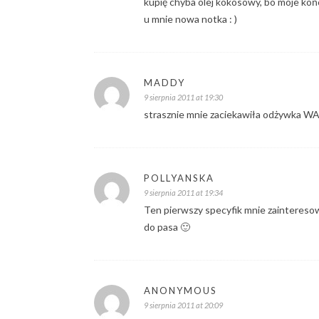
kupię chyba olej kokosowy, bo moje koń
u mnie nowa notka : )
MADDY
9 sierpnia 2011 at 19:30
strasznie mnie zaciekawiła odżywka WAX
POLLYANSKA
9 sierpnia 2011 at 19:34
Ten pierwszy specyfik mnie zaintereso
do pasa 🙂
ANONYMOUS
9 sierpnia 2011 at 20:09