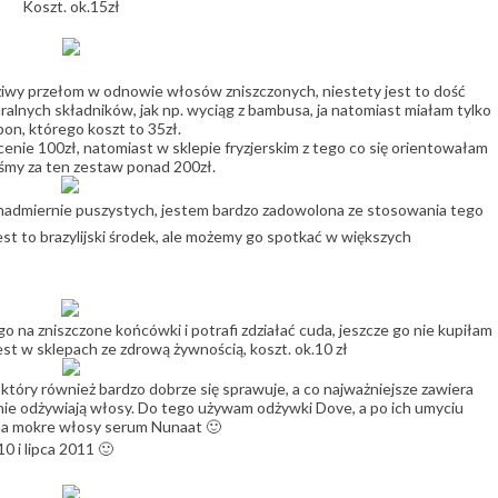
Koszt. ok.15zł
iwy przełom w odnowie włosów zniszczonych, niestety jest to dość
lnych składników, jak np. wyciąg z bambusa, ja natomiast miałam tylko
on, którego koszt to 35zł.
enie 100zł, natomiast w sklepie fryzjerskim z tego co się orientowałam
yśmy za ten zestaw ponad 200zł.
nadmiernie puszystych, jestem bardzo zadowolona ze stosowania tego
est to brazylijski środek, ale możemy go spotkać w większych
go na zniszczone końcówki i potrafi zdziałać cuda, jeszcze go nie kupiłam
st w sklepach ze zdrową żywnością, koszt. ok.10 zł
óry również bardzo dobrze się sprawuje, a co najważniejsze zawiera
alnie odżywiają włosy. Do tego używam odżywki Dove, a po ich umyciu
a mokre włosy serum Nunaat 🙂
0 i lipca 2011 🙂