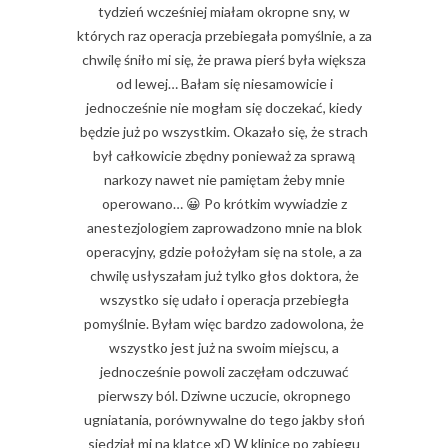
tydzień wcześniej miałam okropne sny, w
których raz operacja przebiegała pomyślnie, a za
chwilę śniło mi się, że prawa pierś była większa
od lewej… Bałam się niesamowicie i
jednocześnie nie mogłam się doczekać, kiedy
będzie już po wszystkim. Okazało się, że strach
był całkowicie zbędny ponieważ za sprawą
narkozy nawet nie pamiętam żeby mnie
operowano… 😀 Po krótkim wywiadzie z
anestezjologiem zaprowadzono mnie na blok
operacyjny, gdzie położyłam się na stole, a za
chwilę usłyszałam już tylko głos doktora, że
wszystko się udało i operacja przebiegła
pomyślnie. Byłam więc bardzo zadowolona, że
wszystko jest już na swoim miejscu, a
jednocześnie powoli zaczęłam odczuwać
pierwszy ból. Dziwne uczucie, okropnego
ugniatania, porównywalne do tego jakby słoń
siedział mi na klatce xD W klinice po zabiegu