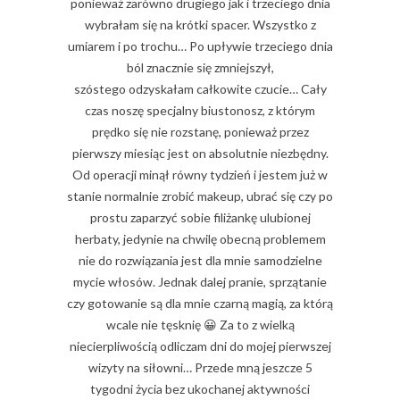
ponieważ zarówno drugiego jak i trzeciego dnia
wybrałam się na krótki spacer. Wszystko z
umiarem i po trochu… Po upływie trzeciego dnia
ból znacznie się zmniejszył,
szóstego odzyskałam całkowite czucie… Cały
czas noszę specjalny biustonosz, z którym
prędko się nie rozstanę, ponieważ przez
pierwszy miesiąc jest on absolutnie niezbędny.
Od operacji minął równy tydzień i jestem już w
stanie normalnie zrobić makeup, ubrać się czy po
prostu zaparzyć sobie filiżankę ulubionej
herbaty, jedynie na chwilę obecną problemem
nie do rozwiązania jest dla mnie samodzielne
mycie włosów. Jednak dalej pranie, sprzątanie
czy gotowanie są dla mnie czarną magią, za którą
wcale nie tęsknię 😀 Za to z wielką
niecierpliwością odliczam dni do mojej pierwszej
wizyty na siłowni… Przede mną jeszcze 5
tygodni życia bez ukochanej aktywności