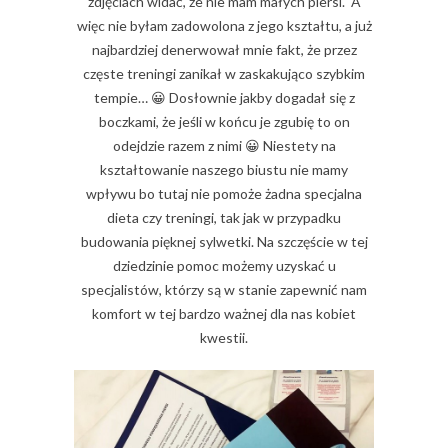
zdjęciach widać, że nie mam małych piersi. A
więc nie byłam zadowolona z jego kształtu, a już
najbardziej denerwował mnie fakt, że przez
częste treningi zanikał w zaskakująco szybkim
tempie… 😀 Dosłownie jakby dogadał się z
boczkami, że jeśli w końcu je zgubię to on
odejdzie razem z nimi 😀 Niestety na
kształtowanie naszego biustu nie mamy
wpływu bo tutaj nie pomoże żadna specjalna
dieta czy treningi, tak jak w przypadku
budowania pięknej sylwetki. Na szczęście w tej
dziedzinie pomoc możemy uzyskać u
specjalistów, którzy są w stanie zapewnić nam
komfort w tej bardzo ważnej dla nas kobiet
kwestii.