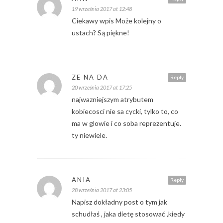
19 września 2017 at 12:48
Ciekawy wpis Może kolejny o
ustach? Są piękne!
ZE NA DA
Reply
20 września 2017 at 17:25
najwazniejszym atrybutem
kobiecosci nie sa cycki, tylko to, co
ma w glowie i co soba reprezentuje.
ty niewiele.
ANIA
Reply
28 września 2017 at 23:05
Napisz dokładny post o tym jak
schudłaś , jaka dietę stosować ,kiedy