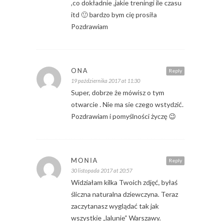
,co dokładnie ,jakie treningi ile czasu
itd 🙂 bardzo bym cię prosiła
Pozdrawiam
ONA
Reply
19 października 2017 at 11:30
Super, dobrze że mówisz o tym
otwarcie . Nie ma sie czego wstydzić.
Pozdrawiam i pomyślności życzę 😉
MONIA
Reply
30 listopada 2017 at 20:57
Widziałam kilka Twoich zdjęć, byłaś
śliczna naturalna dziewczyna. Teraz
zaczytanasz wyglądać tak jak
wszystkie „lalunie” Warszawy.