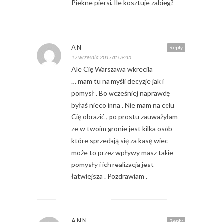
Piekne piersi. Ile kosztuje zabieg?
AN
Reply
12 września 2017 at 09:45
Ale Cię Warszawa wkrecila
… mam tu na myśli decyzje jak i
pomysł . Bo wcześniej naprawdę
byłaś nieco inna . Nie mam na celu
Cię obrazić , po prostu zauważyłam
ze w twoim gronie jest kilka osób
które sprzedają się za kasę wiec
może to przez wpływy masz takie
pomysły i ich realizacja jest
łatwiejsza . Pozdrawiam .
ANN
Reply