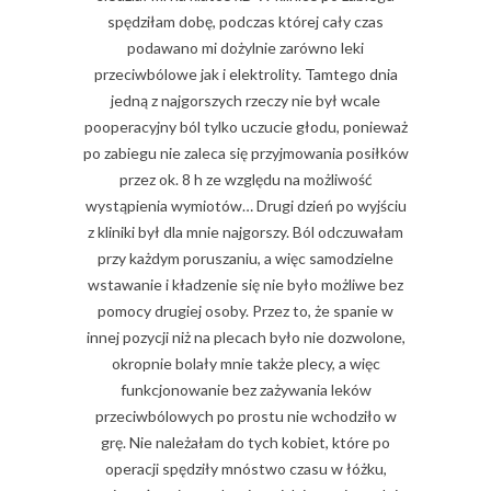
spędziłam dobę, podczas której cały czas
podawano mi dożylnie zarówno leki
przeciwbólowe jak i elektrolity. Tamtego dnia
jedną z najgorszych rzeczy nie był wcale
pooperacyjny ból tylko uczucie głodu, ponieważ
po zabiegu nie zaleca się przyjmowania posiłków
przez ok. 8 h ze względu na możliwość
wystąpienia wymiotów… Drugi dzień po wyjściu
z kliniki był dla mnie najgorszy. Ból odczuwałam
przy każdym poruszaniu, a więc samodzielne
wstawanie i kładzenie się nie było możliwe bez
pomocy drugiej osoby. Przez to, że spanie w
innej pozycji niż na plecach było nie dozwolone,
okropnie bolały mnie także plecy, a więc
funkcjonowanie bez zażywania leków
przeciwbólowych po prostu nie wchodziło w
grę. Nie należałam do tych kobiet, które po
operacji spędziły mnóstwo czasu w łóżku,