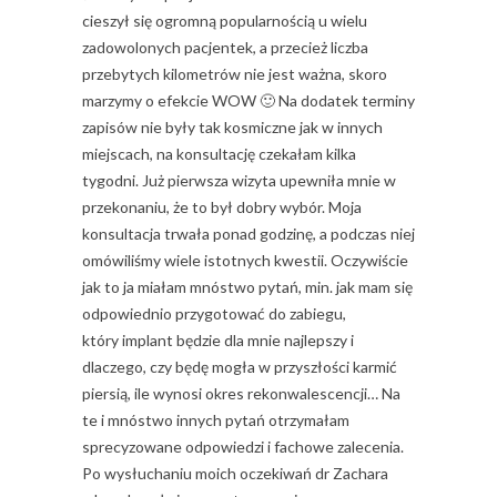
cieszył się ogromną popularnością u wielu
zadowolonych pacjentek, a przecież liczba
przebytych kilometrów nie jest ważna, skoro
marzymy o efekcie WOW 🙂 Na dodatek terminy
zapisów nie były tak kosmiczne jak w innych
miejscach, na konsultację czekałam kilka
tygodni. Już pierwsza wizyta upewniła mnie w
przekonaniu, że to był dobry wybór. Moja
konsultacja trwała ponad godzinę, a podczas niej
omówiliśmy wiele istotnych kwestii. Oczywiście
jak to ja miałam mnóstwo pytań, min. jak mam się
odpowiednio przygotować do zabiegu,
który implant będzie dla mnie najlepszy i
dlaczego, czy będę mogła w przyszłości karmić
piersią, ile wynosi okres rekonwalescencji… Na
te i mnóstwo innych pytań otrzymałam
sprecyzowane odpowiedzi i fachowe zalecenia.
Po wysłuchaniu moich oczekiwań dr Zachara