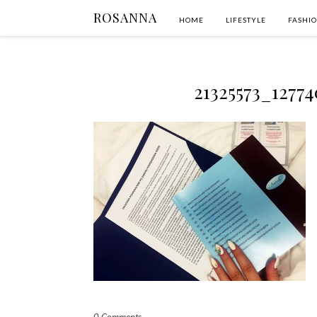
ROSANNA
HOME
LIFESTYLE
FASHI
21325573_1277