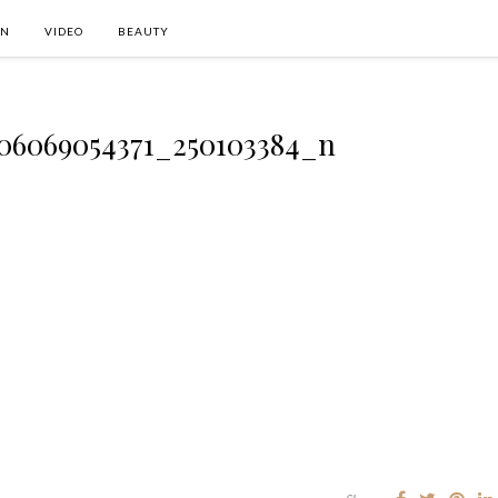
ON
VIDEO
BEAUTY
406069054371_250103384_n