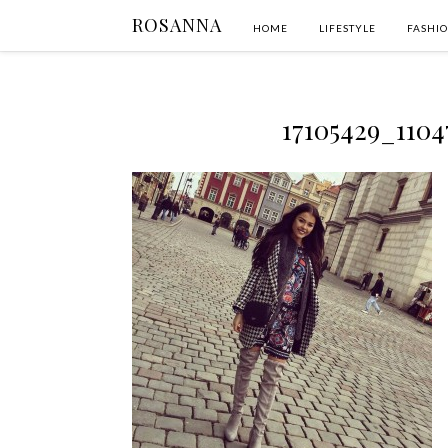
ROSANNA
HOME
LIFESTYLE
FASHI
17105429_110