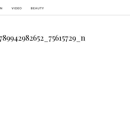
ON
VIDEO
BEAUTY
4789942982652_75615729_n