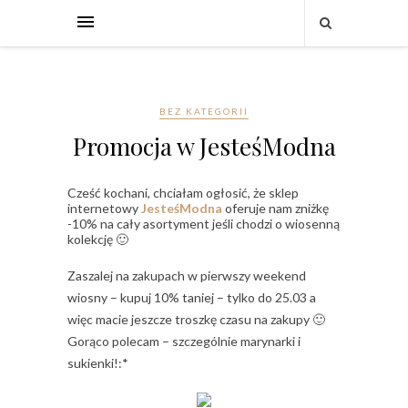
BEZ KATEGORII
Promocja w JesteśModna
Cześć kochani, chciałam ogłosić, że sklep
internetowy
JesteśModna
oferuje nam zniżkę
-10% na cały asortyment jeśli chodzi o wiosenną
kolekcję 🙂
Zaszalej na zakupach w pierwszy weekend
wiosny – kupuj 10% taniej – tylko do 25.03 a
więc macie jeszcze troszkę czasu na zakupy 🙂
Gorąco polecam – szczególnie marynarki i
sukienki!:*