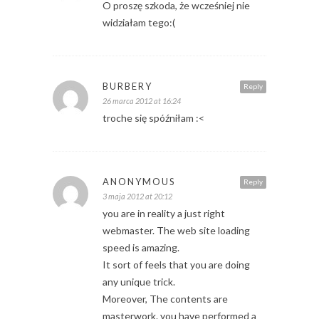
O proszę szkoda, że wcześniej nie
widziałam tego:(
BURBERY
Reply
26 marca 2012 at 16:24
troche się spóźniłam :<
ANONYMOUS
Reply
3 maja 2012 at 20:12
you are in reality a just right
webmaster. The web site loading
speed is amazing.
It sort of feels that you are doing
any unique trick.
Moreover, The contents are
masterwork. you have performed a