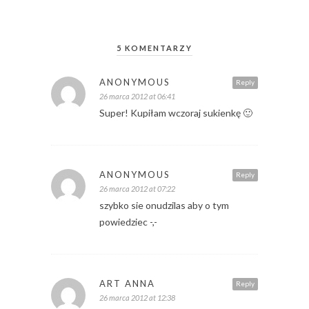
5 KOMENTARZY
ANONYMOUS
Reply
26 marca 2012 at 06:41
Super! Kupiłam wczoraj sukienkę 🙂
ANONYMOUS
Reply
26 marca 2012 at 07:22
szybko sie onudzilas aby o tym
powiedziec -,-
ART ANNA
Reply
26 marca 2012 at 12:38