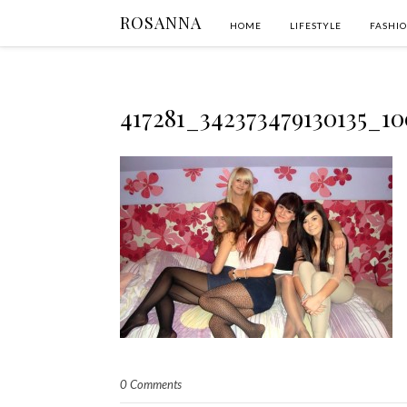
ROSANNA
HOME
LIFESTYLE
FASHI
417281_342373479130135_1
0 Comments