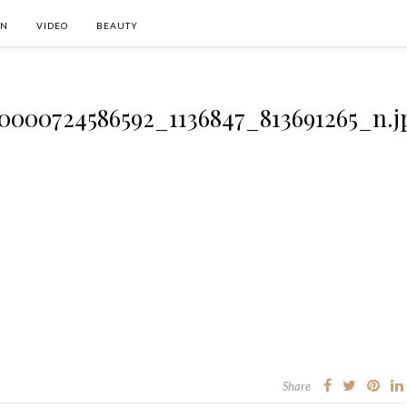
ON
VIDEO
BEAUTY
00000724586592_1136847_813691265_n.j
Share