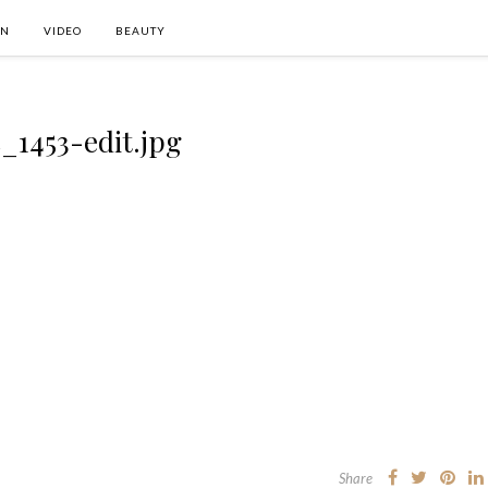
ON
VIDEO
BEAUTY
_1453-edit.jpg
Share