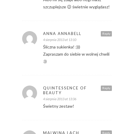
szczuplejsze 😉 świetnie wyglądasz!
ANNA ANNABELL
Reply
4 sierpnia 2013 at 13:10
Śliczna sukienka! :)))
Zapraszam do siebie w wolnej chwili
:))
QUINTESSENCE OF
Reply
BEAUTY
4 sierpnia 2013 at 13:36
Świetny zestaw!
MALWINA LACH
Reply