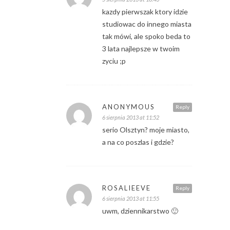
kazdy pierwszak ktory idzie
studiowac do innego miasta
tak mówi, ale spoko beda to
3 lata najlepsze w twoim
zyciu ;p
ANONYMOUS
Reply
6 sierpnia 2013 at 11:52
serio Olsztyn? moje miasto,
a na co poszlas i gdzie?
ROSALIEEVE
Reply
6 sierpnia 2013 at 11:55
uwm, dziennikarstwo 🙂