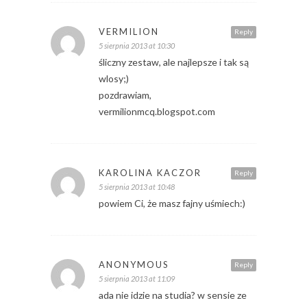
VERMILION
Reply
5 sierpnia 2013 at 10:30
śliczny zestaw, ale najlepsze i tak są
wlosy;)
pozdrawiam,
vermilionmcq.blogspot.com
KAROLINA KACZOR
Reply
5 sierpnia 2013 at 10:48
powiem Ci, że masz fajny uśmiech:)
ANONYMOUS
Reply
5 sierpnia 2013 at 11:09
ada nie idzie na studia? w sensie ze