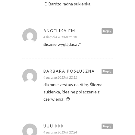
;D Bardzo ładna sukienka.
ANGELIKA EM
Reply
4 sierpnia 2013 at 21:58
ślicznie wyglądasz ;*
BARBARA POSŁUSZNA
Reply
4 sierpnia 2013 at 22:11
dla mnie zestaw na 6tkę. Śliczna
sukienka, idealne połączenie z
czerwienią! 😉
UUU KKK
Reply
4 sierpnia 2013 at 22:24