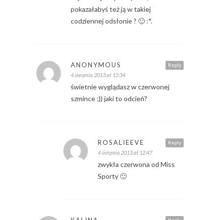
pokazałabyś też ją w takiej
codziennej odsłonie ? 🙂 :*.
ANONYMOUS
Reply
4 sierpnia 2013 at 12:34
świetnie wyglądasz w czerwonej
szmince ;)) jaki to odcień?
ROSALIEEVE
Reply
4 sierpnia 2013 at 12:47
zwykła czerwona od Miss
Sporty 🙂