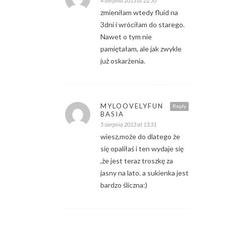
4 sierpnia 2013 at 22:50
zmieniłam wtedy fluid na
3dni i wróciłam do starego.
Nawet o tym nie
pamiętałam, ale jak zwykle
już oskarżenia.
MYLOOVELYFUN
Reply
BASIA
5 sierpnia 2013 at 13:31
wiesz,może do dlatego że
się opaliłaś i ten wydaje się
,że jest teraz troszkę za
jasny na lato. a sukienka jest
bardzo śliczna:)