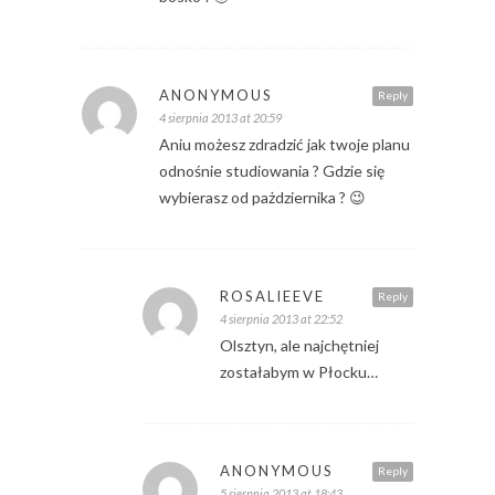
ANONYMOUS
Reply
4 sierpnia 2013 at 20:59
Aniu możesz zdradzić jak twoje planu
odnośnie studiowania ? Gdzie się
wybierasz od pażdziernika ? 😉
ROSALIEEVE
Reply
4 sierpnia 2013 at 22:52
Olsztyn, ale najchętniej
zostałabym w Płocku…
ANONYMOUS
Reply
5 sierpnia 2013 at 18:43