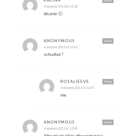
KALINA
Reply
4 sierpnia 2013 at 12:38
ślicznie 🙂
ANONYMOUS
Reply
4 sierpnia 2013 at 12:41
schudłaś ?
ROSALIEEVE
Reply
4 sierpnia 2013 at 12:47
nie.
ANONYMOUS
Reply
4 sierpnia 2013 at 12:45
Albo mi się zdaje albo nogi masz