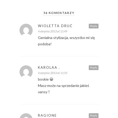
56 KOMENTARZY
WIOLETTA DRUĆ
Reply
4 sierpnia 2013 at 11:49
Genialna stylizacja, wszystko mi się
podoba!
KAROLAA .
Reply
4 sierpnia 2013 at 11:53
boskie 😀
Masz może na sprzedanie jakieś
vansy ?
RAGIONE
Reply