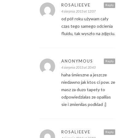
ROSALIEEVE
Reply
4 sierpnia 2013 at 12:07
od pół roku używam cały
czas tego samego odcienia
fluidu, tak wyszło na zdjęciu.
ANONYMOUS
Reply
4 sierpnia 2013 at 20:43
haha śmieszne a jeszcze
niedawno jak ktos ci pow. ze
masz za duzo tapety to
odpowiedzialas ze opalilas
sie i zmienilas podklad ;]
ROSALIEEVE
Reply