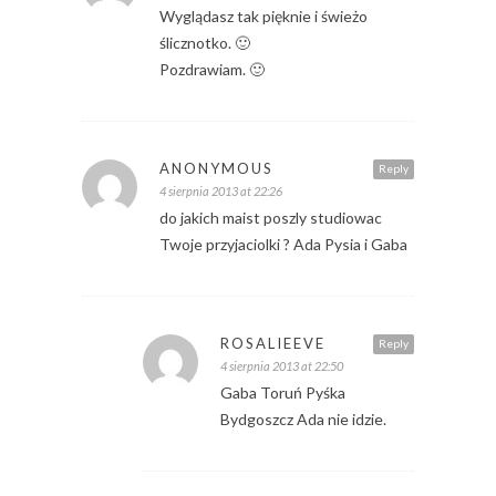
Wyglądasz tak pięknie i świeżo
ślicznotko. 🙂
Pozdrawiam. 🙂
ANONYMOUS
Reply
4 sierpnia 2013 at 22:26
do jakich maist poszly studiowac
Twoje przyjaciolki ? Ada Pysia i Gaba
ROSALIEEVE
Reply
4 sierpnia 2013 at 22:50
Gaba Toruń Pyśka
Bydgoszcz Ada nie idzie.