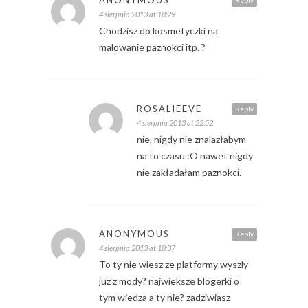
ANONYMOUS
Reply
4 sierpnia 2013 at 18:29
Chodzisz do kosmetyczki na
malowanie paznokci itp. ?
ROSALIEEVE
Reply
4 sierpnia 2013 at 22:52
nie, nigdy nie znalazłabym
na to czasu :O nawet nigdy
nie zakładałam paznokci.
ANONYMOUS
Reply
4 sierpnia 2013 at 18:37
To ty nie wiesz ze platformy wyszly
juz z mody? najwieksze blogerki o
tym wiedza a ty nie? zadziwiasz