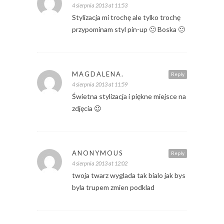
4 sierpnia 2013 at 11:53
Stylizacja mi trochę ale tylko trochę
przypominam styl pin-up 🙂 Boska 🙂
MAGDALENA.
Reply
4 sierpnia 2013 at 11:59
Świetna stylizacja i piękne miejsce na
zdjęcia 😉
ANONYMOUS
Reply
4 sierpnia 2013 at 12:02
twoja twarz wyglada tak bialo jak bys
byla trupem zmien podklad