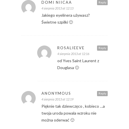
DOMI NIICAA
Reply
4 sierpnia 2013 at 12:13
Jakiego eyelinera używasz?
Świetne szpilki 🙂
ROSALIEEVE
Reply
4 sierpnia 2013 at 12:16
od Yves Saint Laurent z
Douglasa 🙂
ANONYMOUS
Reply
4 sierpnia 2013 at 12:19
Pięknie tak dziewczęco , kobieco …a
twoja uroda powala wzroku nie
można oderwać 🙂