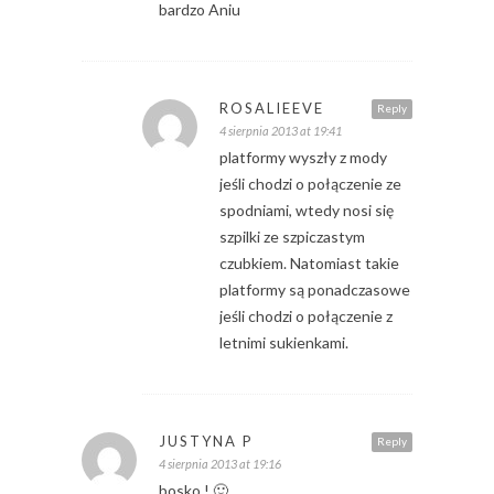
bardzo Aniu
ROSALIEEVE
Reply
4 sierpnia 2013 at 19:41
platformy wyszły z mody
jeśli chodzi o połączenie ze
spodniami, wtedy nosi się
szpilki ze szpiczastym
czubkiem. Natomiast takie
platformy są ponadczasowe
jeśli chodzi o połączenie z
letnimi sukienkami.
JUSTYNA P
Reply
4 sierpnia 2013 at 19:16
bosko ! 🙂