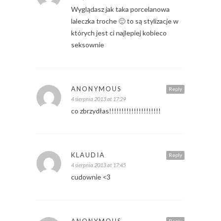
Wyglądasz jak taka porcelanowa
laleczka troche 🙂 to są stylizacje w
których jest ci najlepiej kobieco
seksownie
ANONYMOUS
Reply
4 sierpnia 2013 at 17:29
co zbrzydłas!!!!!!!!!!!!!!!!!!!!!
KLAUDIA
Reply
4 sierpnia 2013 at 17:45
cudownie <3