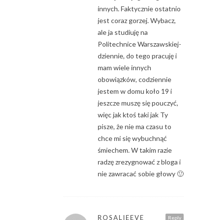
innych. Faktycznie ostatnio
jest coraz gorzej. Wybacz,
ale ja studiuję na
Politechnice Warszawskiej-
dziennie, do tego pracuję i
mam wiele innych
obowiązków, codziennie
jestem w domu koło 19 i
jeszcze muszę się pouczyć,
więc jak ktoś taki jak Ty
pisze, że nie ma czasu to
chce mi się wybuchnąć
śmiechem. W takim razie
radzę zrezygnować z bloga i
nie zawracać sobie głowy 🙂
ROSALIEEVE
Reply