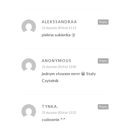
ALEKSSANDRAA
Reply
31 stycznia 2014 at 11:13
piekna sukienka :))
ANONYMOUS
Reply
31 stycznia 2014 at 12:40
jednym słowem mrrrr 😀 Stały
Czytelnik
TYNKA.
Reply
31 stycznia 2014 at 12:52
cudownie *-*