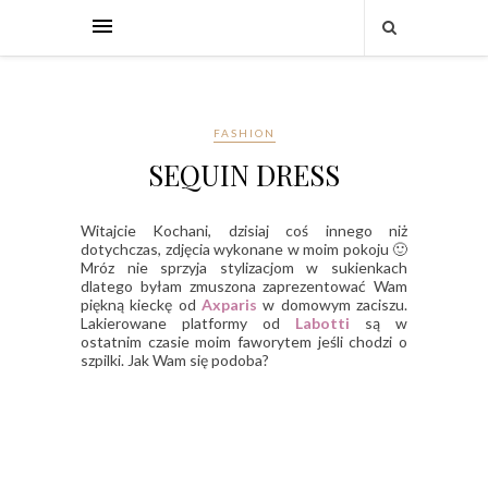
FASHION
SEQUIN DRESS
Witajcie Kochani, dzisiaj coś innego niż
dotychczas, zdjęcia wykonane w moim pokoju 🙂
Mróz nie sprzyja stylizacjom w sukienkach
dlatego byłam zmuszona zaprezentować Wam
piękną kieckę od
Axparis
w domowym zaciszu.
Lakierowane platformy od
Labotti
są w
ostatnim czasie moim faworytem jeśli chodzi o
szpilki. Jak Wam się podoba?