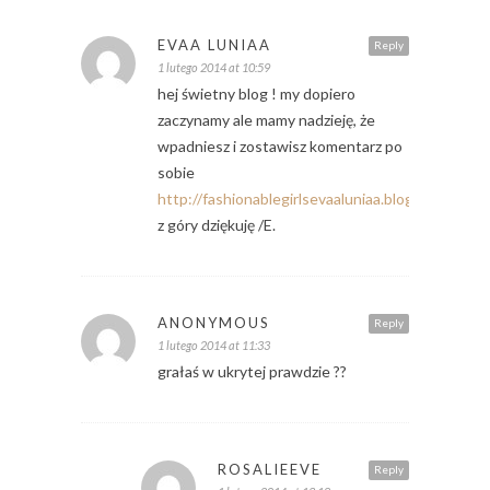
EVAA LUNIAA
Reply
1 lutego 2014 at 10:59
hej świetny blog ! my dopiero
zaczynamy ale mamy nadzieję, że
wpadniesz i zostawisz komentarz po
sobie
http://fashionablegirlsevaaluniaa.blogspot.com/
z góry dziękuję /E.
ANONYMOUS
Reply
1 lutego 2014 at 11:33
grałaś w ukrytej prawdzie ??
ROSALIEEVE
Reply