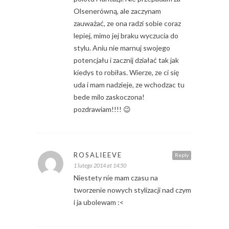
Olsenerówną, ale zaczynam
zauważać, ze ona radzi sobie coraz
lepiej, mimo jej braku wyczucia do
stylu. Aniu nie marnuj swojego
potencjału i zacznij działać tak jak
kiedys to robiłas. Wierze, ze ci się
uda i mam nadzieje, ze wchodzac tu
bede milo zaskoczona!
pozdrawiam!!!! 😉
ROSALIEEVE
Reply
1 lutego 2014 at 14:50
Niestety nie mam czasu na
tworzenie nowych stylizacji nad czym
i ja ubolewam :<