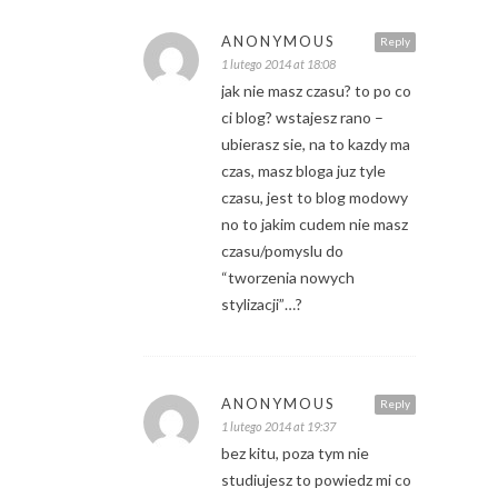
ANONYMOUS
Reply
1 lutego 2014 at 18:08
jak nie masz czasu? to po co
ci blog? wstajesz rano –
ubierasz sie, na to kazdy ma
czas, masz bloga juz tyle
czasu, jest to blog modowy
no to jakim cudem nie masz
czasu/pomyslu do
“tworzenia nowych
stylizacji”…?
ANONYMOUS
Reply
1 lutego 2014 at 19:37
bez kitu, poza tym nie
studiujesz to powiedz mi co