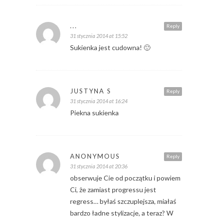
...
Reply
31 stycznia 2014 at 15:52
Sukienka jest cudowna! 🙂
JUSTYNA S
Reply
31 stycznia 2014 at 16:24
Piekna sukienka
ANONYMOUS
Reply
31 stycznia 2014 at 20:36
obserwuje Cie od początku i powiem
Ci, że zamiast progressu jest
regress… byłaś szczuplejsza, miałaś
bardzo ładne stylizacje, a teraz? W