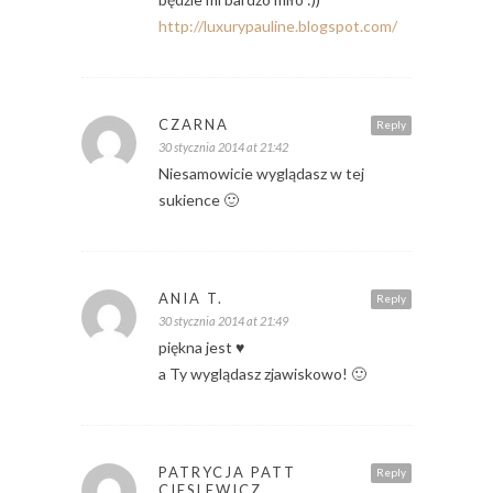
http://luxurypauline.blogspot.com/
CZARNA
Reply
30 stycznia 2014 at 21:42
Niesamowicie wyglądasz w tej
sukience 🙂
ANIA T.
Reply
30 stycznia 2014 at 21:49
piękna jest ♥
a Ty wyglądasz zjawiskowo! 🙂
PATRYCJA PATT
Reply
CIESLEWICZ