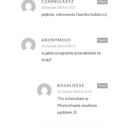
CZARNULAXYZ
Reply
30 stycznia 2014 at 23:37
pięknie, seksownie i bardzo kobieco:)
ANONYMOUS
Reply
31 stycznia 2014 at 00:17
w jakim programie przerabiałaś te
fotki?
ROSALIEEVE
Reply
31 stycznia 2014 at 11:14
Tło zrównałam w
Photoshopie zwykłym
pędzlem ;D