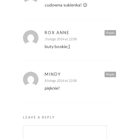
cudowna sukienka! 😉
ROX ANNE
Reply
3 lutego 2014 at 22:08
buty boskie;]
MINDY
Reply
8 lutego 2014 at 22:08
pięknie!
LEAVE A REPLY