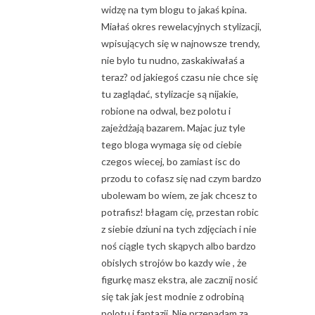
widzę na tym blogu to jakaś kpina.
Miałaś okres rewelacyjnych stylizacji,
wpisujących się w najnowsze trendy,
nie bylo tu nudno, zaskakiwałaś a
teraz? od jakiegoś czasu nie chce się
tu zaglądać, stylizacje są nijakie,
robione na odwal, bez polotu i
zajeżdżają bazarem. Majac juz tyle
tego bloga wymaga się od ciebie
czegos wiecej, bo zamiast isc do
przodu to cofasz się nad czym bardzo
ubolewam bo wiem, ze jak chcesz to
potrafisz! błagam cię, przestan robic
z siebie dziuni na tych zdjęciach i nie
noś ciągle tych skąpych albo bardzo
obislych strojów bo kazdy wie , że
figurkę masz ekstra, ale zacznij nosić
się tak jak jest modnie z odrobiną
polotu i fantazji. Nie przepadam za