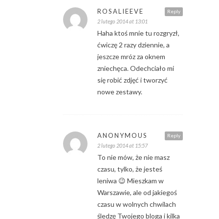
ROSALIEEVE
Reply
2 lutego 2014 at 13:01
Haha ktoś mnie tu rozgryzł,
ćwiczę 2 razy dziennie, a
jeszcze mróz za oknem
zniechęca. Odechciało mi
się robić zdjęć i tworzyć
nowe zestawy.
ANONYMOUS
Reply
2 lutego 2014 at 15:57
To nie mów, że nie masz
czasu, tylko, że jesteś
leniwa 😉 Mieszkam w
Warszawie, ale od jakiegoś
czasu w wolnych chwilach
śledzę Twojego bloga i kilka