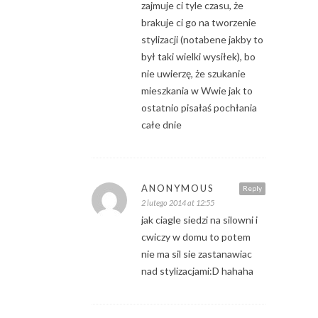
zajmuje ci tyle czasu, że
brakuje ci go na tworzenie
stylizacji (notabene jakby to
był taki wielki wysiłek), bo
nie uwierzę, że szukanie
mieszkania w Wwie jak to
ostatnio pisałaś pochłania
całe dnie
ANONYMOUS
Reply
2 lutego 2014 at 12:55
jak ciagle siedzi na silowni i
cwiczy w domu to potem
nie ma sil sie zastanawiac
nad stylizacjami:D hahaha