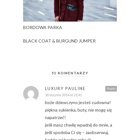
BORDOWA PARKA
BLACK COAT & BURGUND JUMPER
51 KOMENTARZY
LUXURY PAULINE
Reply
30 stycznia 2014 at 21:41
boże dziewczyno jesteś cudowna!
piękna sukienka, buty, nie mogę się
napatrzeć!
jeśli masz chwilę wpadnij do mnie, a
jeśli spodoba Ci się – zaobserwuj,
będzie mi bardzo miło :))