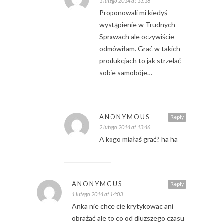
1 lutego 2014 at 13:18
Proponowali mi kiedyś
wystąpienie w Trudnych
Sprawach ale oczywiście
odmówiłam. Grać w takich
produkcjach to jak strzelać
sobie samobóje…
ANONYMOUS
Reply
2 lutego 2014 at 13:46
A kogo miałaś grać? ha ha
ANONYMOUS
Reply
1 lutego 2014 at 14:03
Anka nie chce cie krytykowac ani
obrażać ale to co od dluzszego czasu