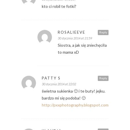
kto ci robil te fotki?
ROSALIEEVE
Reply
30 stycznia 2014 at 21:59
Siostra, a jak się zniechęciła
to mama xD
PATTY S
Reply
30 stycznia 2014 at 22:02
świetna sukienka 🙂 i te buty! jejku.
bardzo mi się podoba! 🙂
http://pxxphotography.blogspot.com/