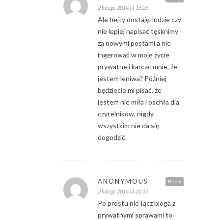
2 lutego 2014 at 16:26
Ale hejty dostaję, ludzie czy
nie lepiej napisać tęsknimy
za nowymi postami a nie
ingerować w moje życie
prywatne i karcąc mnie, że
jestem leniwa? Później
będziecie mi pisać, że
jestem nie miła i oschła dla
czytelników, nigdy
wszystkim nie da się
dogodzić.
ANONYMOUS
Reply
2 lutego 2014 at 20:33
Po prostu nie łącz bloga z
prywatnymi sprawami to