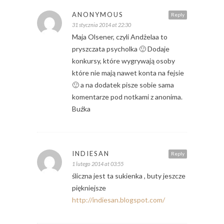
ANONYMOUS
Reply
31 stycznia 2014 at 22:30
Maja Olsener, czyli Andżelaa to
pryszczata psycholka 🙂 Dodaje
konkursy, które wygrywają osoby
które nie mają nawet konta na fejsie
🙂 a na dodatek pisze sobie sama
komentarze pod notkami z anonima.
Buźka
INDIESAN
Reply
1 lutego 2014 at 03:55
śliczna jest ta sukienka , buty jeszcze
piękniejsze
http://indiesan.blogspot.com/