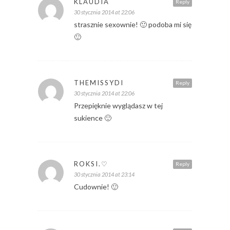
KLAUDIA
Reply
30 stycznia 2014 at 22:06
strasznie sexownie! 🙂 podoba mi się
🙂
THEMISSYDI
Reply
30 stycznia 2014 at 22:06
Przepięknie wyglądasz w tej
sukience 🙂
ROKSI.♡
Reply
30 stycznia 2014 at 23:14
Cudownie! 🙂