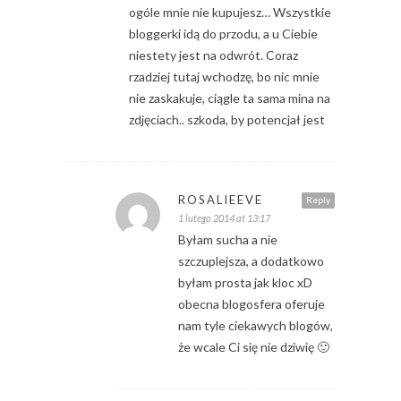
ogóle mnie nie kupujesz… Wszystkie
bloggerki idą do przodu, a u Ciebie
niestety jest na odwrót. Coraz
rzadziej tutaj wchodzę, bo nic mnie
nie zaskakuje, ciągle ta sama mina na
zdjęciach.. szkoda, by potencjał jest
ROSALIEEVE
Reply
1 lutego 2014 at 13:17
Byłam sucha a nie
szczuplejsza, a dodatkowo
byłam prosta jak kloc xD
obecna blogosfera oferuje
nam tyle ciekawych blogów,
że wcale Ci się nie dziwię 🙂