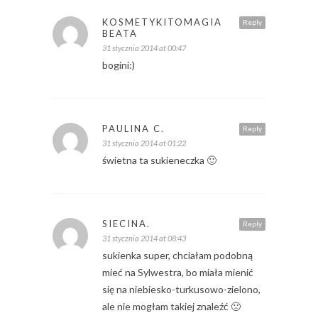
KOSMETYKITOMAGIA
Reply
BEATA
31 stycznia 2014 at 00:47
bogini:)
PAULINA C.
Reply
31 stycznia 2014 at 01:22
świetna ta sukieneczka 🙂
SIECINA.
Reply
31 stycznia 2014 at 08:43
sukienka super, chciałam podobną
mieć na Sylwestra, bo miała mienić
się na niebiesko-turkusowo-zielono,
ale nie mogłam takiej znaleźć 🙁