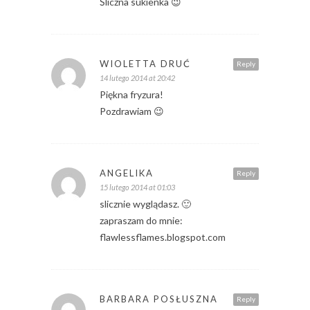
Śliczna sukienka 😉
WIOLETTA DRUĆ
Reply
14 lutego 2014 at 20:42
Piękna fryzura!
Pozdrawiam 😉
ANGELIKA
Reply
15 lutego 2014 at 01:03
slicznie wyglądasz. 🙂
zapraszam do mnie:
flawlessflames.blogspot.com
BARBARA POSŁUSZNA
Reply