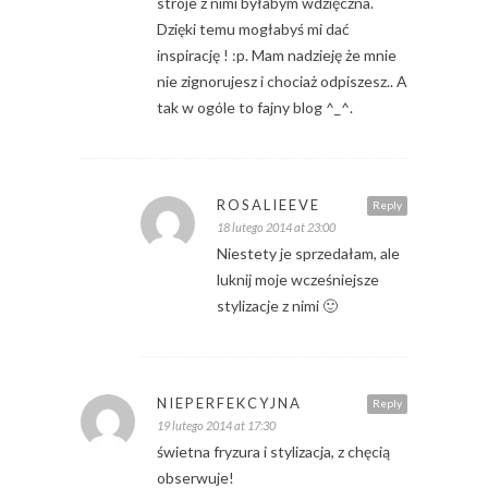
stroje z nimi byłabym wdzięczna.
Dzięki temu mogłabyś mi dać
inspirację ! :p. Mam nadzieję że mnie
nie zignorujesz i chociaż odpiszesz.. A
tak w ogóle to fajny blog ^_^.
ROSALIEEVE
Reply
18 lutego 2014 at 23:00
Niestety je sprzedałam, ale
luknij moje wcześniejsze
stylizacje z nimi 🙂
NIEPERFEKCYJNA
Reply
19 lutego 2014 at 17:30
świetna fryzura i stylizacja, z chęcią
obserwuje!