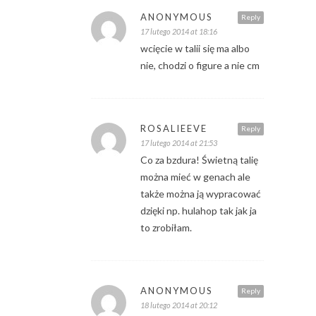
ANONYMOUS
Reply
17 lutego 2014 at 18:16
wcięcie w talii się ma albo
nie, chodzi o figure a nie cm
ROSALIEEVE
Reply
17 lutego 2014 at 21:53
Co za bzdura! Świetną talię
można mieć w genach ale
także można ją wypracować
dzięki np. hulahop tak jak ja
to zrobiłam.
ANONYMOUS
Reply
18 lutego 2014 at 20:12