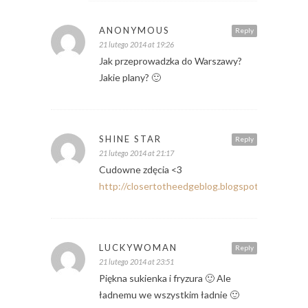
ANONYMOUS
Reply
21 lutego 2014 at 19:26
Jak przeprowadzka do Warszawy?
Jakie plany? 🙂
SHINE STAR
Reply
21 lutego 2014 at 21:17
Cudowne zdęcia <3
http://closertotheedgeblog.blogspot.com/
LUCKYWOMAN
Reply
21 lutego 2014 at 23:51
Piękna sukienka i fryzura 🙂 Ale
ładnemu we wszystkim ładnie 🙂