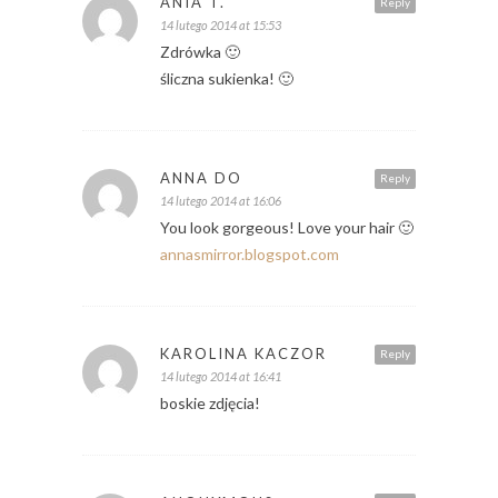
ANIA T.
Reply
14 lutego 2014 at 15:53
Zdrówka 🙂
śliczna sukienka! 🙂
ANNA DO
Reply
14 lutego 2014 at 16:06
You look gorgeous! Love your hair 🙂
annasmirror.blogspot.com
KAROLINA KACZOR
Reply
14 lutego 2014 at 16:41
boskie zdjęcia!