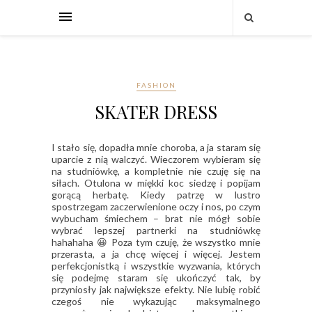
FASHION
SKATER DRESS
I stało się, dopadła mnie choroba, a ja staram się
uparcie z nią walczyć. Wieczorem wybieram się
na studniówkę, a kompletnie nie czuję się na
siłach. Otulona w miękki koc siedzę i popijam
gorącą herbatę. Kiedy patrzę w lustro
spostrzegam zaczerwienione oczy i nos, po czym
wybucham śmiechem – brat nie mógł sobie
wybrać lepszej partnerki na studniówkę
hahahaha 😀 Poza tym czuję, że wszystko mnie
przerasta, a ja chcę więcej i więcej. Jestem
perfekcjonistką i wszystkie wyzwania, których
się podejmę staram się ukończyć tak, by
przyniosły jak największe efekty. Nie lubię robić
czegoś nie wykazując maksymalnego