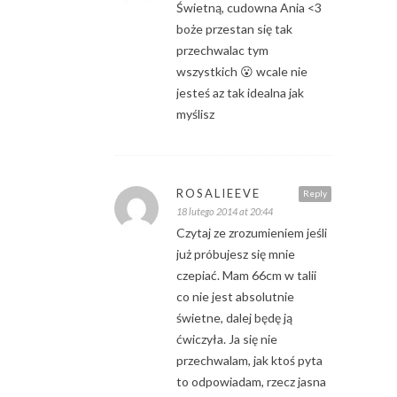
Świetną, cudowna Ania <3
boże przestan się tak
przechwalac tym
wszystkich 😮 wcale nie
jesteś az tak idealna jak
myślisz
ROSALIEEVE
Reply
18 lutego 2014 at 20:44
Czytaj ze zrozumieniem jeśli
już próbujesz się mnie
czepiać. Mam 66cm w talii
co nie jest absolutnie
świetne, dalej będę ją
ćwiczyła. Ja się nie
przechwalam, jak ktoś pyta
to odpowiadam, rzecz jasna