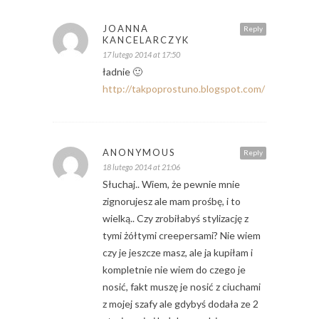
JOANNA
Reply
KANCELARCZYK
17 lutego 2014 at 17:50
ładnie 🙂
http://takpoprostuno.blogspot.com/
ANONYMOUS
Reply
18 lutego 2014 at 21:06
Słuchaj.. Wiem, że pewnie mnie
zignorujesz ale mam prośbę, i to
wielką.. Czy zrobiłabyś stylizację z
tymi żółtymi creepersami? Nie wiem
czy je jeszcze masz, ale ja kupiłam i
kompletnie nie wiem do czego je
nosić, fakt muszę je nosić z ciuchami
z mojej szafy ale gdybyś dodała ze 2