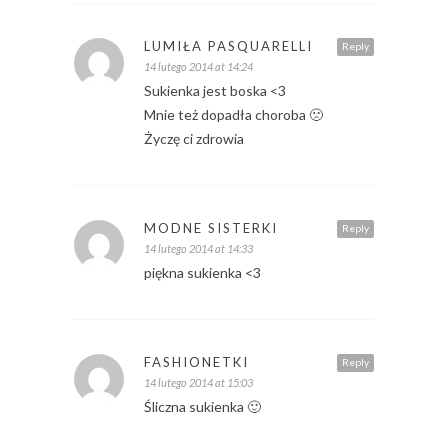
LUMIŁA PASQUARELLI
Reply
14 lutego 2014 at 14:24
Sukienka jest boska <3
Mnie też dopadła choroba 🙁
Życzę ci zdrowia
MODNE SISTERKI
Reply
14 lutego 2014 at 14:33
piękna sukienka <3
FASHIONETKI
Reply
14 lutego 2014 at 15:03
Śliczna sukienka 🙂