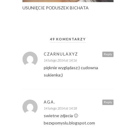
USUNIĘCIE PODUSZEK BICHATA
49 KOMENTARZY
CZARNULAXYZ
Reply
14 lutego 2014 at 14:16
pięknie wyglądasz:) cudowna
sukienka;)
AGA.
Reply
14 lutego 2014 at 14:18
swietne zdjecia 🙂
bezxpomyslu.blogspot.com