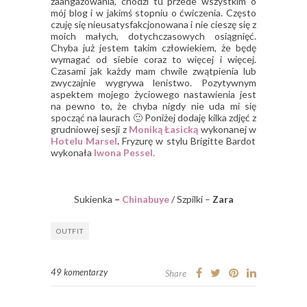
zaangażowania, chodzi tu przede wszystkim o
mój blog i w jakimś stopniu o ćwiczenia. Często
czuję się nieusatysfakcjonowana i nie cieszę się z
moich małych, dotychczasowych osiągnięć.
Chyba już jestem takim człowiekiem, że będę
wymagać od siebie coraz to więcej i więcej.
Czasami jak każdy mam chwile zwątpienia lub
zwyczajnie wygrywa lenistwo. Pozytywnym
aspektem mojego życiowego nastawienia jest
na pewno to, że chyba nigdy nie uda mi się
spocząć na laurach 🙂 Poniżej dodaję kilka zdjęć z
grudniowej sesji z
Moniką Łasicką
wykonanej w
Hotelu Marsel
.
Fryzurę w stylu Brigitte Bardot
wykonała
Iwona Pessel.
Sukienka
–
Chinabuye
/ Szpilki –
Zara
OUTFIT
49 komentarzy
Share