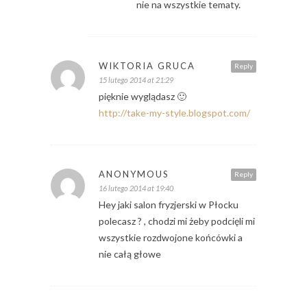
nie na wszystkie tematy.
WIKTORIA GRUCA
Reply
15 lutego 2014 at 21:29
pięknie wyglądasz 🙂
http://take-my-style.blogspot.com/
ANONYMOUS
Reply
16 lutego 2014 at 19:40
Hey jaki salon fryzjerski w Płocku
polecasz ? , chodzi mi żeby podcięli mi
wszystkie rozdwojone końcówki a
nie całą głowe