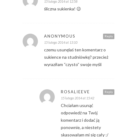
15 lutego 2014 at 12:58
śliczna sukienka! 😉
ANONYMOUS
Reply
15 lutego 2014 at 13:10
czemu usunęlaś ten komentarz o
sukience na studniówkę? przecież
wyraziłam “czysto” swoje myśli
ROSALIEEVE
Reply
15 lutego 2014 at 15:42
Chciałam usunąć
odpowiedź na Twój
komentarz i dodać ją
ponownie, a niestety
skasowałam mi się cały :/