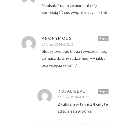
Napisałaś na fb ze marzenia się
spełniają 🙂 coś wygralas czy cos? 😀
ANONYMOUS
Reply
15 lutego 2014 at 20:18
Śledzę twojego bloga i wydaje mi się,
że masz dziwny rodzaj figury – jakby
bez wcięcia w talii ;/
ROSALIEEVE
Reply
16 lutego 2014 at 00:10
Zgubiłam w talii juz 4 cm , te
zdjęcia są z grudnia