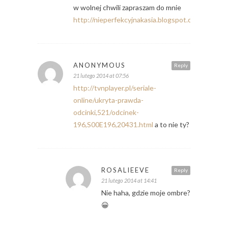
w wolnej chwili zapraszam do mnie
http://nieperfekcyjnakasia.blogspot.com/
ANONYMOUS
Reply
21 lutego 2014 at 07:56
http://tvnplayer.pl/seriale-
online/ukryta-prawda-
odcinki,521/odcinek-
196,S00E196,20431.html
a to nie ty?
ROSALIEEVE
Reply
21 lutego 2014 at 14:41
Nie haha, gdzie moje ombre?
😀