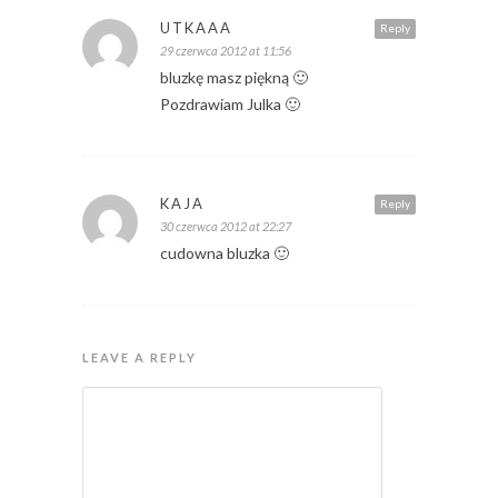
UTKAAA
Reply
29 czerwca 2012 at 11:56
bluzkę masz piękną 🙂
Pozdrawiam Julka 🙂
KAJA
Reply
30 czerwca 2012 at 22:27
cudowna bluzka 🙂
LEAVE A REPLY