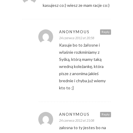
kasujesz co:) wiesz ze mam racje co:)
ANONYMOUS
Reply
24 czerwca 2012 at 20:58
Kasuje bo to żałosne i
właśnie rozkminiamy z
Syśką, którą mamy taką
wredną koleżankę, która
pisze z anonima jakieś
brednie i chyba już wiemy
kto to ;]
ANONYMOUS
Reply
24 czerwca 2012 at 21:08
zalosna to ty jestes bo na