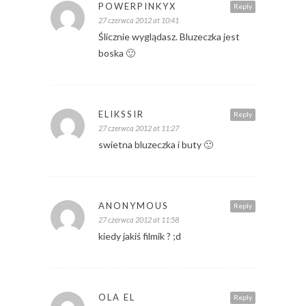
POWERPINKYX
Reply
27 czerwca 2012 at 10:41
Ślicznie wyglądasz. Bluzeczka jest
boska 🙂
ELIKSSIR
Reply
27 czerwca 2012 at 11:27
swietna bluzeczka i buty 🙂
ANONYMOUS
Reply
27 czerwca 2012 at 11:58
kiedy jakiś filmik ? ;d
OLA EL
Reply