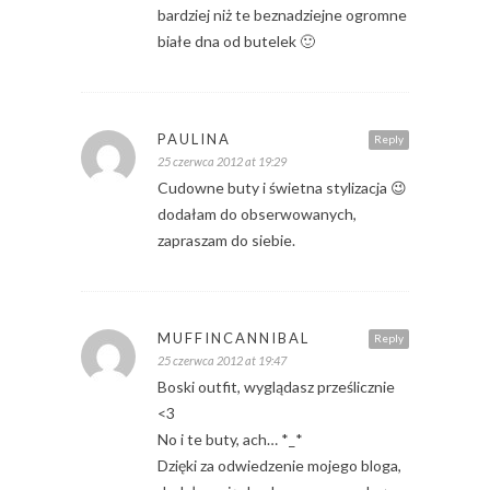
bardziej niż te beznadziejne ogromne
białe dna od butelek 🙂
PAULINA
Reply
25 czerwca 2012 at 19:29
Cudowne buty i świetna stylizacja 😉
dodałam do obserwowanych,
zapraszam do siebie.
MUFFINCANNIBAL
Reply
25 czerwca 2012 at 19:47
Boski outfit, wyglądasz prześlicznie
<3
No i te buty, ach… *_*
Dzięki za odwiedzenie mojego bloga,