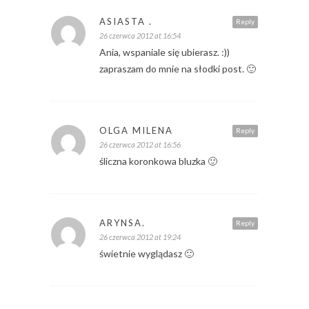
ASIASTA .
Reply
26 czerwca 2012 at 16:54
Ania, wspaniale się ubierasz. :))
zapraszam do mnie na słodki post. 🙂
OLGA MILENA
Reply
26 czerwca 2012 at 16:56
śliczna koronkowa bluzka 🙂
ARYNSA.
Reply
26 czerwca 2012 at 19:24
świetnie wyglądasz 🙂