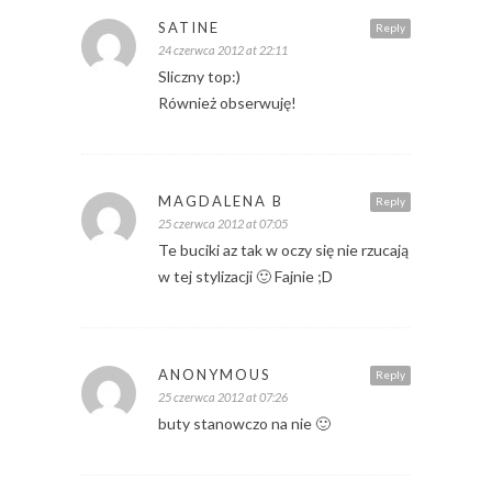
SATINE
Reply
24 czerwca 2012 at 22:11
Sliczny top:)
Również obserwuję!
MAGDALENA B
Reply
25 czerwca 2012 at 07:05
Te buciki az tak w oczy się nie rzucają
w tej stylizacji 🙂 Fajnie ;D
ANONYMOUS
Reply
25 czerwca 2012 at 07:26
buty stanowczo na nie 🙂