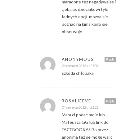
maradone tez nagadywalas i
zjebalas dzieciakowi tyle
ładnych opcji. mozna sie
poznać na kims kogo sie
obserwuje.
ANONYMOUS
Reply
24 czerwca 2012 at 21:09
szkoda chłopaka
ROSALIEEVE
Reply
24 czerwca 2012 at 21:22
Mam ci podać moje lub
Mateusza GG lub link do
FACEBOOKA? Bo przez
anonima też se mogę walić