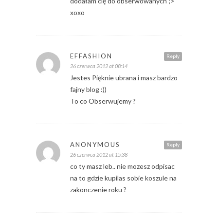
dodałam cię do obserwowanych ;>
xoxo
EFFASHION
Reply
26 czerwca 2012 at 08:14
Jestes Pięknie ubrana i masz bardzo
fajny blog :))
To co Obserwujemy ?
ANONYMOUS
Reply
26 czerwca 2012 at 15:38
co ty masz leb.. nie mozesz odpisac
na to gdzie kupilas sobie koszule na
zakonczenie roku ?