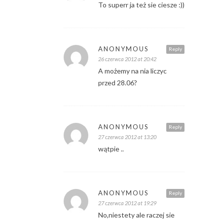
To superr ja też sie ciesze :))
ANONYMOUS
Reply
26 czerwca 2012 at 20:42
A możemy na nia liczyc
przed 28.06?
ANONYMOUS
Reply
27 czerwca 2012 at 13:20
wątpie ..
ANONYMOUS
Reply
27 czerwca 2012 at 19:29
No,niestety ale raczej sie