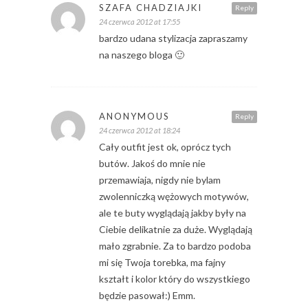
SZAFA CHADZIAJKI
Reply
24 czerwca 2012 at 17:55
bardzo udana stylizacja zapraszamy
na naszego bloga 🙂
ANONYMOUS
Reply
24 czerwca 2012 at 18:24
Cały outfit jest ok, oprócz tych
butów. Jakoś do mnie nie
przemawiaja, nigdy nie bylam
zwolenniczką wężowych motywów,
ale te buty wyglądają jakby były na
Ciebie delikatnie za duże. Wyglądają
mało zgrabnie. Za to bardzo podoba
mi się Twoja torebka, ma fajny
kształt i kolor który do wszystkiego
będzie pasował:) Emm.