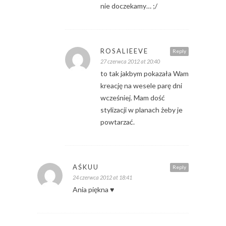
nie doczekamy… ;/
ROSALIEEVE
Reply
27 czerwca 2012 at 20:40
to tak jakbym pokazała Wam
kreację na wesele parę dni
wcześniej. Mam dość
stylizacji w planach żeby je
powtarzać.
AŚKUU
Reply
24 czerwca 2012 at 18:41
Ania piękna ♥