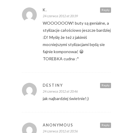
K.
Reply
24 czerwca 2012 at 20:39
WOOOOOOW! buty są genialne, a
stylizacje całościowo jeszcze bardziej
:D! Myślę że też z jakimiś
mocniejszymi stylizacjami będą sie
fajnie komponować 😀
TOREBKA cudna :*
DESTINY
Reply
24 czerwca 2012 at 20:46
jak najbardziej świetnie!;)
ANONYMOUS
Reply
24 czerwca 2012 at 20:56