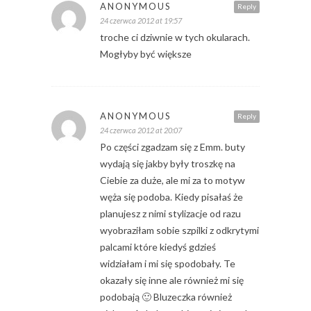
ANONYMOUS
Reply
24 czerwca 2012 at 19:57
troche ci dziwnie w tych okularach.
Mogłyby być większe
ANONYMOUS
Reply
24 czerwca 2012 at 20:07
Po części zgadzam się z Emm. buty
wydają się jakby były troszkę na
Ciebie za duże, ale mi za to motyw
węża się podoba. Kiedy pisałaś że
planujesz z nimi stylizacje od razu
wyobraziłam sobie szpilki z odkrytymi
palcami które kiedyś gdzieś
widziałam i mi się spodobały. Te
okazały się inne ale również mi się
podobają 🙂 Bluzeczka również