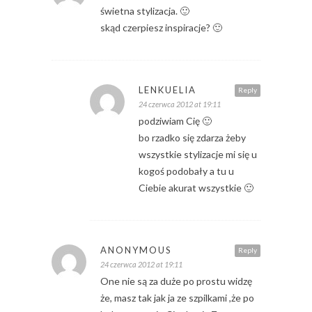
świetna stylizacja. 🙂
skąd czerpiesz inspiracje? 🙂
LENKUELIA
Reply
24 czerwca 2012 at 19:11
podziwiam Cię 🙂
bo rzadko się zdarza żeby
wszystkie stylizacje mi się u
kogoś podobały a tu u
Ciebie akurat wszystkie 🙂
ANONYMOUS
Reply
24 czerwca 2012 at 19:11
One nie są za duże po prostu widzę
że, masz tak jak ja ze szpilkami ,że po