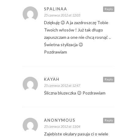
SPALINAA
Reply
25 czerwca 2012 at 12:03
Dziękuję 😉 A ja zazdroszczę Tobie
Twoich włosów ! Już tak długo
zapuszczam a one nie chcą rosnąć ..
Świetna stylizacja 😉
Pozdrawiam
KAYAH
Reply
25 czerwca 2012 at 12:47
Śliczna bluzeczka 😉 Pozdrawiam
ANONYMOUS
Reply
25 czerwca 2012 at 13:04
Zajebiste okulary pasuja ci o wiele