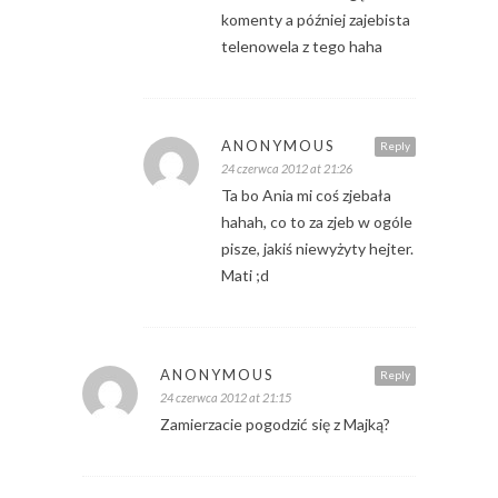
komenty a później zajebista
telenowela z tego haha
ANONYMOUS
Reply
24 czerwca 2012 at 21:26
Ta bo Ania mi coś zjebała
hahah, co to za zjeb w ogóle
pisze, jakiś niewyżyty hejter.
Mati ;d
ANONYMOUS
Reply
24 czerwca 2012 at 21:15
Zamierzacie pogodzić się z Majką?