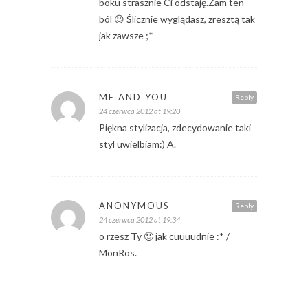
boku strasznie Ci odstaję.Zam ten
ból 😉 Ślicznie wyglądasz, zresztą tak
jak zawsze ;*
ME AND YOU
Reply
24 czerwca 2012 at 19:20
Piękna stylizacja, zdecydowanie taki
styl uwielbiam:) A.
ANONYMOUS
Reply
24 czerwca 2012 at 19:34
o rzesz Ty 🙂 jak cuuuudnie :* /
MonRos.