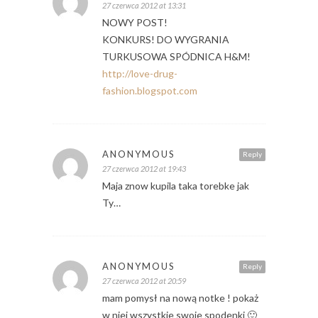
27 czerwca 2012 at 13:31
NOWY POST!
KONKURS! DO WYGRANIA
TURKUSOWA SPÓDNICA H&M!
http://love-drug-
fashion.blogspot.com
ANONYMOUS
Reply
27 czerwca 2012 at 19:43
Maja znow kupila taka torebke jak
Ty…
ANONYMOUS
Reply
27 czerwca 2012 at 20:59
mam pomysł na nową notke ! pokaż
w niej wszystkie swoje spodenki 🙂