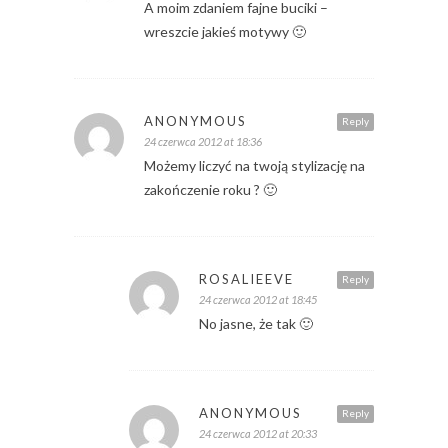
A moim zdaniem fajne buciki –
wreszcie jakieś motywy 🙂
ANONYMOUS
Reply
24 czerwca 2012 at 18:36
Możemy liczyć na twoją stylizację na
zakończenie roku ? 🙂
ROSALIEEVE
Reply
24 czerwca 2012 at 18:45
No jasne, że tak 🙂
ANONYMOUS
Reply
24 czerwca 2012 at 20:33