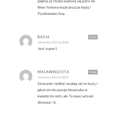
piękna aż chyba wybiorę się jutro do
New Yorkera może jeszcze będą !
Pozdrawiam Ana.
BASIA
Reply
24 czerwca 2012 at 20:28
Jest super:)
MALAWREDOTA
Reply
24 czerwca 2012 at 20:31
Strasznie ‘ciężkie’ wydają się te buty, i
jakoś mi nie pasuje bluzeczka w
kwiatki do nich. ale Ty masz włoski
ślicznee! :))