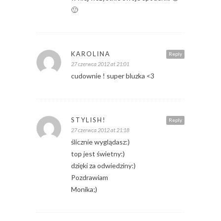
🙂
KAROLINA
Reply
27 czerwca 2012 at 21:01
cudownie ! super bluzka <3
STYLISH!
Reply
27 czerwca 2012 at 21:18
ślicznie wyglądasz:)
top jest świetny:)
dzięki za odwiedziny:)
Pozdrawiam
Monika;)