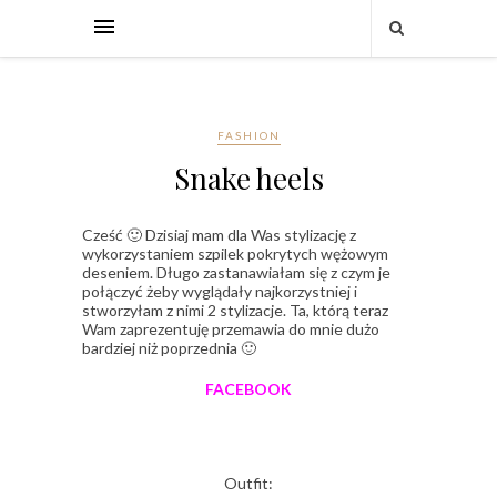
FASHION
Snake heels
Cześć 🙂 Dzisiaj mam dla Was stylizację z
wykorzystaniem szpilek pokrytych wężowym
deseniem. Długo zastanawiałam się z czym je
połączyć żeby wyglądały najkorzystniej i
stworzyłam z nimi 2 stylizacje. Ta, którą teraz
Wam zaprezentuję przemawia do mnie dużo
bardziej niż poprzednia 🙂
FACEBOOK
Outfit: