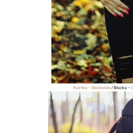
Kurtka –
Sheinside
/ Bluzka –