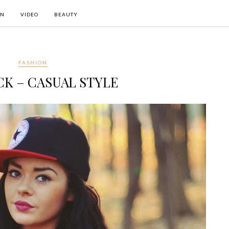
ON
VIDEO
BEAUTY
FASHION
K – CASUAL STYLE