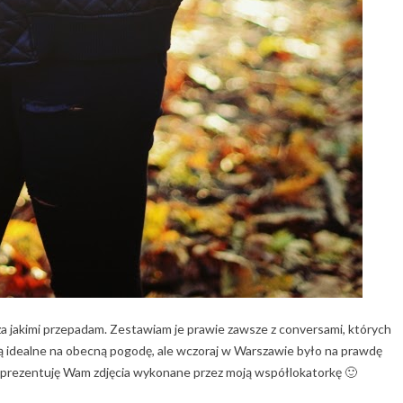
za jakimi przepadam. Zestawiam je prawie zawsze z conversami, których
są idealne na obecną pogodę, ale wczoraj w Warszawie było na prawdę
żej prezentuję Wam zdjęcia wykonane przez moją współlokatorkę 🙂