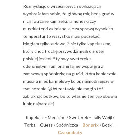
Rozmyślając o wrześniowych stylizacjach
wyobrażałam sobie, że główną rolę będą grać w
nich futrzane kamizelki, ramoneski czy
muszkieterki za kolano, ale za sprawą wysokich
temperatur to wszystko musi poczekać.
Mogłam tylko zadowolić się tylko kapeluszem,
który choć trochę przywodzi myśli o złotej
polskiej jesieni. Stylowy sweterek z
odsłoniętymi ramionami fajnie współgra z
zamszową spódniczką na guziki, która koniecznie
musiała mieć karmelowy kolor, najmodniejszy w
tym sezonie 🙂 W zestawie nie mogło też
zabraknąć botków, bo to właśnie ten typ obuwia
lubię najbardziej.
Kapelusz – Medicine / Sweterek – Tally Weijl /
Torba – Guess / Spódniczka –
Bonprix
/ Botki –
Czasnabuty