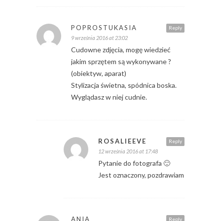
POPROSTUKASIA
Reply
9 września 2016 at 23:02
Cudowne zdjęcia, mogę wiedzieć
jakim sprzętem są wykonywane ?
(obiektyw, aparat)
Stylizacja świetna, spódnica boska.
Wyglądasz w niej cudnie.
ROSALIEEVE
Reply
12 września 2016 at 17:48
Pytanie do fotografa 🙂
Jest oznaczony, pozdrawiam
ANIA
Reply