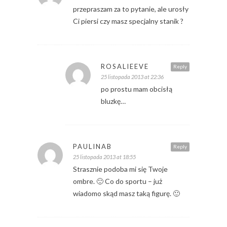
przepraszam za to pytanie, ale urosły
Ci piersi czy masz specjalny stanik ?
ROSALIEEVE
Reply
25 listopada 2013 at 22:36
po prostu mam obcisłą
bluzkę…
PAULINAB
Reply
25 listopada 2013 at 18:55
Strasznie podoba mi się Twoje
ombre. 🙂 Co do sportu – już
wiadomo skąd masz taką figurę. 🙂