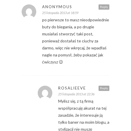
ANONYMOUS
Reply
25 listopada 2013 at 18:59
po pierwsze to masz nieodpowiednie
buty do biegania, a po drugie
musiałaś stworzyć taki post,
ponieważ dostałaś te ciuchy za
darmo, więc nie wkręcaj, że wpadłaś
nagle na pomysł, żeby pokazać jak
ćwiczysz 😉
ROSALIEEVE
Reply
25 listopada 2013 at 22:36
Mylisz się, z tą firmą
współpracuję akurat na tej
zasadzie, że interesuje ją
tylko baner na moim blogu, a
stylizacji nie muszę