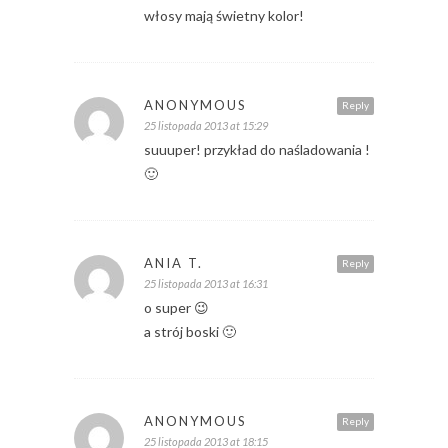
włosy mają świetny kolor!
ANONYMOUS
Reply
25 listopada 2013 at 15:29
suuuper! przykład do naśladowania !
🙂
ANIA T.
Reply
25 listopada 2013 at 16:31
o super 😉
a strój boski 🙂
ANONYMOUS
Reply
25 listopada 2013 at 18:15