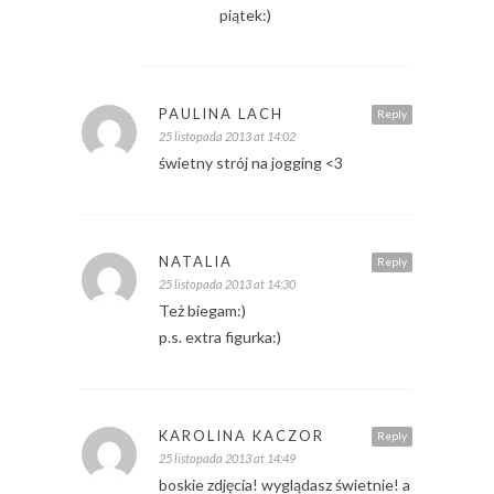
piątek:)
PAULINA LACH
Reply
25 listopada 2013 at 14:02
świetny strój na jogging <3
NATALIA
Reply
25 listopada 2013 at 14:30
Też biegam:)
p.s. extra figurka:)
KAROLINA KACZOR
Reply
25 listopada 2013 at 14:49
boskie zdjęcia! wyglądasz świetnie! a