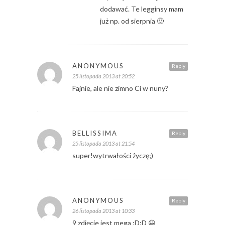
dodawać. Te legginsy mam
już np. od sierpnia 🙂
ANONYMOUS
Reply
25 listopada 2013 at 20:52
Fajnie, ale nie zimno Ci w nuny?
BELLISSIMA
Reply
25 listopada 2013 at 21:54
super!wytrwałości życzę;)
ANONYMOUS
Reply
26 listopada 2013 at 10:33
9 zdjęcie jest mega :D:D 😀