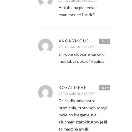
25 listopada 2013 at 20:29
A ulubiona piosenka
evanesence i ac dc?
ANONYMOUS
Reply
25 listopada 2013 at 21:03
a Twoje ulubione kawałki
mogłabyś podać? Paulina
ROSALIEEVE
Reply
25 listopada 2013 at 22:37
To są dla mnie ostre
brzmienia, które pobudzają
mnie do biegania, nie
słucham szarpidrutów jeśli
to masz na myśli.