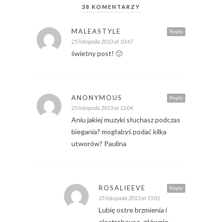
38 KOMENTARZY
MALEASTYLE
Reply
25 listopada 2013 at 10:47
świetny post! 🙂
ANONYMOUS
Reply
25 listopada 2013 at 12:04
Aniu jakiej muzyki słuchasz podczas
biegania? mogłabyś podać kilka
utworów? Paulina
ROSALIEEVE
Reply
25 listopada 2013 at 15:01
Lubię ostre brzmienia i
electrohouse, głównie