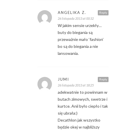
ANGELIKA Z.
Reply
26 listopada 2013 at 00:32
W jakim sensie urzekły…
buty do biegania są
przeważnie mało ‘fashion’
bo są do biegania a nie
lansowania.
JUMI
Reply
26 listopada 2013 at 18:25
adekwatnie to powinnam w
butach zimowych, swetrze i
kurtce. Anii było ciepło i tak
się ubrała:)
Decathlon jak wszystko
będzie okej w najbliższy