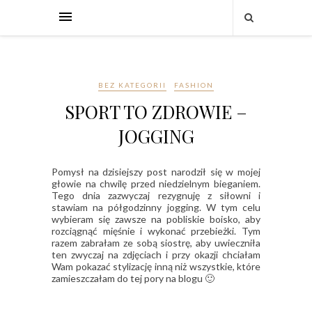
BEZ KATEGORII
FASHION
SPORT TO ZDROWIE –
JOGGING
Pomysł na dzisiejszy post narodził się w mojej
głowie na chwilę przed niedzielnym bieganiem.
Tego dnia zazwyczaj rezygnuję z siłowni i
stawiam na półgodzinny jogging. W tym celu
wybieram się zawsze na pobliskie boisko, aby
rozciągnąć mięśnie i wykonać przebieżki. Tym
razem zabrałam ze sobą siostrę, aby uwieczniła
ten zwyczaj na zdjęciach i przy okazji chciałam
Wam pokazać stylizację inną niż wszystkie, które
zamieszczałam do tej pory na blogu 🙂