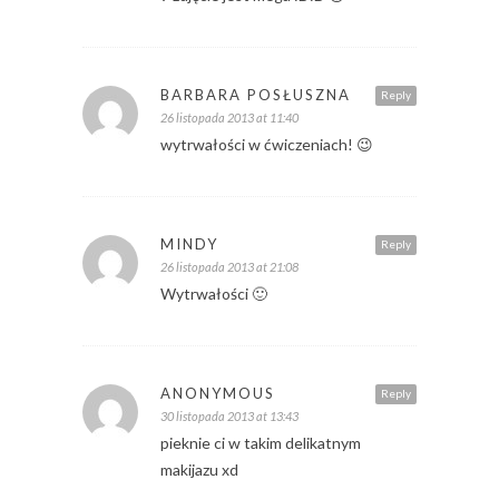
BARBARA POSŁUSZNA
Reply
26 listopada 2013 at 11:40
wytrwałości w ćwiczeniach! 😉
MINDY
Reply
26 listopada 2013 at 21:08
Wytrwałości 🙂
ANONYMOUS
Reply
30 listopada 2013 at 13:43
pieknie ci w takim delikatnym
makijazu xd