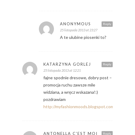
ANONYMOUS
Reply
25 listopada 2013 at 23:27
A te ulubine piosenki to?
KATARZYNA GORLEJ
Reply
25 listopada 2013 at 12:21
fajne spodnie dresowe, dobry post –
promocja ruchu zawsze mile
widziana, a wręcz wskazana!:)
pozdrawiam
http://myfashionmoods.blogspot.com/
ANTONELLA C'EST MOI
Reply