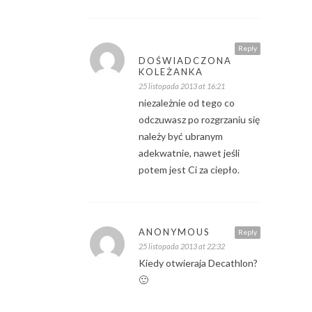
Reply
DOŚWIADCZONA
KOLEŻANKA
25 listopada 2013 at 16:21
niezależnie od tego co
odczuwasz po rozgrzaniu się
należy być ubranym
adekwatnie, nawet jeśli
potem jest Ci za ciepło.
ANONYMOUS
Reply
25 listopada 2013 at 22:32
Kiedy otwieraja Decathlon?
🙂