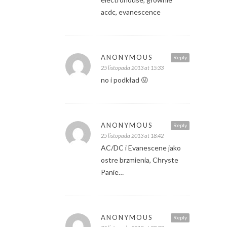
acdc, evanescence
ANONYMOUS
Reply
25 listopada 2013 at 15:33
no i podkład 😛
ANONYMOUS
Reply
25 listopada 2013 at 18:42
AC/DC i Evanescene jako
ostre brzmienia, Chryste
Panie…
ANONYMOUS
Reply