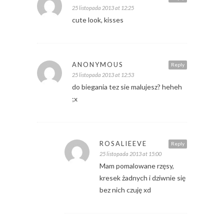
25 listopada 2013 at 12:25
cute look, kisses
ANONYMOUS
Reply
25 listopada 2013 at 12:53
do biegania tez sie malujesz? heheh
;x
ROSALIEEVE
Reply
25 listopada 2013 at 15:00
Mam pomalowane rzęsy,
kresek żadnych i dziwnie się
bez nich czuję xd