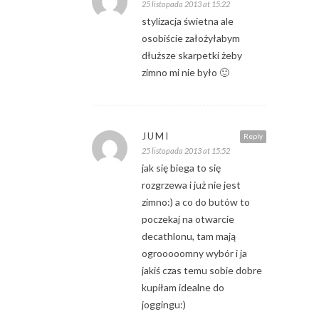
25 listopada 2013 at 15:22
stylizacja świetna ale
osobiście założyłabym
dłuższe skarpetki żeby
zimno mi nie było 🙂
JUMI
Reply
25 listopada 2013 at 15:52
jak się biega to się
rozgrzewa i już nie jest
zimno:) a co do butów to
poczekaj na otwarcie
decathlonu, tam mają
ogrooooomny wybór i ja
jakiś czas temu sobie dobre
kupiłam idealne do
joggingu:)