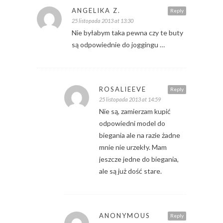
ANGELIKA Z.
Reply
25 listopada 2013 at 13:30
Nie byłabym taka pewna czy te buty
są odpowiednie do joggingu …
ROSALIEEVE
Reply
25 listopada 2013 at 14:59
Nie są, zamierzam kupić
odpowiedni model do
biegania ale na razie żadne
mnie nie urzekły. Mam
jeszcze jedne do biegania,
ale są już dość stare.
ANONYMOUS
Reply