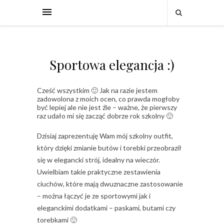
Sportowa elegancja :)
Cześć wszystkim 🙂 Jak na razie jestem
zadowolona z moich ocen, co prawda mogłoby
być lepiej ale nie jest źle – ważne, że pierwszy
raz udało mi się zacząć dobrze rok szkolny 🙂
Dzisiaj zaprezentuję Wam mój szkolny outfit,
który dzięki zmianie butów i torebki przeobraził
się w elegancki strój, idealny na wieczór.
Uwielbiam takie praktyczne zestawienia
ciuchów, które mają dwuznaczne zastosowanie
– można łączyć je ze sportowymi jak i
eleganckimi dodatkami – paskami, butami czy
torebkami 🙂