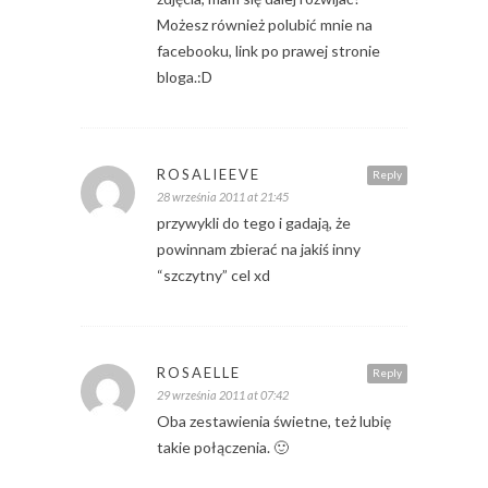
Możesz również polubić mnie na
facebooku, link po prawej stronie
bloga.:D
ROSALIEEVE
Reply
28 września 2011 at 21:45
przywykli do tego i gadają, że
powinnam zbierać na jakiś inny
“szczytny” cel xd
ROSAELLE
Reply
29 września 2011 at 07:42
Oba zestawienia świetne, też lubię
takie połączenia. 🙂