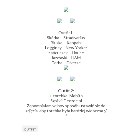
Outfit1:
Skórka – Stradivarius
Bluzka – Kappahl
Legginsy – New Yorker
Łańcuszek – House
Jazzówki – H&M
Torba – Diverse
Outfit 2:
+ torebka: Mohito
Szpilki: Deezee.pl
Zapomniałam w inny sposób ustawić się do
zdjęcia, aby torebka była bardziej widoczna ;/
:*
OUTFIT