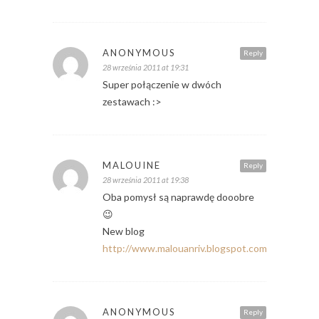
ANONYMOUS
Reply
28 września 2011 at 19:31
Super połączenie w dwóch
zestawach :>
MALOUINE
Reply
28 września 2011 at 19:38
Oba pomysł są naprawdę dooobre
😉
New blog
http://www.malouanriv.blogspot.com
ANONYMOUS
Reply