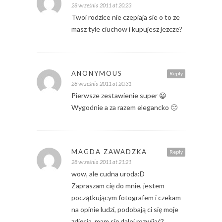
28 września 2011 at 20:23
Twoi rodzice nie czepiaja sie o to ze
masz tyle ciuchow i kupujesz jezcze?
ANONYMOUS
Reply
28 września 2011 at 20:31
Pierwsze zestawienie super 😀
Wygodnie a za razem elegancko 🙂
MAGDA ZAWADZKA
Reply
28 września 2011 at 21:21
wow, ale cudna uroda:D
Zapraszam cię do mnie, jestem
początkującym fotografem i czekam
na opinie ludzi, podobają ci się moje
zdjęcia, mam się dalej rozwijać?