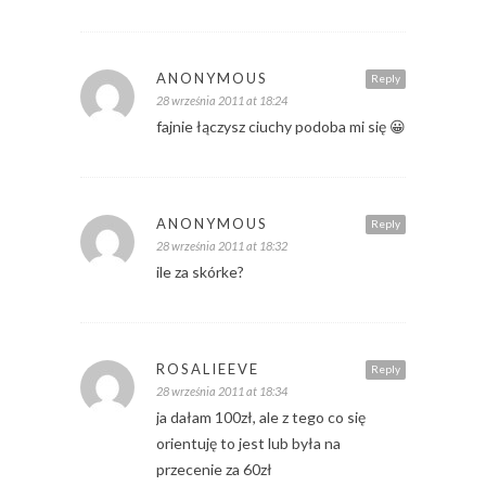
ANONYMOUS
Reply
28 września 2011 at 18:24
fajnie łączysz ciuchy podoba mi się 😀
ANONYMOUS
Reply
28 września 2011 at 18:32
ile za skórke?
ROSALIEEVE
Reply
28 września 2011 at 18:34
ja dałam 100zł, ale z tego co się
orientuję to jest lub była na
przecenie za 60zł