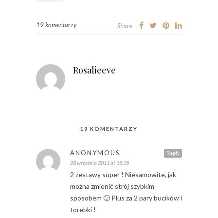
19 komentarzy
Share
Rosalieeve
19 KOMENTARZY
ANONYMOUS
Reply
28 września 2011 at 18:18
2 zestawy super ! Niesamowite, jak
można zmienić strój szybkim
sposobem 🙂 Plus za 2 pary bucików i
torebki !