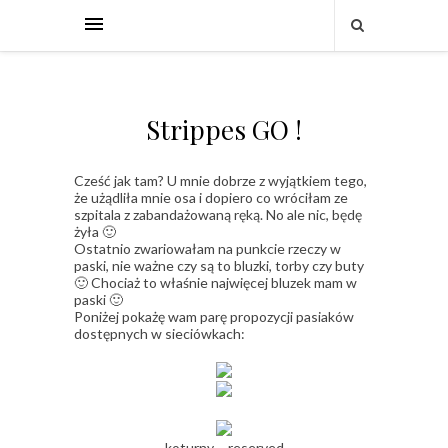
Strippes GO !
Cześć jak tam? U mnie dobrze z wyjątkiem tego,
że użądliła mnie osa i dopiero co wróciłam ze
szpitala z zabandażowaną ręką. No ale nic, będę
żyła 🙂
Ostatnio zwariowałam na punkcie rzeczy w
paski, nie ważne czy są to bluzki, torby czy buty
🙂 Chociaż to właśnie najwięcej bluzek mam w
paski 🙂
Poniżej pokażę wam parę propozycji pasiaków
dostępnych w sieciówkach:
koturny – reserved