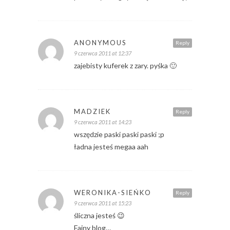
ANONYMOUS
Reply
9 czerwca 2011 at 12:37
zajebisty kuferek z zary. pyśka 🙂
MADZIEK
Reply
9 czerwca 2011 at 14:23
wszędzie paski paski paski ;p
ładna jesteś megaa aah
WERONIKA-SIEŃKO
Reply
9 czerwca 2011 at 15:23
śliczna jesteś 😉
Fajny blog…