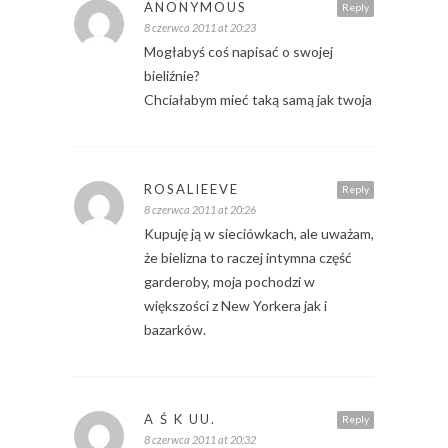
ANONYMOUS
Reply
8 czerwca 2011 at 20:23
Mogłabyś coś napisać o swojej
bieliźnie?
Chciałabym mieć taką samą jak twoja
ROSALIEEVE
Reply
8 czerwca 2011 at 20:26
Kupuję ją w sieciówkach, ale uważam,
że bielizna to raczej intymna część
garderoby, moja pochodzi w
większości z New Yorkera jak i
bazarków.
A Ś K UU.
Reply
8 czerwca 2011 at 20:32