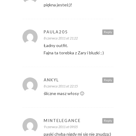
piękna jesteś;)!
PAULA205
Reply
8 czerwca 2011 at 21:22
Ładny outfit.
Fajna ta torebka z Zary i bluzki ; )
ANKYL
Reply
8 czerwca 2011 at 22:15
śliczne masz włosy 🙂
MINTELEGANCE
Reply
9 czerwca 2011 at 09:05
paski chyba nigdy mi się nie znudzą:)