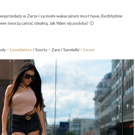
 wyprzedaży w Zarze i są moim wakacyjnym must have, Bezbłędnie
opem tworzą całość idealną. Jak Wam się podoba? 🙂
Body –
LoveSaints
/ Szorty – Zara / Sandałki –
Lovet