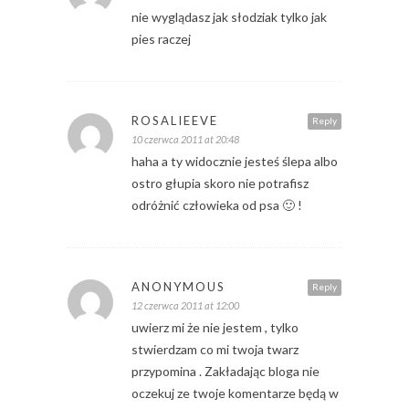
nie wyglądasz jak słodziak tylko jak
pies raczej
ROSALIEEVE
Reply
10 czerwca 2011 at 20:48
haha a ty widocznie jesteś ślepa albo
ostro głupia skoro nie potrafisz
odróżnić człowieka od psa 🙂 !
ANONYMOUS
Reply
12 czerwca 2011 at 12:00
uwierz mi że nie jestem , tylko
stwierdzam co mi twoja twarz
przypomina . Zakładając bloga nie
oczekuj ze twoje komentarze będą w