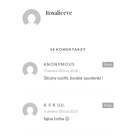
Rosalieeve
14 KOMENTARZY
ANONYMOUS
Reply
7 czerwca 2011 at 20:16
Śliczny outfit, boskie spodenki !
A Ś K UU.
Reply
7 czerwca 2011 at 20:31
fajna torba 😉