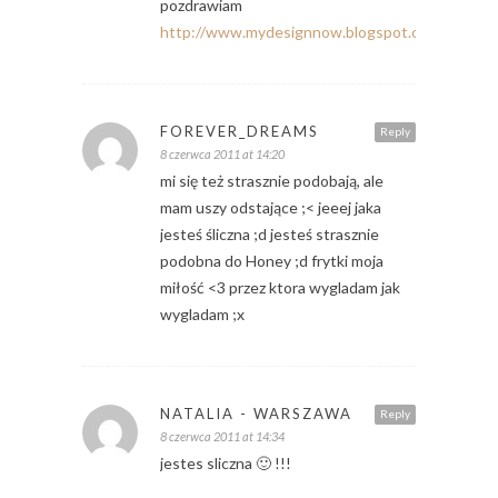
pozdrawiam
http://www.mydesignnow.blogspot.com
FOREVER_DREAMS
Reply
8 czerwca 2011 at 14:20
mi się też strasznie podobają, ale
mam uszy odstające ;< jeeej jaka
jesteś śliczna ;d jesteś strasznie
podobna do Honey ;d frytki moja
miłość <3 przez ktora wygladam jak
wygladam ;x
NATALIA - WARSZAWA
Reply
8 czerwca 2011 at 14:34
jestes sliczna 🙂 !!!