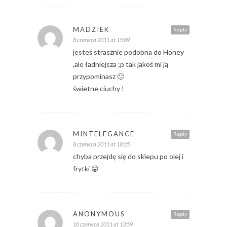
MADZIEK
Reply
8 czerwca 2011 at 15:09
jesteś strasznie podobna do Honey
,ale ładniejsza ;p tak jakoś mi ją
przypominasz 🙂
świetne ciuchy !
MINTELEGANCE
Reply
8 czerwca 2011 at 18:25
chyba przejdę się do sklepu po olej i
frytki 😛
ANONYMOUS
Reply
10 czerwca 2011 at 13:59