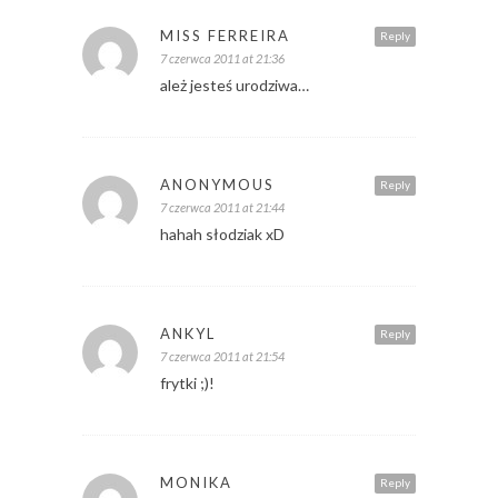
MISS FERREIRA
Reply
7 czerwca 2011 at 21:36
ależ jesteś urodziwa…
ANONYMOUS
Reply
7 czerwca 2011 at 21:44
hahah słodziak xD
ANKYL
Reply
7 czerwca 2011 at 21:54
frytki ;)!
MONIKA
Reply