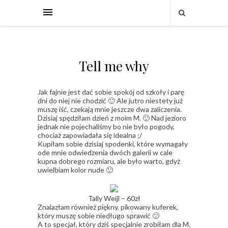
Tell me why
Jak fajnie jest dać sobie spokój od szkoły i parę
dni do niej nie chodzić 🙂 Ale jutro niestety już
muszę iść, czekają mnie jeszcze dwa zaliczenia.
Dzisiaj spędziłam dzień z moim M. 🙂 Nad jezioro
jednak nie pojechaliśmy bo nie było pogody,
chociaż zapowiadała się idealna ;/
Kupiłam sobie dzisiaj spodenki, które wymagały
ode mnie odwiedzenia dwóch galerii w cale
kupna dobrego rozmiaru, ale było warto, gdyż
uwielbiam kolor nude 🙂
Tally Weijl – 60zł
Znalazłam również piękny, pikowany kuferek,
który muszę sobie niedługo sprawić 🙂
A to specjał, który dziś specjalnie zrobiłam dla M.