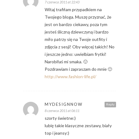
7 czerwca 2011 at 22:43
Witaj trafiłam przypadkiem na
Twojego bloga. Muszę przyznać, że
jest on bardzo ciekawy, poza tym
jesteś śliczną dziewczyną i bardzo
miło patrzy się na Twoje outfity i
zdjęcia z sesji! Oby więcej takich! No
i jeszcze jedno: uwielbiam frytki!
Narobiłaś mi smaka. 🙂
Pozdrawiam i zapraszam do mnie 🙂
http://www.fashion-life.pl/
MYDESIGNNOW
Reply
8 czerwca 2011 at 06:11
szorty świetne:)
lubię takie klasyczne zestawy, biały
top i jeansy:)