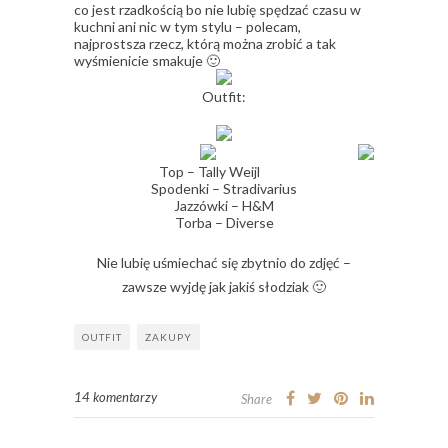
co jest rzadkością bo nie lubię spędzać czasu w
kuchni ani nic w tym stylu – polecam,
najprostsza rzecz, którą można zrobić a tak
wyśmienicie smakuje 🙂
Outfit:
Top – Tally Weijl
Spodenki – Stradivarius
Jazzówki – H&M
Torba – Diverse
Nie lubię uśmiechać się zbytnio do zdjęć –
zawsze wyjdę jak jakiś słodziak 🙂
OUTFIT
ZAKUPY
14 komentarzy
Share