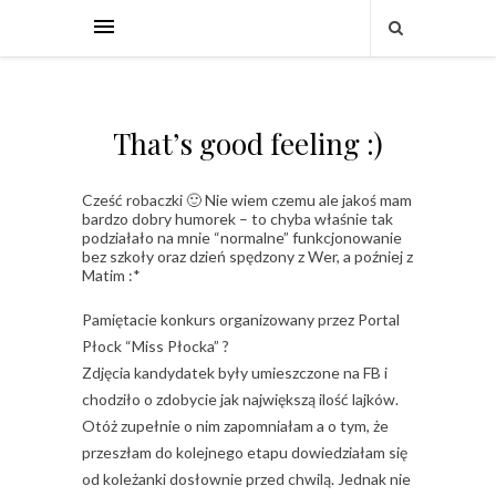
That’s good feeling :)
Cześć robaczki 🙂 Nie wiem czemu ale jakoś mam
bardzo dobry humorek – to chyba właśnie tak
podziałało na mnie “normalne” funkcjonowanie
bez szkoły oraz dzień spędzony z Wer, a poźniej z
Matim :*
Pamiętacie konkurs organizowany przez Portal
Płock “Miss Płocka” ?
Zdjęcia kandydatek były umieszczone na FB i
chodziło o zdobycie jak największą ilość lajków.
Otóż zupełnie o nim zapomniałam a o tym, że
przeszłam do kolejnego etapu dowiedziałam się
od koleżanki dosłownie przed chwilą. Jednak nie