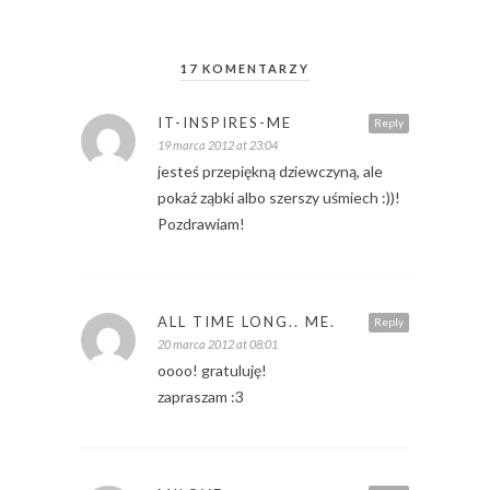
17 KOMENTARZY
IT-INSPIRES-ME
Reply
19 marca 2012 at 23:04
jesteś przepiękną dziewczyną, ale
pokaż ząbki albo szerszy uśmiech :))!
Pozdrawiam!
ALL TIME LONG.. ME.
Reply
20 marca 2012 at 08:01
oooo! gratuluję!
zapraszam :3