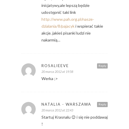
inicjatywy,ale lepszą będzie
udostępnić taki link
http://www.pah.org.pl/nasze-
dzialania/8/pajacyk
i wspierać takie
akcje. jakieś pisanki ludzi nie
nakarmią…
ROSALIEEVE
Reply
20 marca 2012 at 19:58
Werka ;>
NATALIA - WARSZAWA
Reply
20 marca 2012 at 22:43
Startuj Krasnalu 😉 i się nie poddawaj
!