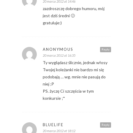
20 marca 2012 at 14:46
zazdroszczę dobrego humoru, mój
jest dziś średni 🙂
gratuluje:)
ANONYMOUS
Reply
20 marca 2012 at 16:35
Ty wyglądasz ślicznie, jednak włosy
Twojej koleżanki nie bardzo mi się
podobają … wg. mnie nie pasują do
niej ;P
PS. życzę Ci szczęścia w tym
konkursie ;*
BLUELIFE
Reply
20 marca 2012 at 18:12