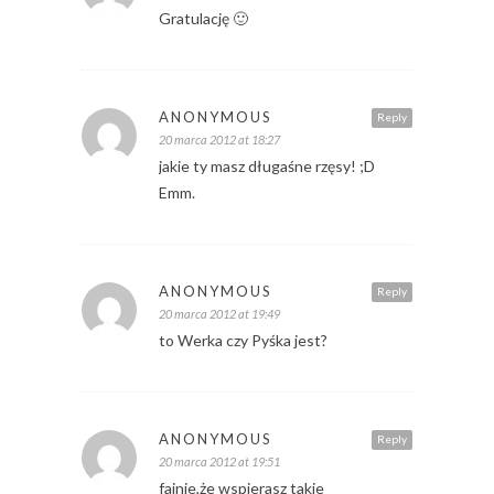
Gratulację 🙂
ANONYMOUS
Reply
20 marca 2012 at 18:27
jakie ty masz długaśne rzęsy! ;D
Emm.
ANONYMOUS
Reply
20 marca 2012 at 19:49
to Werka czy Pyśka jest?
ANONYMOUS
Reply
20 marca 2012 at 19:51
fajnie,że wspierasz takie