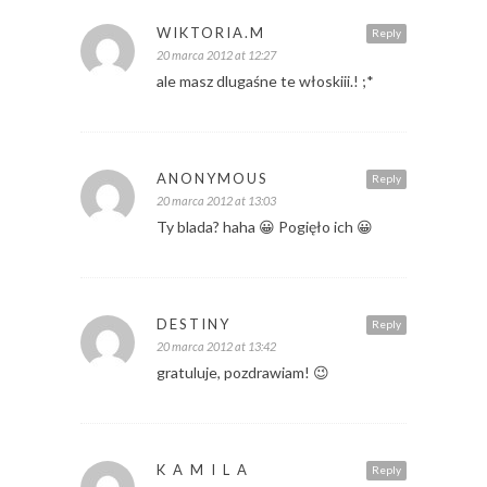
WIKTORIA.M
Reply
20 marca 2012 at 12:27
ale masz dlugaśne te włoskiii.! ;*
ANONYMOUS
Reply
20 marca 2012 at 13:03
Ty blada? haha 😀 Pogięło ich 😀
DESTINY
Reply
20 marca 2012 at 13:42
gratuluje, pozdrawiam! 😉
K A M I L A
Reply