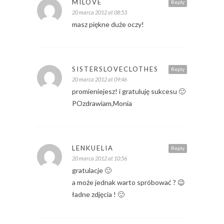
MILOVE
Reply
20 marca 2012 at 08:53
masz piękne duże oczy!
SISTERSLOVECLOTHES
Reply
20 marca 2012 at 09:46
promieniejesz! i gratuluję sukcesu 🙂
POzdrawiam,Monia
LENKUELIA
Reply
20 marca 2012 at 10:56
gratulacje 🙂
a może jednak warto spróbować ? 😉
ładne zdjęcia ! 🙂