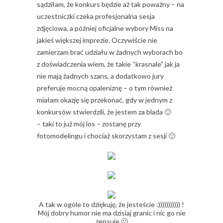
sądziłam, że konkurs będzie aż tak poważny – na
uczestniczki czeka profesjonalna sesja
zdjęciowa, a później oficjalne wybory Miss na
jakieś większej imprezie. Oczywiście nie
zamierzam brać udziału w żadnych wyborach bo
z doświadczenia wiem, że takie “krasnale” jak ja
nie mają żadnych szans, a dodatkowo jury
preferuje mocną opaleniznę – o tym również
miałam okazję się przekonać, gdy w jednym z
konkursów stwierdzili, że jestem za blada 🙂
– taki to już mój los – zostanę przy
fotomodelingu i chociaż skorzystam z sesji 🙂
A tak w ogóle to dziękuję, że jesteście :))))))))))) !
Mój dobry humor nie ma dzisiaj granic i nic go nie
zepsuje 🙂