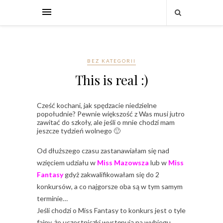
BEZ KATEGORII
This is real :)
Cześć kochani, jak spędzacie niedzielne
popołudnie? Pewnie większość z Was musi jutro
zawitać do szkoły, ale jeśli o mnie chodzi mam
jeszcze tydzień wolnego 🙂
Od dłuższego czasu zastanawiałam się nad
wzięciem udziału w
Miss Mazowsza
lub w
Miss
Fantasy
gdyż zakwalifikowałam się do 2
konkursów, a co najgorsze oba są w tym samym
terminie…
Jeśli chodzi o Miss Fantasy to konkurs jest o tyle
fajny, że uczestniczki występują na wybiegu