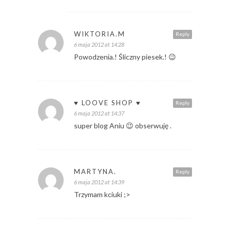
WIKTORIA.M
Reply
6 maja 2012 at 14:28
Powodzenia.! Śliczny piesek.! 😉
♥ LOOVE SHOP ♥
Reply
6 maja 2012 at 14:37
super blog Aniu 😉 obserwuję .
MARTYNA.
Reply
6 maja 2012 at 14:39
Trzymam kciuki ;>