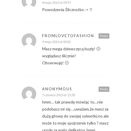
8 maja 2012 at 09:57
Powodzenia Ślicznotko :> !!
FROMLOVETOFASHION
Reply
9 maja 2012 at 00:02
Masz mega dziewczęcą buzię! 🙂
wyglądasz ślicznie!
Obserwuję! 🙂
ANONYMOUS
Reply
5 czerwca 2013 at 15:28
hmm… tak prawdę mówiąc to…nie
podobasz mi się….uważam,że masz za
dużą głowę do swojej sylwetki,no ale
może to moje spojrzenie tylko ? masz
urodę za mało delikatną..hmm