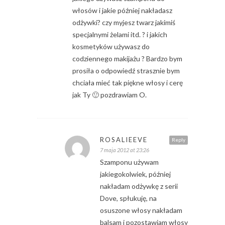
włosów i jakie później nakładasz
odżywki? czy myjesz twarz jakimiś
specjalnymi żelami itd. ? i jakich
kosmetyków używasz do
codziennego makijażu ? Bardzo bym
prosiła o odpowiedź strasznie bym
chciała mieć tak piękne włosy i cerę
jak Ty 🙂 pozdrawiam O.
ROSALIEEVE
Reply
7 maja 2012 at 23:26
Szamponu używam
jakiegokolwiek, później
nakładam odżywkę z serii
Dove, spłukuję, na
osuszone włosy nakładam
balsam i pozostawiam włosy