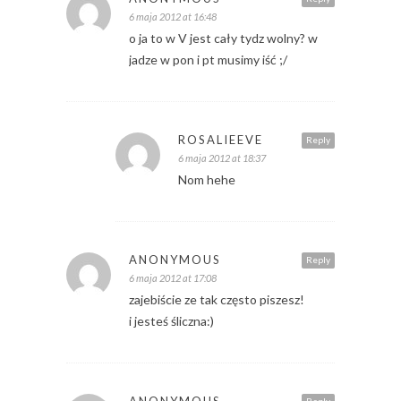
6 maja 2012 at 16:48
o ja to w V jest cały tydz wolny? w
jadze w pon i pt musimy iść ;/
ROSALIEEVE
Reply
6 maja 2012 at 18:37
Nom hehe
ANONYMOUS
Reply
6 maja 2012 at 17:08
zajebiście ze tak często piszesz!
i jesteś śliczna:)