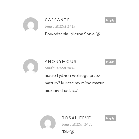
CASSANTE
Reply
6 maja 2012 at 14:15
Powodzenia! śliczna Sonia 🙂
ANONYMOUS
Reply
6 maja 2012 at 14:16
macie tydzien wolnego przez
matury? kurcze my mimo matur
musimy chodzic;/
ROSALIEEVE
Reply
6 maja 2012 at 14:33
Tak 🙂