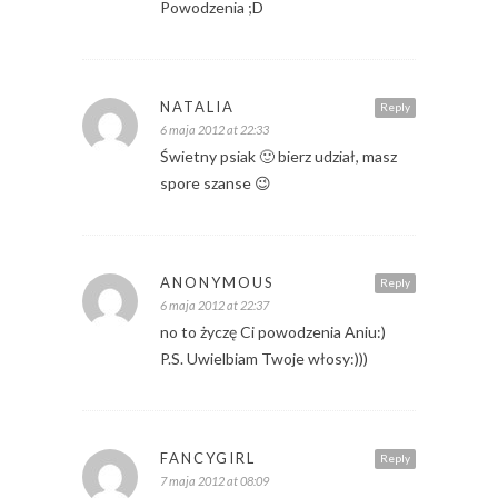
Powodzenia ;D
NATALIA
Reply
6 maja 2012 at 22:33
Świetny psiak 🙂 bierz udział, masz
spore szanse 😉
ANONYMOUS
Reply
6 maja 2012 at 22:37
no to życzę Ci powodzenia Aniu:)
P.S. Uwielbiam Twoje włosy:)))
FANCYGIRL
Reply
7 maja 2012 at 08:09