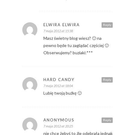
ELWIRA ELWIRA
Reply
7 maja 2012 at 15:38
Masz świetny blog wiesz? 🙂 na
pewno będe tu zaglądać częściej 🙂
Obserwujemy? buziaki:***
HARD CANDY
Reply
7 maja 2012 at 18:04
Lubię twoją buźkę 🙂
ANONYMOUS
Reply
7 maja 2012 at 20:25
nie chce żebyś to źle odebrała jednak