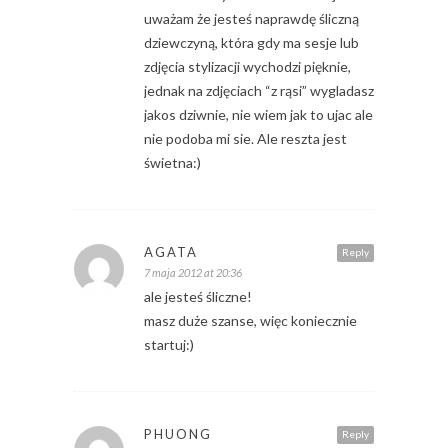
uważam że jesteś naprawdę śliczną
dziewczyną, która gdy ma sesje lub
zdjęcia stylizacji wychodzi pięknie,
jednak na zdjęciach “z rąsi” wygladasz
jakos dziwnie, nie wiem jak to ujac ale
nie podoba mi sie. Ale reszta jest
świetna:)
AGATA
Reply
7 maja 2012 at 20:36
ale jesteś śliczne!
masz duże szanse, więc koniecznie
startuj:)
PHUONG
Reply