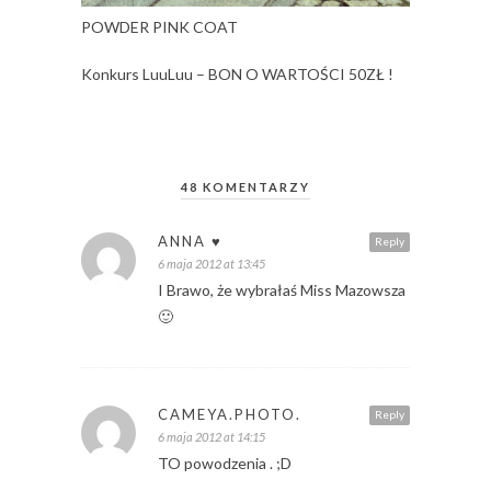
POWDER PINK COAT
Konkurs LuuLuu – BON O WARTOŚCI 50ZŁ !
48 KOMENTARZY
ANNA ♥
Reply
6 maja 2012 at 13:45
I Brawo, że wybrałaś Miss Mazowsza
🙂
CAMEYA.PHOTO.
Reply
6 maja 2012 at 14:15
TO powodzenia . ;D