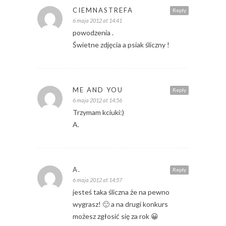
CIEMNASTREFA
Reply
6 maja 2012 at 14:41
powodzenia .
Świetne zdjęcia a psiak śliczny !
ME AND YOU
Reply
6 maja 2012 at 14:56
Trzymam kciuki:)
A.
A.
Reply
6 maja 2012 at 14:57
jesteś taka śliczna że na pewno
wygrasz! 🙂 a na drugi konkurs
możesz zgłosić się za rok 😀