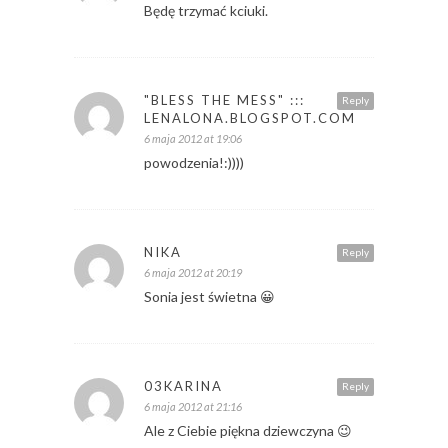
Będę trzymać kciuki.
"BLESS THE MESS" :::
Reply
LENALONA.BLOGSPOT.COM
6 maja 2012 at 19:06
powodzenia!:))))
NIKA
Reply
6 maja 2012 at 20:19
Sonia jest świetna 😀
03KARINA
Reply
6 maja 2012 at 21:16
Ale z Ciebie piękna dziewczyna 😉