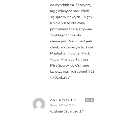
do wyschnięcia. Zazwyczaj
myję włosy na noc i kładę
się spać w mokrych – nigdy
ich nie suszę. Nie mam
problemów z cerą, używam
zwykłego toniku do
demakijażu. Natomiast jeśli
chodzi o kosmetyki to: fluid
Manhattan Powder Matt,
Puder Miss Sporty, Tusz
Miss Sporty lub Oriflame
(zawsze mam ich pełno) i róż
🙂 Dziękuję :*
ANONYMOUS
Reply
8 maja 2012 at 12:22
dziękuje Ci bardzo :):*