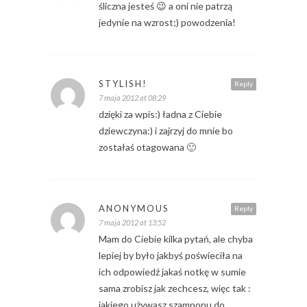
śliczna jesteś 😉 a oni nie patrzą
jedynie na wzrost;) powodzenia!
STYLISH!
Reply
7 maja 2012 at 08:29
dzięki za wpis:) ładna z Ciebie
dziewczyna:) i zajrzyj do mnie bo
zostałaś otagowana 🙂
ANONYMOUS
Reply
7 maja 2012 at 13:52
Mam do Ciebie kilka pytań, ale chyba
lepiej by było jakbyś poświeciła na
ich odpowiedź jakaś notkę w sumie
sama zrobisz jak zechcesz, więc tak :
jakiego używasz szamponu do