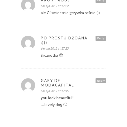
ANONYMOUS
Reply
6 maja 2012 at 17:22
ale Ci smiesznie grzywka rośnie :))
PO PROSTU DŻOANA
Reply
:)))
6 maja 2012 at 17:25
ślicznotka 🙂
GABY DE
Reply
MODACAPITAL
6 maja 2012 at 17:55
you look beautiful!
… lovely dog 🙂