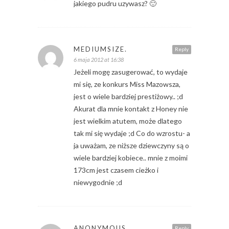
jakiego pudru uzywasz? 🙂
MEDIUMSIZE.
Reply
6 maja 2012 at 16:38
Jeżeli mogę zasugerować, to wydaje
mi się, ze konkurs Miss Mazowsza,
jest o wiele bardziej prestiżowy.. ;d
Akurat dla mnie kontakt z Honey nie
jest wielkim atutem, może dlatego
tak mi się wydaje ;d Co do wzrostu- a
ja uważam, ze niższe dziewczyny są o
wiele bardziej kobiece.. mnie z moimi
173cm jest czasem cieżko i
niewygodnie ;d
ANONYMOUS
Reply