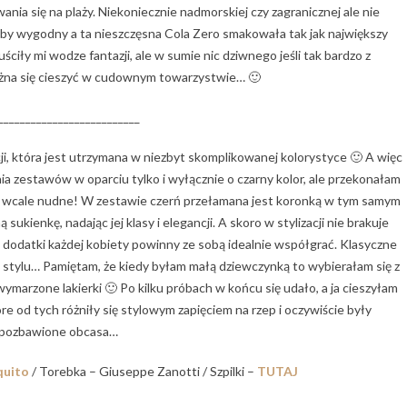
giwania się na plaży. Niekoniecznie nadmorskiej czy zagranicznej ale nie
yłby wygodny a ta nieszczęsna Cola Zero smakowała tak jak największy
iły mi wodze fantazji, ale w sumie nic dziwnego jeśli tak bardzo z
ożna się cieszyć w cudownym towarzystwie… 🙂
__________________________
acji, która jest utrzymana w niezbyt skomplikowanej kolorystyce 🙂 A więc
ia zestawów w oparciu tylko i wyłącznie o czarny kolor, ale przekonałam
yć wcale nudne! W zestawie czerń przełamana jest koronką w tym samym
ukienkę, nadając jej klasy i elegancji. A skoro w stylizacji nie brakuje
ne dodatki każdej kobiety powinny ze sobą idealnie współgrać. Klasyczne
 stylu… Pamiętam, że kiedy byłam małą dziewczynką to wybierałam się z
ymarzone lakierki 🙂 Po kilku próbach w końcu się udało, a ja cieszyłam
e od tych różniły się stylowym zapięciem na rzep i oczywiście były
pozbawione obcasa…
uito
/ Torebka – Giuseppe Zanotti / Szpilki –
TUTAJ