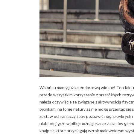
W końcu mamy już kalendarzową wiosnę! Ten fakt n
przede wszystkim korzystanie z przeróżnych rozr
należą oczywiście te związane z aktywnością fizycz
piknikami na łonie natury aż nie mogę przestać się
zestaw ochraniaczy żeby pozbawić nogi przykrych nie
ulubionej grze w piłkę nożną jeszcze z czasów gim
knajpek, które przyciągają wzrok malowniczym wys