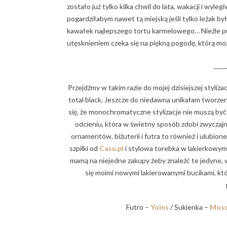
zostało już tylko kilka chwil do lata, wakacji i wyle
pogardziłabym nawet tą miejską jeśli tylko leżak b
kawałek najlepszego tortu karmelowego… Nieźle puśc
utęsknieniem czeka się na piękną pogodę, którą m
____
Przejdźmy w takim razie do mojej dzisiejszej styliz
total black. Jeszcze do niedawna unikałam tworzen
się, że monochromatyczne stylizacje nie muszą b
odcieniu, która w świetny sposób zdobi zwyczajną s
ornamentów, biżuterii i futra to również i ulubio
szpilki od
Casu.pl
i stylowa torebka w lakierkowym
mamą na niejedne zakupy żeby znaleźć te jedyne, w
się moimi nowymi lakierowanymi bucikami, któr
Futro –
Yoins
/ Sukienka –
Mosq