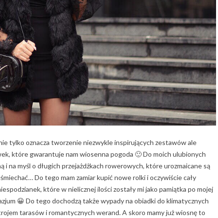
ie tylko oznacza tworzenie niezwykle inspirujących zestawów ale
ywek, które gwarantuje nam wiosenna pogoda 🙂 Do moich ulubionych
ną i na myśl o długich przejażdżkach rowerowych, które urozmaicane są
 uśmiechać… Do tego mam zamiar kupić nowe rolki i oczywiście cały
spodzianek, które w nielicznej ilości zostały mi jako pamiątka po mojej
nazjum 😀 Do tego dochodzą także wypady na obiadki do klimatycznych
trojem tarasów i romantycznych werand. A skoro mamy już wiosnę to