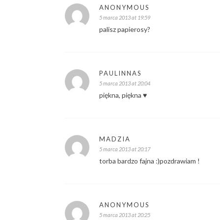
ANONYMOUS
5 marca 2013 at 19:59
palisz papierosy?
PAULINNAS
5 marca 2013 at 20:04
piękna, piękna ♥
MADZIA
5 marca 2013 at 20:17
torba bardzo fajna :)pozdrawiam !
ANONYMOUS
5 marca 2013 at 20:25