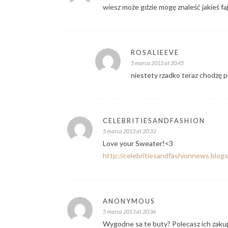
wiesz może gdzie mogę znaleść jakieś f
ROSALIEEVE
5 marca 2013 at 20:45
niestety rzadko teraz chodzę p
CELEBRITIESANDFASHION
5 marca 2013 at 20:33
Love your Sweater!<3
http://celebritiesandfashionnews.blog
ANONYMOUS
5 marca 2013 at 20:36
Wygodne sa te buty? Polecasz ich zaku