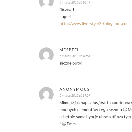
5 marca 2013 at 18:49
śliczna!!
super!
http://www.live-style20.blogspot.com
MESPEEL
5 marca 2013 at 18:54
śliczne buty!
ANONYMOUS
5 marca 2013 at 19:07
Mimo, iż jak napisałaś jest to codzienna 
modnych elementów tego sezonu 🙂 Mimo
i chętnie sama bym je ubrała :)Poza tym
! 🙂 Emm.