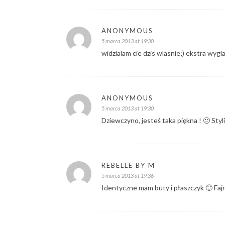
ANONYMOUS
5 marca 2013 at 19:30
widzialam cie dzis wlasnie;) ekstra wygl
ANONYMOUS
5 marca 2013 at 19:30
Dziewczyno, jesteś taka piękna ! 🙂 Styli
REBELLE BY M
5 marca 2013 at 19:36
Identyczne mam buty i płaszczyk 🙂 Fajna