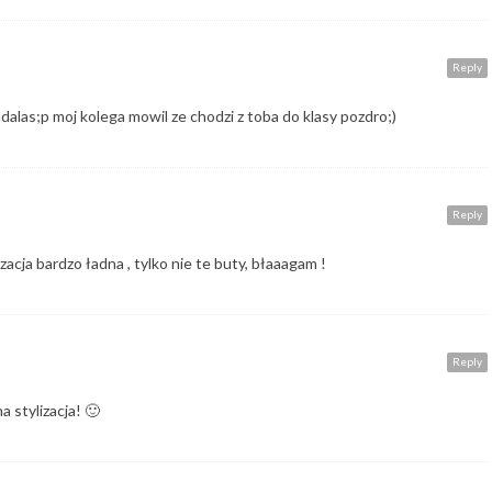
Reply
adalas;p moj kolega mowil ze chodzi z toba do klasy pozdro;)
Reply
zacja bardzo ładna , tylko nie te buty, błaaagam !
Reply
 stylizacja! 🙂