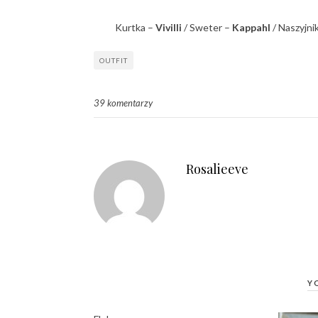
Kurtka –
Vivilli
/ Sweter –
Kappahl
/ Naszyjni
OUTFIT
39 komentarzy
Rosalieeve
Y