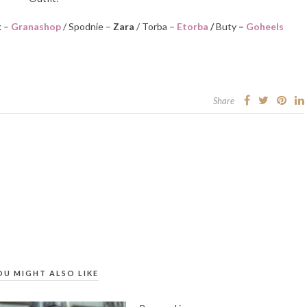
k –
Granashop
/ Spodnie –
Zara
/ Torba –
Etorba
/
Buty
–
Goheels
Share
OU MIGHT ALSO LIKE