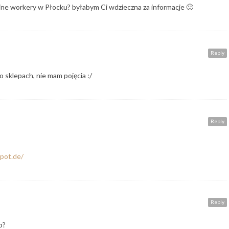
ajne workery w Płocku? byłabym Ci wdzieczna za informacje 🙂
Reply
o sklepach, nie mam pojęcia :/
Reply
spot.de/
Reply
p?