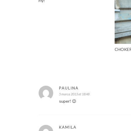
Fly!
CHOKER
PAULINA
5 marca 2013 at 18:48
super! 😉
KAMILA