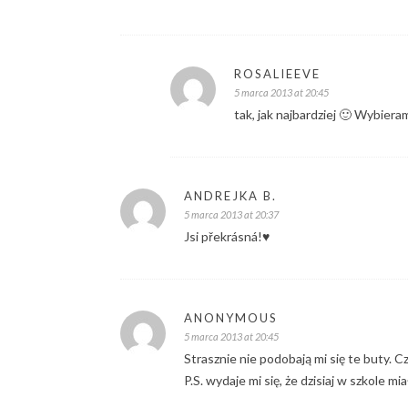
ROSALIEEVE
5 marca 2013 at 20:45
tak, jak najbardziej 🙂 Wybieram
ANDREJKA B.
5 marca 2013 at 20:37
Jsi překrásná!♥
ANONYMOUS
5 marca 2013 at 20:45
Strasznie nie podobają mi się te buty. 
P.S. wydaje mi się, że dzisiaj w szkole mi