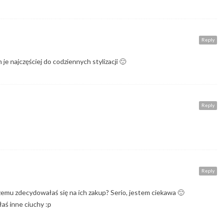
Reply
 je najczęściej do codziennych stylizacji 🙂
Reply
Reply
Czemu zdecydowałaś się na ich zakup? Serio, jestem ciekawa 🙂
ałaś inne ciuchy :p