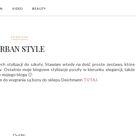
ON
VIDEO
BEAUTY
FASHION
RBAN STYLE
ch stylizacji do szkoły. Stawiam wtedy na dość proste zestawy, które
 Ostatnio moje blogowe stylizacje poszły w kierunku elegancji, także
ów mojego bloga 🙂
m do wygrania są bony do sklepu Deichmann
TUTAJ
.
Outfit: