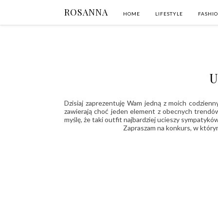
ROSANNA
HOME
LIFESTYLE
FASHI
U
Dzisiaj zaprezentuję Wam jedną z moich codzienny
zawierają choć jeden element z obecnych trendów.
myślę, że taki outfit najbardziej ucieszy sympatyk
Zapraszam na konkurs, w który