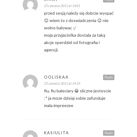
25 czerwca 2011 at 14:01
przed sesją należy się dobrze wyspać
😉 wiem to z doswiadczenia 😉 nie
wolno balowac ;/
moja przyjaciołka dostala za taką
akcje operdziel od fotografia i
agencji.
OOLISKAA
Reply
25 czerwca 2011 at 14:19
fiu, fiu baleciary 😀 sliczne jestescie
:* ja moze dzisiaj sobie zafunduje
mala impreezee
KASIULITA
Reply