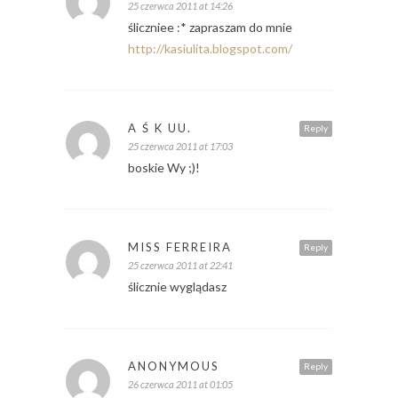
25 czerwca 2011 at 14:26
śliczniee :* zapraszam do mnie
http://kasiulita.blogspot.com/
A Ś K UU.
Reply
25 czerwca 2011 at 17:03
boskie Wy ;)!
MISS FERREIRA
Reply
25 czerwca 2011 at 22:41
ślicznie wyglądasz
ANONYMOUS
Reply
26 czerwca 2011 at 01:05