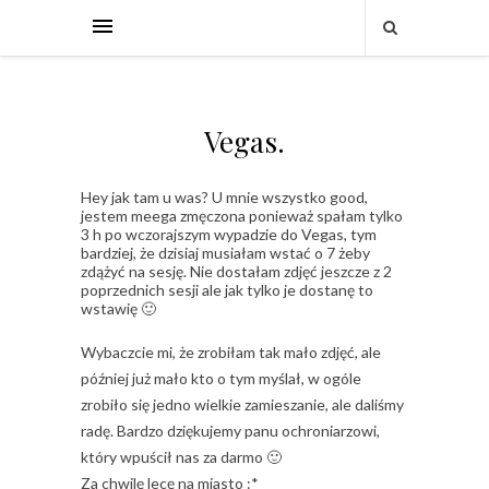
Vegas.
Hey jak tam u was? U mnie wszystko good,
jestem meega zmęczona ponieważ spałam tylko
3 h po wczorajszym wypadzie do Vegas, tym
bardziej, że dzisiaj musiałam wstać o 7 żeby
zdążyć na sesję. Nie dostałam zdjęć jeszcze z 2
poprzednich sesji ale jak tylko je dostanę to
wstawię 🙂
Wybaczcie mi, że zrobiłam tak mało zdjęć, ale
później już mało kto o tym myślał, w ogóle
zrobiło się jedno wielkie zamieszanie, ale daliśmy
radę. Bardzo dziękujemy panu ochroniarzowi,
który wpuścił nas za darmo 🙂
Za chwilę lecę na miasto :*