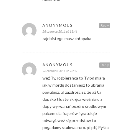
ANONYMOUS
Reply
26 czerwca 2011 at 11:46
zajebistego masz chłopaka
ANONYMOUS
Reply
26 czerwca 2011 at 23:32
weź Ty, rozbierańca to Ty bd miała
jak w mordę dostaniesz to ubrania
pogubisz. ;d zazdrościsz, że aż Ci
dupsko tłuste skręca wieśniaro z
dupy wyrwana? pozdro środkowym
palcem dla frajerów i gratuluje
odwagi. weź się przedstaw to
pogadamy stalowa ruro. ;d pff, Pyśka