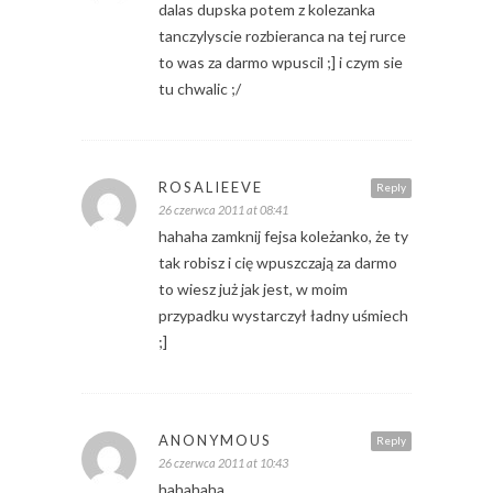
dalas dupska potem z kolezanka
tanczylyscie rozbieranca na tej rurce
to was za darmo wpuscil ;] i czym sie
tu chwalic ;/
ROSALIEEVE
Reply
26 czerwca 2011 at 08:41
hahaha zamknij fejsa koleżanko, że ty
tak robisz i cię wpuszczają za darmo
to wiesz już jak jest, w moim
przypadku wystarczył ładny uśmiech
;]
ANONYMOUS
Reply
26 czerwca 2011 at 10:43
hahahaha