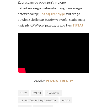
Zapraszam do obejrzenia mojego
debiutanckiego materiału przygotowanego
przez redakcję
PoznajTrendy.pl
, z którego
dowiesz
się ile par butów w swojej szafie mają
gwiazdy 🙂 Więcej przeczytasz o tym
TUTAJ
Źródło:
POZNAJTRENDY
BUTY
EVENT
GWIAZDY
ILE BUTÓW MAJĄ GWIAZDY
MODA