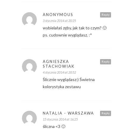
ANONYMOUS
Reply
3 stycznia 2014 at 20:25
wybielałaś zęby, jak tak to czym? 🙂
ps. cudownie wyglądasz. :*
AGNIESZKA
Reply
STACHOWIAK
4 stycznia 2014 at 20:52
Ślicznie wyglądasz:) Świetna
kolorystyka zestawu
NATALIA - WARSZAWA
Reply
15 stycznia 2014 at 16:25
śliczna <3 🙂