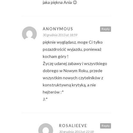
jaka piękna Ania 😉
ANONYMOUS
Reply
30 grudnia 2013 at 18:59
pięknie wyglądasz, moge Ci tylko
pozazdrościć wyjazdu, ponieważ
kocham góry !
Życzę udanej zabawy i wszystkiego
dobrego w Nowym Roku, przede
wszystkim nowych czytelników z
konstruktywną krytyką, a nie
hejterów :*
J:*
ROSALIEEVE
Reply
30 grudnia 2013 at 22:18