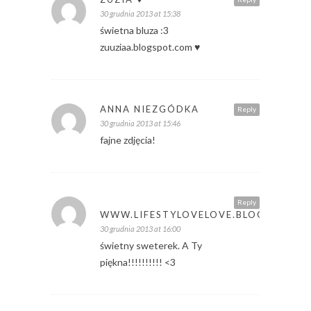
30 grudnia 2013 at 15:38
świetna bluza :3
zuuziaa.blogspot.com ♥
ANNA NIEZGÓDKA
Reply
30 grudnia 2013 at 15:46
fajne zdjęcia!
Reply
WWW.LIFESTYLOVELOVE.BLOGSPOT.C
30 grudnia 2013 at 16:00
świetny sweterek. A Ty
piękna!!!!!!!!!! <3