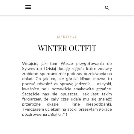
LIFESTYLE
WINTER OUTFIT
Witajcie, jak tam Wasze przygotowania do
Sylwestra? Dzisiaj dodaję zdjęcia, które zostały
zrobione spontanicznie podczas oczekiwania na
obiad. Co jak co, ale górski klimat można tu
poczuć również za sprawą jedzenia – oscypki,
kwaśnice no i oczywiście smakowite grzańce.
Szczęście nas nie opuszcza, Irek jest takim
farciarzem, że cały czas udaje mu się znaleźć
przeróżne okazje i inne niespodzianki.
Tymczasem uciekam na stok i przesyłam gorące
pozdrowienia z Białki :* !