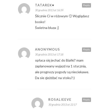
TATAREK♥
Reply
30 grudnia 2013 at 16:39
Ślicznie Ci w różowym 🙂 Wyglądasz
bosko!
Świetna bluza ;]
ANONYMOUS
Reply
30 grudnia 2013 at 17:18
opłaca się jechać do Białki? mam
zaplanowany wyjazd na 1 stycznia,
ale prognozy pogody są nieciekawe.
Da sie zjeżdżać na stoku?:)
ROSALIEEVE
Reply
30 grudnia 2013 at 22:17