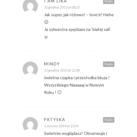
I AM LIKA
Reply
31 grudnia 2013 at 08:23
Jak super, jak różowo! – love ir! Hehe
😉
Ja sylwestra spędzam na ‘białej sali’
:p
MINDY
Reply
31 grudnia 2013 at 12:38
świetna czapka i przesłodka bluza !
Wszystkiego Naaaaaj w Nowym
Roku ! 🙂
PATYSKA
Reply
1 stycznia 2014 at 13:24
Swietnie wyglądasz! Obserwuje i