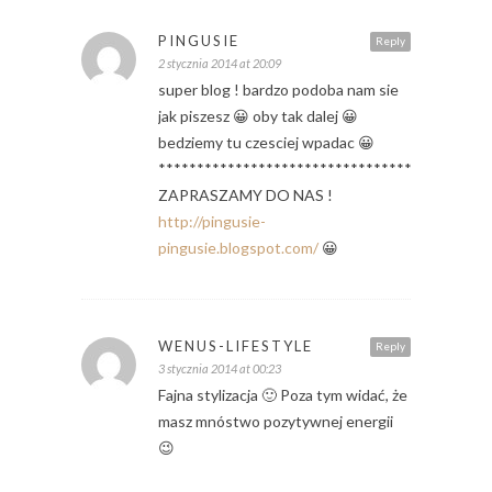
PINGUSIE
Reply
2 stycznia 2014 at 20:09
super blog ! bardzo podoba nam sie
jak piszesz 😀 oby tak dalej 😀
bedziemy tu czesciej wpadac 😀
*******************************************
ZAPRASZAMY DO NAS !
http://pingusie-
pingusie.blogspot.com/
😀
WENUS-LIFESTYLE
Reply
3 stycznia 2014 at 00:23
Fajna stylizacja 🙂 Poza tym widać, że
masz mnóstwo pozytywnej energii
😉