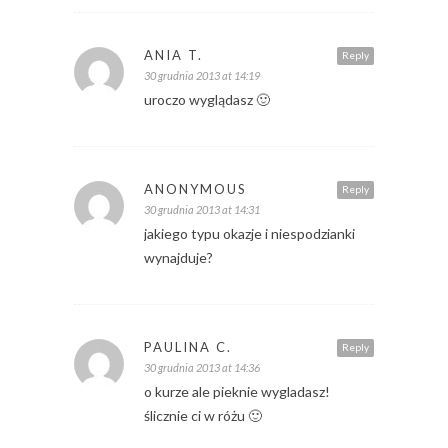
ANIA T.
Reply
30 grudnia 2013 at 14:19
uroczo wyglądasz 🙂
ANONYMOUS
Reply
30 grudnia 2013 at 14:31
jakiego typu okazje i niespodzianki
wynajduje?
PAULINA C.
Reply
30 grudnia 2013 at 14:36
o kurze ale pieknie wygladasz!
ślicznie ci w różu 🙂