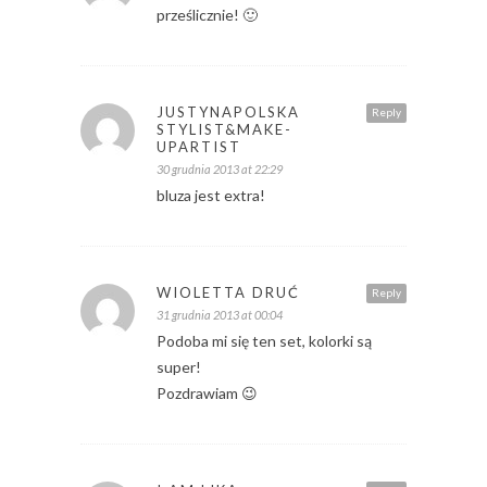
prześlicznie! 🙂
JUSTYNAPOLSKA
Reply
STYLIST&MAKE-
UPARTIST
30 grudnia 2013 at 22:29
bluza jest extra!
WIOLETTA DRUĆ
Reply
31 grudnia 2013 at 00:04
Podoba mi się ten set, kolorki są
super!
Pozdrawiam 😉