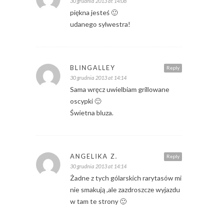
30 grudnia 2013 at 14:08
piękna jesteś 🙂
udanego sylwestra!
BLINGALLEY
Reply
30 grudnia 2013 at 14:14
Sama wręcz uwielbiam grillowane
oscypki 🙂
Świetna bluza.
ANGELIKA Z.
Reply
30 grudnia 2013 at 14:14
Żadne z tych gólarskich rarytasów mi
nie smakują ,ale zazdroszcze wyjazdu
w tam te strony 🙂