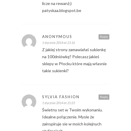
licze na rewanż;)
patyskaa.blogspot.be
ANONYMOUS
Reply
1 stycznia 2014 at 21:16
Z jakiej strony zamawiałaś sukienkę
na 100dniówkę? Polecasz jakieś
sklepy w Płocku które mają własnie
takie sukienki?
SYLVIA FASHION
Reply
1 stycznia 2014 at 21:23
Świetny set w Twoim wykonaniu.
Idealne połączenie. Mysle że
zainspiruje sie w moich kolejnych
stylizacjach.