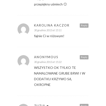
przepiękny uśmiech 🙂
KAROLINA KACZOR
Reply
30 grudnia 2013 at 15:11
fajnie Ci w różowym!
ANONYMOUS
Reply
30 grudnia 2013 at 15:22
WSZYSTKO OK TYLKO TE
NAMALOWANE GRUBE BRWI I W
DODATKU KRZYWO SĄ
OKROPNE
ZUZIA ♥
Reply