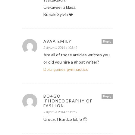
Ciekawie i z klasą.
Buziaki Sylvia ❤️
AVAA EMILY
Reply
2 stycznia 2014 at 05:49
Are all of those articles written you
or did you hire a ghost writer?
Dora games gymnastics
BO4GO
Reply
IPHONEOGRAPHY OF
FASHION
2 stycznia 2014 at 12:52
Uroczo! Bardzo lubie 🙂