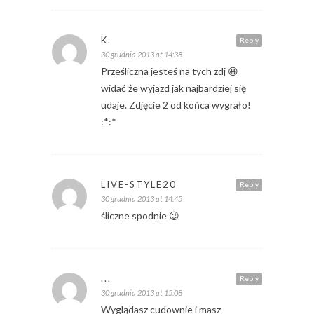
K.
Reply
30 grudnia 2013 at 14:38
Prześliczna jesteś na tych zdj 😀
widać że wyjazd jak najbardziej się
udaje. Zdjęcie 2 od końca wygrało!
:*:*
LIVE-STYLE20
Reply
30 grudnia 2013 at 14:45
śliczne spodnie 😉
...
Reply
30 grudnia 2013 at 15:08
Wyglądasz cudownie i masz