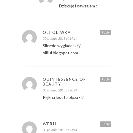
Dziękuję i nawzajem :*
OLI OLIWKA
Reply
30 grudnia 2013 at 19:14
Slicznie wygladasz 🙂
oliilui.blogspot.com
QUINTESSENCE OF
Reply
BEAUTY
30 grudnia 2013 at 20:24
Piękna jest ta bluza <3
WERII
Reply
30 grudnia 2013 at 21:14