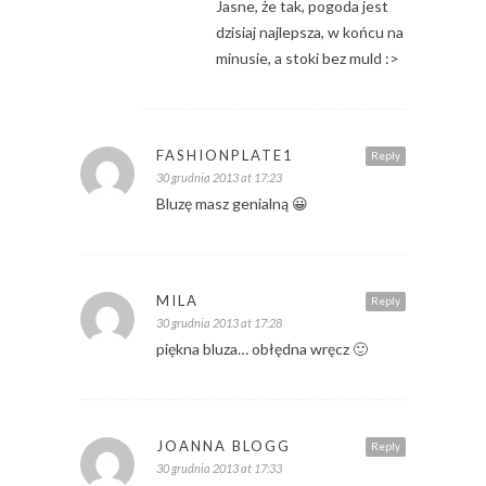
Jasne, że tak, pogoda jest
dzisiaj najlepsza, w końcu na
minusie, a stoki bez muld :>
FASHIONPLATE1
Reply
30 grudnia 2013 at 17:23
Bluzę masz genialną 😀
MILA
Reply
30 grudnia 2013 at 17:28
piękna bluza… obłędna wręcz 🙂
JOANNA BLOGG
Reply
30 grudnia 2013 at 17:33