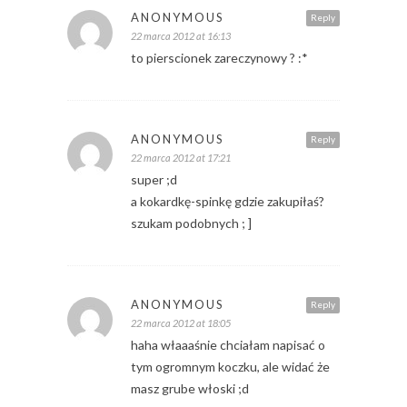
ANONYMOUS
Reply
22 marca 2012 at 16:13
to pierscionek zareczynowy ? :*
ANONYMOUS
Reply
22 marca 2012 at 17:21
super ;d
a kokardkę-spinkę gdzie zakupiłaś?
szukam podobnych ; ]
ANONYMOUS
Reply
22 marca 2012 at 18:05
haha właaaśnie chciałam napisać o
tym ogromnym koczku, ale widać że
masz grube włoski ;d