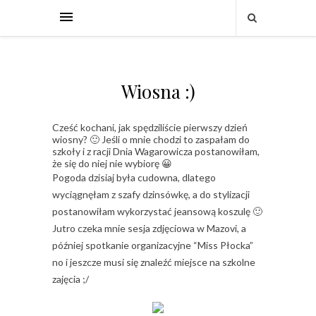
Wiosna :)
Cześć kochani, jak spędziliście pierwszy dzień
wiosny? 🙂 Jeśli o mnie chodzi to zaspałam do
szkoły i z racji Dnia Wagarowicza postanowiłam,
że się do niej nie wybiorę 😀
Pogoda dzisiaj była cudowna, dlatego
wyciągnęłam z szafy dzinsówkę, a do stylizacji
postanowiłam wykorzystać jeansową koszulę 🙂
Jutro czeka mnie sesja zdjęciowa w Mazovi, a
później spotkanie organizacyjne “Miss Płocka”
no i jeszcze musi się znaleźć miejsce na szkolne
zajęcia ;/