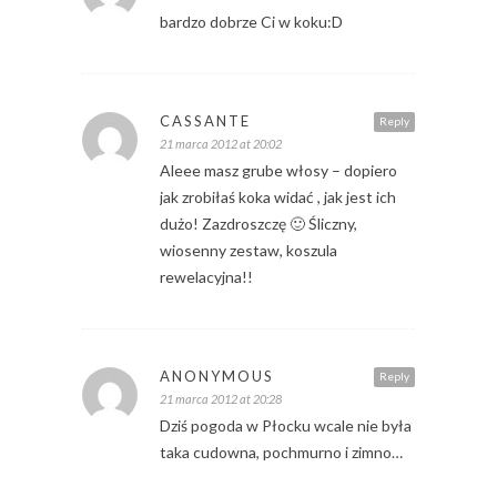
bardzo dobrze Ci w koku:D
CASSANTE
Reply
21 marca 2012 at 20:02
Aleee masz grube włosy – dopiero
jak zrobiłaś koka widać , jak jest ich
dużo! Zazdroszczę 🙂 Śliczny,
wiosenny zestaw, koszula
rewelacyjna!!
ANONYMOUS
Reply
21 marca 2012 at 20:28
Dziś pogoda w Płocku wcale nie była
taka cudowna, pochmurno i zimno…