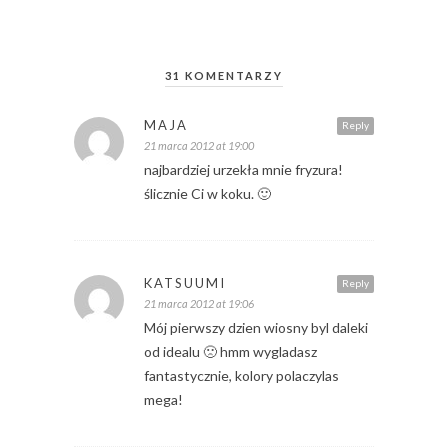
31 KOMENTARZY
MAJA
Reply
21 marca 2012 at 19:00
najbardziej urzekła mnie fryzura!
ślicznie Ci w koku. 🙂
KATSUUMI
Reply
21 marca 2012 at 19:06
Mój pierwszy dzien wiosny byl daleki
od idealu 🙁 hmm wygladasz
fantastycznie, kolory polaczylas
mega!