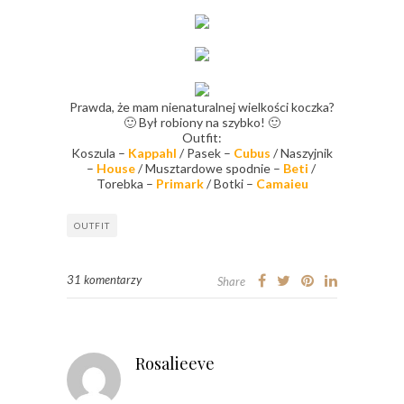
Prawda, że mam nienaturalnej wielkości koczka?
🙂 Był robiony na szybko! 🙂
Outfit:
Koszula –
Kappahl
/ Pasek –
Cubus
/ Naszyjnik
–
House
/ Musztardowe spodnie –
Beti
/
Torebka –
Primark
/ Botki –
Camaieu
OUTFIT
31 komentarzy
Share
Rosalieeve