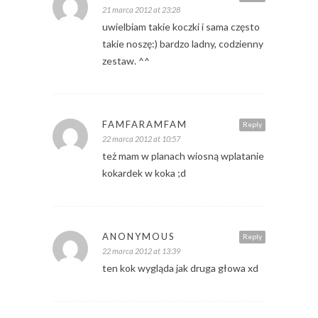
21 marca 2012 at 23:28
uwielbiam takie koczki i sama często
takie noszę:) bardzo ladny, codzienny
zestaw. ^^
FAMFARAMFAM
Reply
22 marca 2012 at 10:57
też mam w planach wiosną wplatanie
kokardek w koka ;d
ANONYMOUS
Reply
22 marca 2012 at 13:39
ten kok wygląda jak druga głowa xd