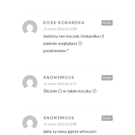
ROXX-KOKARDKA
Reply
21 marca 2012 at 21:08
świetny ten koczek i kokardka<3
pieknie wyglądasz 🙂
pozdrawiam:*
ANONYMOUS
Reply
21 marca 2012 at 21:57
Ślicznie Ci w takim koczku 🙂
ANONYMOUS
Reply
21 marca 2012 at 22:08
jakie ty masz gęste włosyyy!