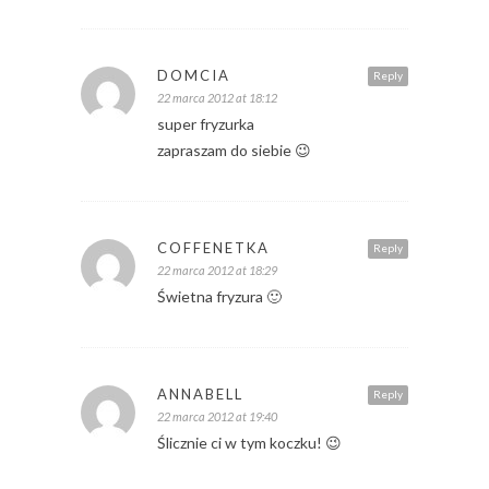
DOMCIA
Reply
22 marca 2012 at 18:12
super fryzurka
zapraszam do siebie 😉
COFFENETKA
Reply
22 marca 2012 at 18:29
Świetna fryzura 🙂
ANNABELL
Reply
22 marca 2012 at 19:40
Ślicznie ci w tym koczku! 😉