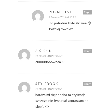
ROSALIEEVE
Reply
21 marca 2012 at 21:22
Do południa było ślicznie 🙂
Później również.
A Ś K UU.
Reply
21 marca 2012 at 20:30
cuuuudooownaa <3
STYLEBOOK
Reply
21 marca 2012 at 21:04
bardzo mi się podoba ta stylizacja!
szczególnie fryzurka! zapraszam do
siebie 🙂