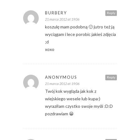
BURBERY
Reply
21 marca 2012 at 19:06
koszulę mam podobną 🙂 jutro też ją
wyciągam i lece porobic jakieś zdjęcia
;d
xoxo
ANONYMOUS
Reply
21 marca 2012 at 19:06
Twój kok wygląda jak kok z
wiejskiego wesele lub kupa:)
wyraziłam czystko swoje myśli :D:D
pozdrawiam 😀