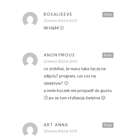
ROSALIEEVE
Reply
22 marca 2012 at 21:13
W H&M 🙂
ANONYMOUS
Reply
22 marca 2012 at 22:43
co zrobiłaś, że masz taka tęczę na
zdjęciu? program, czy cos na
obiektyw? 🙂
a mnie koczek nie przypadł do gustu
🙂 po za tym stylizacja świętna 😉
ART ANNA
Reply
23 marca 2012 at 19:55