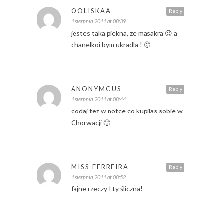
OOLISKAA
Reply
1 sierpnia 2011 at 08:39
jestes taka piekna, ze masakra 😉 a
chanelkoi bym ukradla ! 🙂
ANONYMOUS
Reply
1 sierpnia 2011 at 08:44
dodaj tez w notce co kupilas sobie w
Chorwacji 🙂
MISS FERREIRA
Reply
1 sierpnia 2011 at 08:52
fajne rzeczy I ty śliczna!