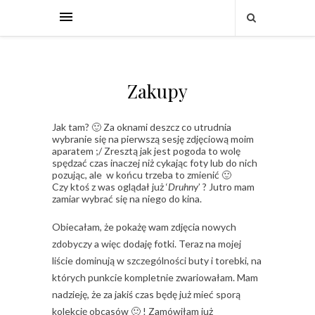
Zakupy
Jak tam? 🙂 Za oknami deszcz co utrudnia
wybranie się na pierwszą sesję zdjęciową moim
aparatem ;/ Zresztą jak jest pogoda to wolę
spędzać czas inaczej niż cykając foty lub do nich
pozując, ale w końcu trzeba to zmienić 🙂
Czy ktoś z was oglądał już ‘
Druhn
y’ ? Jutro mam
zamiar wybrać się na niego do kina.
Obiecałam, że pokażę wam zdjęcia nowych
zdobyczy a więc dodaję fotki. Teraz na mojej
liście dominują w szczególności buty i torebki, na
których punkcie kompletnie zwariowałam. Mam
nadzieję, że za jakiś czas będę już mieć sporą
kolekcję obcasów 🙂 ! Zamówiłam już