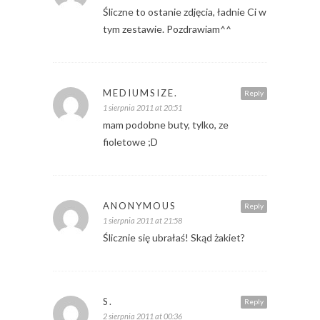
Śliczne to ostanie zdjęcia, ładnie Ci w
tym zestawie. Pozdrawiam^^
MEDIUMSIZE.
Reply
1 sierpnia 2011 at 20:51
mam podobne buty, tylko, ze
fioletowe ;D
ANONYMOUS
Reply
1 sierpnia 2011 at 21:58
Ślicznie się ubrałaś! Skąd żakiet?
S.
Reply
2 sierpnia 2011 at 00:36