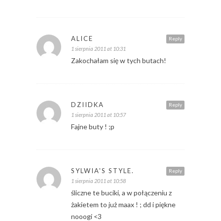
ALICE
Reply
1 sierpnia 2011 at 10:31
Zakochałam się w tych butach!
DZIIDKA
Reply
1 sierpnia 2011 at 10:57
Fajne buty ! ;p
SYLWIA'S STYLE.
Reply
1 sierpnia 2011 at 10:58
śliczne te buciki, a w połączeniu z
żakietem to już maax ! ; dd i piękne
nooogi <3