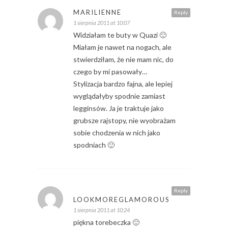
MARILIENNE
Reply
1 sierpnia 2011 at 10:07
Widziałam te buty w Quazi 🙂
Miałam je nawet na nogach, ale
stwierdziłam, że nie mam nic, do
czego by mi pasowały…
Stylizacja bardzo fajna, ale lepiej
wyglądałyby spodnie zamiast
legginsów. Ja je traktuje jako
grubsze rajstopy, nie wyobrażam
sobie chodzenia w nich jako
spodniach 🙂
Reply
LOOKMOREGLAMOROUS
1 sierpnia 2011 at 10:24
piękna torebeczka 🙂