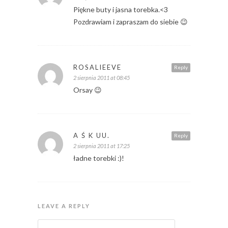
Piękne buty i jasna torebka.<3
Pozdrawiam i zapraszam do siebie 😉
ROSALIEEVE
Reply
2 sierpnia 2011 at 08:45
Orsay 😉
A Ś K UU.
Reply
2 sierpnia 2011 at 17:25
ładne torebki :)!
LEAVE A REPLY