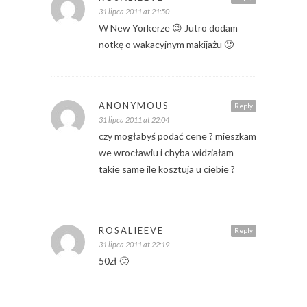
31 lipca 2011 at 21:50
W New Yorkerze 😉 Jutro dodam
notkę o wakacyjnym makijażu 🙂
ANONYMOUS
Reply
31 lipca 2011 at 22:04
czy mogłabyś podać cene ? mieszkam
we wrocławiu i chyba widziałam
takie same ile kosztuja u ciebie ?
ROSALIEEVE
Reply
31 lipca 2011 at 22:19
50zł 🙂