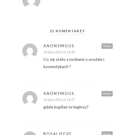
21 KOMENTARZY
ANONYMOUS
Reply
31 lipca 2011 at 21:28
Co się stało z notkami o urodzie i
kosmetykach ?
ANONYMOUS
Reply
31 lipca 2011 at 21:37
gdzie kupiłaś te leginsy?
ROSALIEEVE
Reply