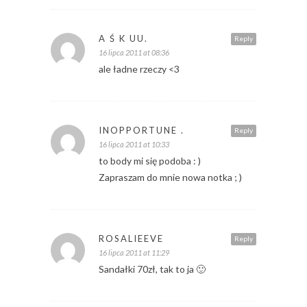
A Ś K UU.
Reply
16 lipca 2011 at 08:36
ale ładne rzeczy <3
INOPPORTUNE .
Reply
16 lipca 2011 at 10:33
to body mi się podoba : )
Zapraszam do mnie nowa notka ; )
ROSALIEEVE
Reply
16 lipca 2011 at 11:29
Sandałki 70zł, tak to ja 🙂