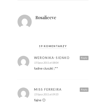
Rosalieeve
19 KOMENTARZY
WERONIKA-SIEŃKO
Reply
15 lipca 2011 at 08:04
ładne ciuszki ;**
MISS FERREIRA
Reply
15 lipca 2011 at 09:35
fajne 🙂