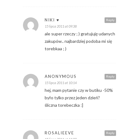
NIKI ♥
Reply
15 lipca 2011 at 09:38
ale super rzeczy ; ) gratujuję udanych
zakupów.. najbardziej podoba mi się
torebkaa ; )
ANONYMOUS
Reply
15 lipca 2011 at 10:14
hej, mam pytanie czy w butiku -50%
było tylko przez jeden dzień?
śliczna torebeczka :]
ROSALIEEVE
Reply