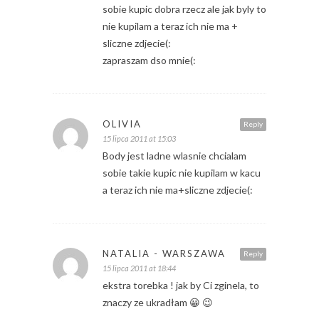
sobie kupic dobra rzecz ale jak byly to
nie kupilam a teraz ich nie ma +
sliczne zdjecie(:
zapraszam dso mnie(:
OLIVIA
Reply
15 lipca 2011 at 15:03
Body jest ladne wlasnie chcialam
sobie takie kupic nie kupilam w kacu
a teraz ich nie ma+sliczne zdjecie(:
NATALIA - WARSZAWA
Reply
15 lipca 2011 at 18:44
ekstra torebka ! jak by Ci zginela, to
znaczy ze ukradłam 😀 😉