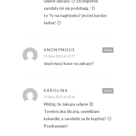
udane zakupy. 🙂 szczególnie
sandały mi się podobają. : D
to Ty na nagłówku? jesteś bardzo
ładna! 🙂
ANONYMOUS
Reply
15 lipca 2011 at 22:57
skad masz kase na zakupy?
KAROLINA
Reply
15 lipca 2011 at 23:16
Widzę, że zakupy udane 😉
Torebeczka śliczna, uwielbiam
kokardki, a sandałki za ile kupiłaś? 🙂
Pozdrawiam!