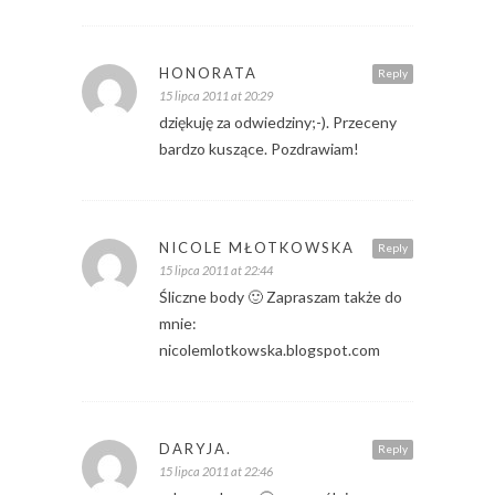
HONORATA
Reply
15 lipca 2011 at 20:29
dziękuję za odwiedziny;-). Przeceny
bardzo kuszące. Pozdrawiam!
NICOLE MŁOTKOWSKA
Reply
15 lipca 2011 at 22:44
Śliczne body 🙂 Zapraszam także do
mnie:
nicolemlotkowska.blogspot.com
DARYJA.
Reply
15 lipca 2011 at 22:46