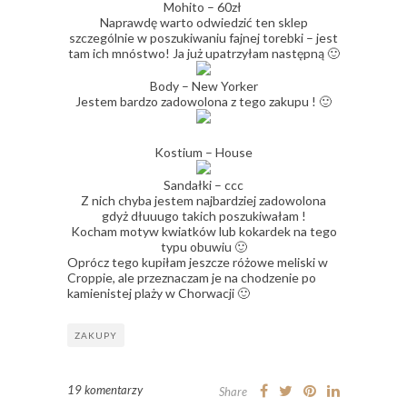
Mohito – 60zł
Naprawdę warto odwiedzić ten sklep
szczególnie w poszukiwaniu fajnej torebki – jest
tam ich mnóstwo! Ja już upatrzyłam następną 🙂
Body – New Yorker
Jestem bardzo zadowolona z tego zakupu ! 🙂
Kostium – House
Sandałki – ccc
Z nich chyba jestem najbardziej zadowolona
gdyż dłuuugo takich poszukiwałam !
Kocham motyw kwiatków lub kokardek na tego
typu obuwiu 🙂
Oprócz tego kupiłam jeszcze różowe meliski w
Croppie, ale przeznaczam je na chodzenie po
kamienistej plaży w Chorwacji 🙂
ZAKUPY
19 komentarzy
Share