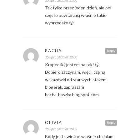
15 lipca 2011 at 11:00
Tak tylko przez jeden dzień, ale oni
często powtarzają właśnie takie
wyprzedaże 🙂
BACHA
Reply
15 lipca 2011 at 12:00
Kropeczki, jestem na tak! 🙂
Dopiero zaczynam, więc liczę na
wskazówki od starszych stażem
blogerek, zapraszam
bacha-baszka.blogspot.com
OLIVIA
Reply
15 lipca 2011 at 15:02
Body jest swietne wlasnie chcialam