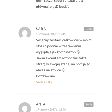
hmm raczej spodnie tutaj grają
główna rolę ;D boskie
SARA
Reply
17 czerwca 2017 at 19:45
Świetny zestaw, całkowicie w moim
stylu. Spodnie w zestawieniu
wyglądają jak kombinezon 🙂
Takim akcentem rozpocznę żółtą
strefę w swojej szafie, no pomijając
obcas na szpilce 😉
Pozdrawiam
Sara’s City
ANIA
Reply
17 czerwca 2017 at 22:50