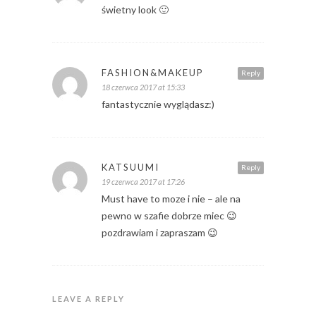
świetny look 🙂
FASHION&MAKEUP
Reply
18 czerwca 2017 at 15:33
fantastycznie wyglądasz:)
KATSUUMI
Reply
19 czerwca 2017 at 17:26
Must have to moze i nie – ale na
pewno w szafie dobrze miec 😉
pozdrawiam i zapraszam 😉
LEAVE A REPLY