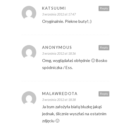
KATSUUMI
Reply
3 września 2012 at 17:47
Oryginalnie. Piekne buty!; )
ANONYMOUS
Reply
3 września 2012 at 18:36
Omg, wyglądałaś obłędnie 🙂 Bosko
spódniczka / Ess.
MALAWREDOTA
Reply
3 września 2012 at 18:38
Ja bym założyła białą bluzkę jakąś
jednak, ślicznie wyszłaś na ostatnim
zdjęciu 🙂