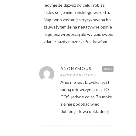
jedynie że dążysz do celu i robisz
jakieś sesje mimo niskiego wzrostu.
Napewno zostanę skrytykowana bo
zauważyłam że na negatywne opinie
regujesz wrogością ale wyrazić swoje
zdanie każdy może 🙂 Pozdrawiam
ANONYMOUS
Reply
4 września 2012 at 13:19
Anie nie jest brzydka.. jest
ładną dziewczyną i ma TO
COŚ, jedyne co to Tb może
się nie podobać wiec
dobieraj słowa dokładniej.