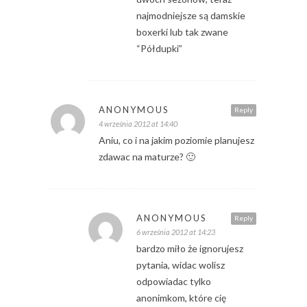
najmodniejsze są damskie
boxerki lub tak zwane
“Półdupki”
ANONYMOUS
Reply
4 września 2012 at 14:40
Aniu, co i na jakim poziomie planujesz
zdawac na maturze? 🙂
ANONYMOUS
Reply
6 września 2012 at 14:23
bardzo miło że ignorujesz
pytania, widac wolisz
odpowiadac tylko
anonimkom, które cię