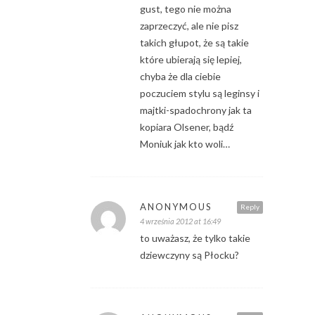
gust, tego nie można
zaprzeczyć, ale nie pisz
takich głupot, że są takie
które ubierają się lepiej,
chyba że dla ciebie
poczuciem stylu są leginsy i
majtki-spadochrony jak ta
kopiara Olsener, bądź
Moniuk jak kto woli…
ANONYMOUS
Reply
4 września 2012 at 16:49
to uważasz, że tylko takie
dziewczyny są Płocku?