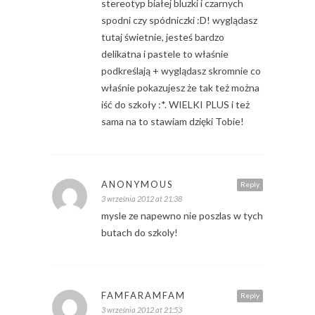
stereotyp białej bluzki i czarnych
spodni czy spódniczki :D! wyglądasz
tutaj świetnie, jesteś bardzo
delikatna i pastele to właśnie
podkreślają + wyglądasz skromnie co
właśnie pokazujesz że tak też można
iść do szkoły :*. WIELKI PLUS i też
sama na to stawiam dzięki Tobie!
ANONYMOUS
Reply
3 września 2012 at 21:38
mysle ze napewno nie poszlas w tych
butach do szkoly!
FAMFARAMFAM
Reply
3 września 2012 at 21:53