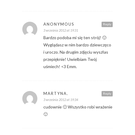
ANONYMOUS
Reply
3 września 2012 at 19:31
Bardzo podoba mi się ten strój! 🙂
Wyglądasz w nim bardzo dziewczęco
i uroczo. Na drugim zdjęciu wyszłas
przepięknie! Uwielbiam Twój
uśmiech! <3 Emm.
MARTYNA.
Reply
3 września 2012 at 19:34
cudownie 🙂 Wszystko robi wrażenie
🙂