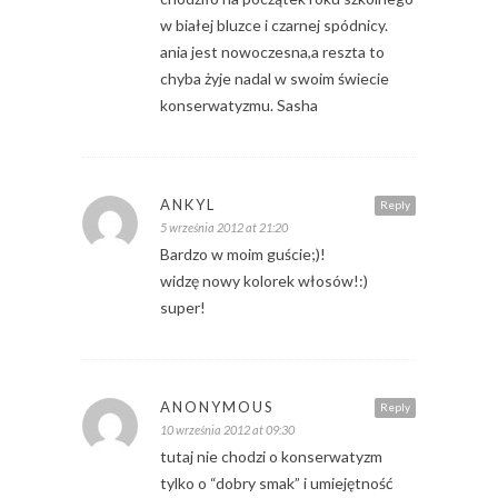
w białej bluzce i czarnej spódnicy.
ania jest nowoczesna,a reszta to
chyba żyje nadal w swoim świecie
konserwatyzmu. Sasha
ANKYL
Reply
5 września 2012 at 21:20
Bardzo w moim guście;)!
widzę nowy kolorek włosów!:)
super!
ANONYMOUS
Reply
10 września 2012 at 09:30
tutaj nie chodzi o konserwatyzm
tylko o “dobry smak” i umiejętność