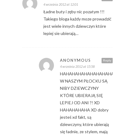
4 września 2012 at 12:01
Ładne buty i zęby nic pozatym !!!
Takiego bloga każdy moze prowadzić
jest wiele innych dziewczyn które
lepiej sie ubierają…
ANONYMOUS
Reply
4 września 2012 at 15:58
HAHAHAHAHAHAHAHAHAHAHHAA
W NASZYM PŁOCKU SĄ
NIBY DZIEWCZYNY
KTÓRE UBIERAJĄ SIĘ
LEPIEJ OD ANI ?! XD
HAHAHAHAHA XD dobry
jesteś xd fakt, są
dziewczyny, które ubierają
się ładnie, ze stylem, mają