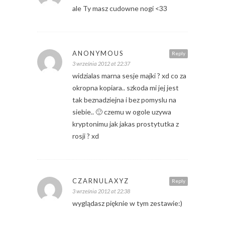
ale Ty masz cudowne nogi <33
ANONYMOUS
Reply
3 września 2012 at 22:37
widzialas marna sesje majki ? xd co za
okropna kopiara.. szkoda mi jej jest
tak beznadziejna i bez pomyslu na
siebie.. 🙂 czemu w ogole uzywa
kryptonimu jak jakas prostytutka z
rosji ? xd
CZARNULAXYZ
Reply
3 września 2012 at 22:38
wyglądasz pięknie w tym zestawie:)