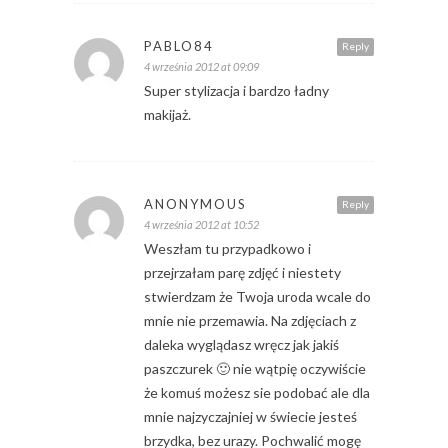
PABLO84
Reply
4 września 2012 at 09:09
Super stylizacja i bardzo ładny
makijaż.
ANONYMOUS
Reply
4 września 2012 at 10:52
Weszłam tu przypadkowo i
przejrzałam parę zdjęć i niestety
stwierdzam że Twoja uroda wcale do
mnie nie przemawia. Na zdjęciach z
daleka wyglądasz wręcz jak jakiś
paszczurek 🙂 nie wątpię oczywiście
że komuś możesz sie podobać ale dla
mnie najzyczajniej w świecie jesteś
brzydka, bez urazy. Pochwalić mogę