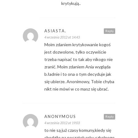
krytykują..
ASIASTA.
Reply
4 września 2012 at 14:43
Moim zdaniem krytykowanie kogoś
jest dozwolone, tylko oczywiście
trzeba napisać to tak aby nikogo nie
zranić. Moim zdaniem Ania wygląda
b.ładnie i to ona o tym decyduje jak
się ubierze. Anonimowy, Tobie chyba
nikt nie mówi w co masz się ubrać.
ANONYMOUS
Reply
4 września 2012 at 19:03
to nie są już czasy komuny,kiedy się
chodziło na początek roku szkolnego