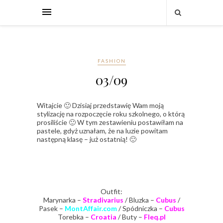
FASHION
03/09
Witajcie 🙂 Dzisiaj przedstawię Wam moją
stylizację na rozpoczęcie roku szkolnego, o którą
prosiliście 🙂 W tym zestawieniu postawiłam na
pastele, gdyż uznałam, że na luzie powitam
następną klasę – już ostatnią! 🙂
Outfit:
Marynarka –
Stradivarius
/ Bluzka –
Cubus
/
Pasek –
MontAffair.com
/ Spódniczka –
Cubus
Torebka –
Croatia
/ Buty –
Fleq.pl