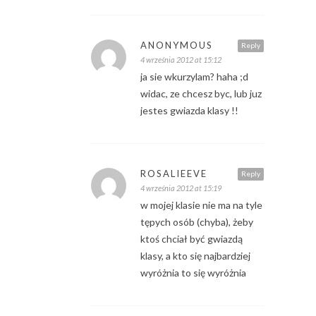
ANONYMOUS
Reply
4 września 2012 at 15:12
ja sie wkurzylam? haha ;d
widac, ze chcesz byc, lub juz
jestes gwiazda klasy !!
ROSALIEEVE
Reply
4 września 2012 at 15:19
w mojej klasie nie ma na tyle
tępych osób (chyba), żeby
ktoś chciał być gwiazdą
klasy, a kto się najbardziej
wyróżnia to się wyróżnia