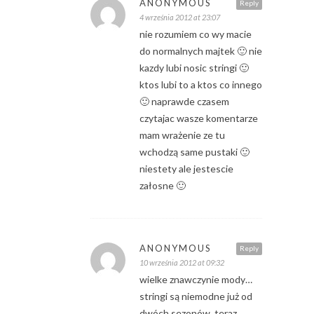
ANONYMOUS
Reply
4 września 2012 at 23:07
nie rozumiem co wy macie
do normalnych majtek 🙂 nie
kazdy lubi nosic stringi 🙂
ktos lubi to a ktos co innego
🙂 naprawde czasem
czytajac wasze komentarze
mam wrażenie ze tu
wchodzą same pustaki 🙂
niestety ale jestescie
załosne 🙂
ANONYMOUS
Reply
10 września 2012 at 09:32
wielke znawczynie mody…
stringi są niemodne już od
dwóch sezonów, teraz