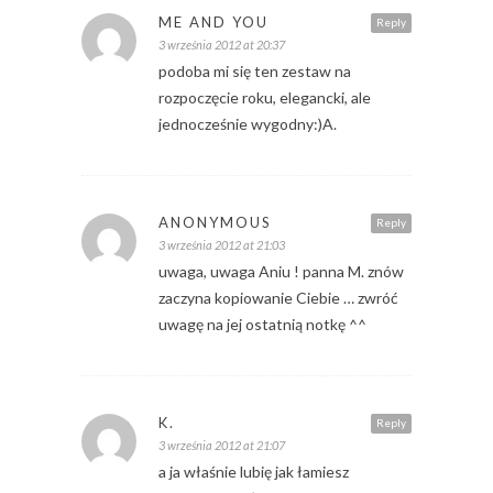
ME AND YOU
Reply
3 września 2012 at 20:37
podoba mi się ten zestaw na
rozpoczęcie roku, elegancki, ale
jednocześnie wygodny:)A.
ANONYMOUS
Reply
3 września 2012 at 21:03
uwaga, uwaga Aniu ! panna M. znów
zaczyna kopiowanie Ciebie … zwróć
uwagę na jej ostatnią notkę ^^
K.
Reply
3 września 2012 at 21:07
a ja właśnie lubię jak łamiesz