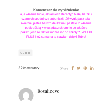
Komentarz do wyróżnienia:
a ja właśnie lubię jak łamiesz stereotyp białej bluzki i
czarnych spodni czy spódniczki :D! wyglądasz tutaj
świetnie, jesteś bardzo delikatna i pastele to właśnie
podkreślają + wyglądasz skromnie co właśnie
pokazujesz że tak też można iść do szkoły :*. WIELKI
PLUS i też sama na to stawiam dzięki Tobie!
OUTFIT
39 komentarzy
Share
Rosalieeve