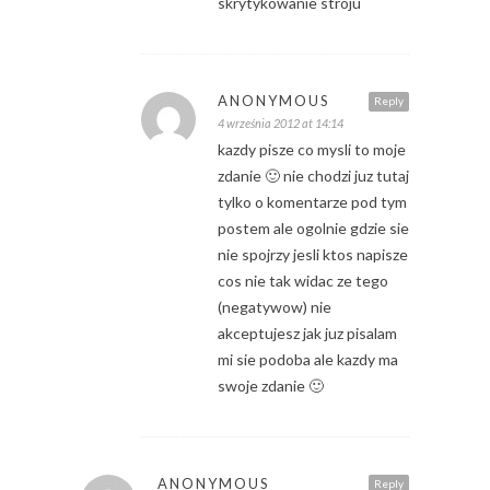
skrytykowanie stroju
ANONYMOUS
Reply
4 września 2012 at 14:14
kazdy pisze co mysli to moje
zdanie 🙂 nie chodzi juz tutaj
tylko o komentarze pod tym
postem ale ogolnie gdzie sie
nie spojrzy jesli ktos napisze
cos nie tak widac ze tego
(negatywow) nie
akceptujesz jak juz pisalam
mi sie podoba ale kazdy ma
swoje zdanie 🙂
ANONYMOUS
Reply