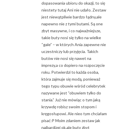
dopasowania ubioru do okazji, to się
niestety tutaj Ani nie udało. Zestaw
jest niewątpliwie bardzo łądny,ale
napewno nie z tymi butami. Są one
zbyt masywne, i co najważniejsze,
takie buty nosi się tylko na wielke
“gale” – w których Ania zapewne nie
uczestniczy lub przyjęcia. Takich
butów nie nosi się nawet na
imprezy,a co dopiero na rozpoczęcie
roku. Potwierdzi to każda osoba,
która zajmuje się modą, ponieważ
tego typu obuwie wśród celebrytek
nazywane jest “obuwiem tylko do
stania.” Już nie mówiąc o tym jaką
krzywdę robisz swoim stopom i
kręgosłupowi. Ale nieo tym chciałam
pisać:P Moim zdaniem zestaw jak
najbardizej ok,ale buty zbyt