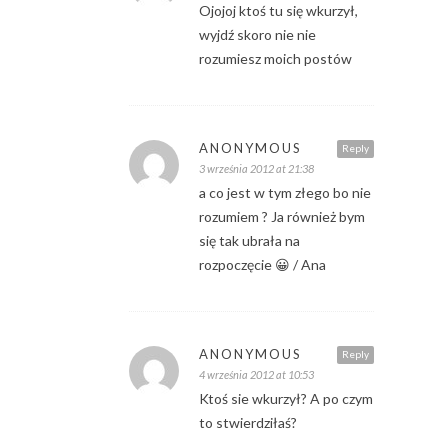
Ojojoj ktoś tu się wkurzył,
wyjdź skoro nie nie
rozumiesz moich postów
ANONYMOUS
Reply
3 września 2012 at 21:38
a co jest w tym złego bo nie
rozumiem ? Ja również bym
się tak ubrała na
rozpoczęcie 😀 / Ana
ANONYMOUS
Reply
4 września 2012 at 10:53
Ktoś sie wkurzył? A po czym
to stwierdziłaś?