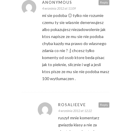
ANONYMOUS
Reply
4 września 2012 at 11:09
mi sie podoba 🙂 tylko nie rozumie
czemu ty sie wlasnie denerwujesz
albo pokazujesz niezadowolenie jak
ktos napisze ze mu sie nie podoba
chyba kazdy ma prawo do wlasnego
zdania co nie ? ;] chcesz tylko
komenty od osob ktore beda pisac
jak to pieknie, slicznie i wgl a jesli
ktos pisze ze mu sie nie podoba masz
100 wytlumaczen .
ROSALIEEVE
Reply
4 września 2012 at 12:22
ruszył mnie komentarz
gwiazda klasy a nie za