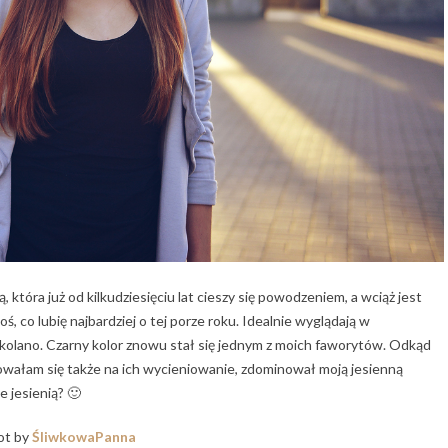
która już od kilkudziesięciu lat cieszy się powodzeniem, a wciąż jest
oś, co lubię najbardziej o tej porze roku. Idealnie wyglądają w
a kolano. Czarny kolor znowu stał się jednym z moich faworytów. Odkąd
dowałam się także na ich wycieniowanie, zdominował moją jesienną
e jesienią? 🙂
ot by
ŚliwkowaPanna