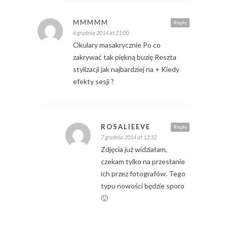
MMMMM
Reply
6 grudnia 2014 at 21:00
Okulary masakrycznie Po co
zakrywać tak piękną buzię Reszta
stylizacji jak najbardziej na + Kiedy
efekty sesji ?
ROSALIEEVE
Reply
7 grudnia 2014 at 12:32
Zdjęcia już widziałam,
czekam tylko na przesłanie
ich przez fotografów. Tego
typu nowości będzie sporo
🙂