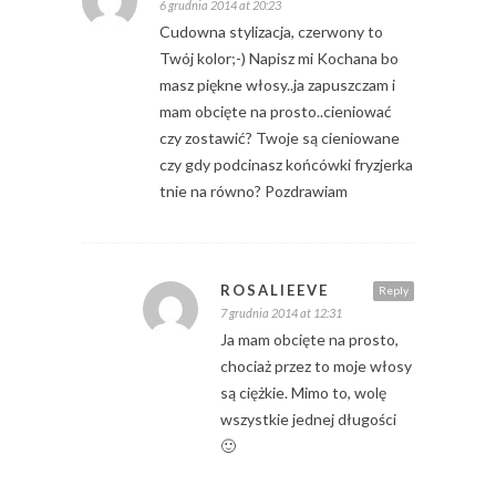
6 grudnia 2014 at 20:23
Cudowna stylizacja, czerwony to
Twój kolor;-) Napisz mi Kochana bo
masz piękne włosy..ja zapuszczam i
mam obcięte na prosto..cieniować
czy zostawić? Twoje są cieniowane
czy gdy podcinasz końcówki fryzjerka
tnie na równo? Pozdrawiam
ROSALIEEVE
Reply
7 grudnia 2014 at 12:31
Ja mam obcięte na prosto,
chociaż przez to moje włosy
są ciężkie. Mimo to, wolę
wszystkie jednej długości
🙂