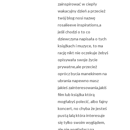
zainspirować w ciepły
wakacyjny dzień a przecież
twój blog nosi nazwę
rosalieeve inspirations,a
jeśli chodzi o to co
dziewczyna napisała o tych
książkach i muzyce, to ma
rację nikt nie oczekuje żebyś
opisywała swoje życie
prywatne,ale przecież
oprócz bycia manekinem na
ubrania napewno masz
jakieś zainteresowania,jakiś
film lub książka którą
mogłabyś polecić, albo fajny
koncert, no chyba że jesteś
pustą lalą która interesuje
się tylko swoim wyglądem,
ale nie wyglądasz na