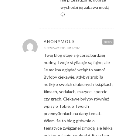
wychodzi jej zabawa modą
🙂
ANONYMOUS
Reply
10 czerwca 2013 at 16:07
Twój blog staje się coraz bardziej
nudny, Twoje stylizacje są fajne, ale
ile można oglądać wciąż to samo?
Byłoby ciekawie, gdybyś zrobiła
notkę o swoich ulubionych książkach,
filmach, serialach, muzyce, sporcie
czy grach. Ciekawe byłyby również
wpisy o Tobie, o Twoich
przemyśleniach na dany temat.
Wiem, że to blog głównie o
tematyce związanej z modą, ale lekka
odskocznia nie zaszkodzi. Poza tym