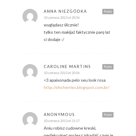
ANNA NIEZGÓDKA
Reply
10 czerwca 2013 at 20:56
wyglądasz ślicznie!
tylko ten makijaż faktycznie parę lat
ci dodaje :/
CAROLINE MARTINS
Reply
10 czerwca 2013 at 20:56
<3 apaixonada pelo seu look rosa
http://ohcherries.blogspot.com.br/
ANONYMOUS
Reply
10 czerwca 2013 at 21:17
Aniu robisz cudowne kreski,
perfekcyjne! możesz zdradzić czym je