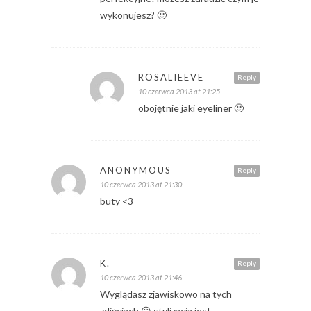
wykonujesz? 🙂
ROSALIEEVE
Reply
10 czerwca 2013 at 21:25
obojętnie jaki eyeliner 🙂
ANONYMOUS
Reply
10 czerwca 2013 at 21:30
buty <3
K.
Reply
10 czerwca 2013 at 21:46
Wyglądasz zjawiskowo na tych
zdjęciach 😮 stylizacja jest