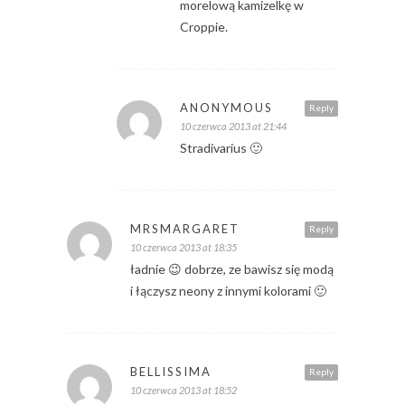
morelową kamizelkę w
Croppie.
ANONYMOUS
Reply
10 czerwca 2013 at 21:44
Stradivarius 🙂
MRSMARGARET
Reply
10 czerwca 2013 at 18:35
ładnie 😉 dobrze, ze bawisz się modą
i łączysz neony z innymi kolorami 🙂
BELLISSIMA
Reply
10 czerwca 2013 at 18:52