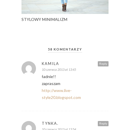
STYLOWY MINIMALIZM
58 KOMENTARZY
KAMILA
Reply
10 czerwca 2013 at 13:45
ładnie!!
zapraszam
http://www.live-
style20.blogspot.com
TYNKA.
Reply
10 czerwca 2013 at 13:54