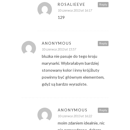
ROSALIEEVE
Reply
10 czerwca 2013 at 16:17
129
ANONYMOUS
Reply
10 czerwca 2013 at 15:57
bluzka nie pasuje do tego kroju
marynarki. Wybrałabym bardziej
stonowany kolor i inny krój.Buty
powinny być głównym elementem,
gdyż są bardzo wyraziste.
ANONYMOUS
Reply
10 czerwca 2013 at 16:22
moim zdaniem idealnie, nic
nie przesadzone, dobrze