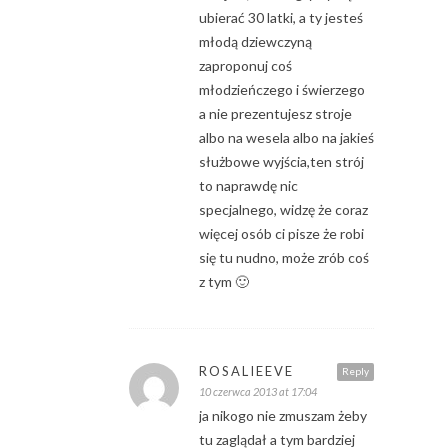
ubierać 30 latki, a ty jesteś
młodą dziewczyną
zaproponuj coś
młodzieńczego i świerzego
a nie prezentujesz stroje
albo na wesela albo na jakieś
służbowe wyjścia,ten strój
to naprawdę nic
specjalnego, widzę że coraz
więcej osób ci pisze że robi
się tu nudno, może zrób coś
z tym 🙂
ROSALIEEVE
Reply
10 czerwca 2013 at 17:04
ja nikogo nie zmuszam żeby
tu zaglądał a tym bardziej