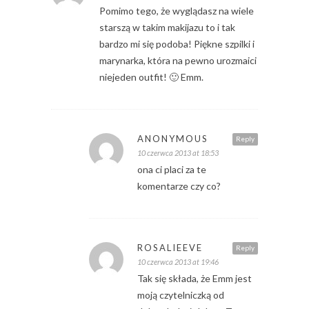
Pomimo tego, że wyglądasz na wiele
starszą w takim makijazu to i tak
bardzo mi się podoba! Piękne szpilki i
marynarka, która na pewno urozmaici
niejeden outfit! 🙂 Emm.
ANONYMOUS
Reply
10 czerwca 2013 at 18:53
ona ci placi za te
komentarze czy co?
ROSALIEEVE
Reply
10 czerwca 2013 at 19:46
Tak się składa, że Emm jest
moją czytelniczką od