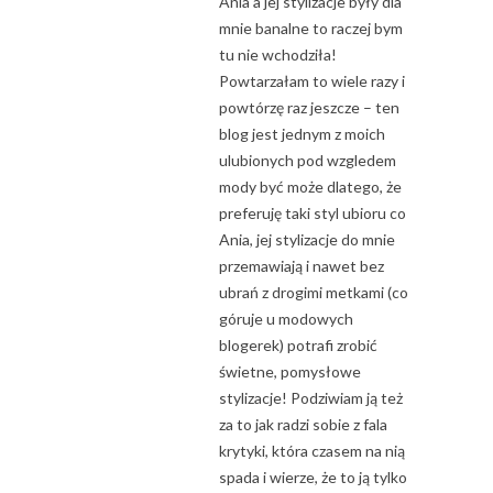
Ania a jej stylizacje były dla
mnie banalne to raczej bym
tu nie wchodziła!
Powtarzałam to wiele razy i
powtórzę raz jeszcze – ten
blog jest jednym z moich
ulubionych pod wzgledem
mody być może dlatego, że
preferuję taki styl ubioru co
Ania, jej stylizacje do mnie
przemawiają i nawet bez
ubrań z drogimi metkami (co
góruje u modowych
blogerek) potrafi zrobić
świetne, pomysłowe
stylizacje! Podziwiam ją też
za to jak radzi sobie z fala
krytyki, która czasem na nią
spada i wierze, że to ją tylko