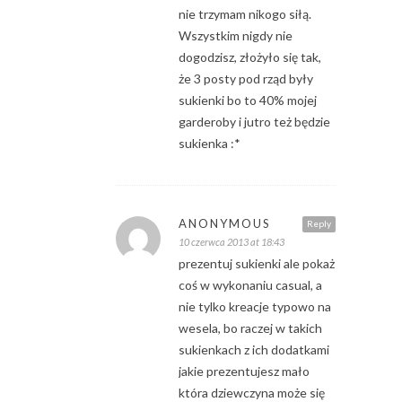
nie trzymam nikogo siłą.
Wszystkim nigdy nie
dogodzisz, złożyło się tak,
że 3 posty pod rząd były
sukienki bo to 40% mojej
garderoby i jutro też będzie
sukienka :*
ANONYMOUS
Reply
10 czerwca 2013 at 18:43
prezentuj sukienki ale pokaż
coś w wykonaniu casual, a
nie tylko kreacje typowo na
wesela, bo raczej w takich
sukienkach z ich dodatkami
jakie prezentujesz mało
która dziewczyna może się