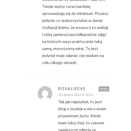
Twoje wpisy coraz bardziej
sprowadzają się do minimum. Piszesz
jedynie co wykorzystałaś w danej
stylizacji (mimo, że wszyscy to widzą)
i niżej zamieszczasz kilkanaście zdjęć
na których masz praktycznie taką
samą, monotonną minę. To jest
jedynie moje zdanie, nie miałam na
celu nikogo obrazić.
ROSALIEEVE
Reply
10 czerwca 2013 at 16:16
Tak jak napisałaś, to jest
blog o modzie a nie o moim
prywatnym życiu. Kiedy
mam taką chęć to czasem
zamieszczę zdjęcia ze