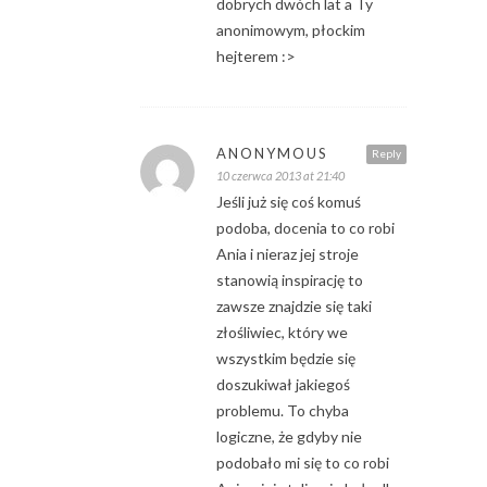
dobrych dwóch lat a Ty
anonimowym, płockim
hejterem :>
ANONYMOUS
Reply
10 czerwca 2013 at 21:40
Jeśli już się coś komuś
podoba, docenia to co robi
Ania i nieraz jej stroje
stanowią inspirację to
zawsze znajdzie się taki
złośliwiec, który we
wszystkim będzie się
doszukiwał jakiegoś
problemu. To chyba
logiczne, że gdyby nie
podobało mi się to co robi