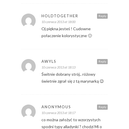
HOLDTOGETHER
Reply
10 czerwca 2013 at 18:00
Oj piękna jesteś ! Cudowne
połaczenie kolorystyczne 🙂
AWYLS
Reply
10 czerwca 2013 at 18:13
Świtnie dobrany strój.. różowy
świetnie zgrał się z tą marynarką 😉
ANONYMOUS
Reply
10 czerwca 2013 at 18:17
co można założyć to wzorzystych
spodni typy alladynki ? chodzi Mi o