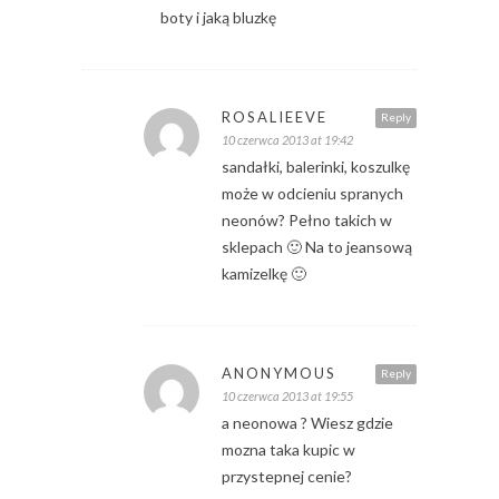
boty i jaką bluzkę
ROSALIEEVE
Reply
10 czerwca 2013 at 19:42
sandałki, balerinki, koszulkę
może w odcieniu spranych
neonów? Pełno takich w
sklepach 🙂 Na to jeansową
kamizelkę 🙂
ANONYMOUS
Reply
10 czerwca 2013 at 19:55
a neonowa ? Wiesz gdzie
mozna taka kupic w
przystepnej cenie?