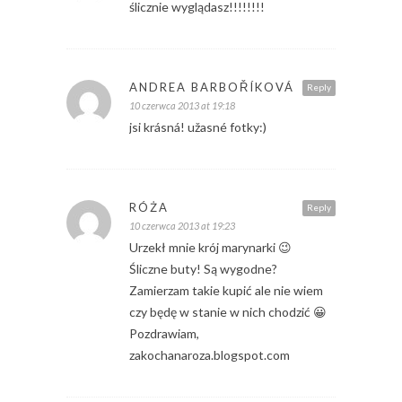
ślicznie wyglądasz!!!!!!!!
ANDREA BARBOŘÍKOVÁ
Reply
10 czerwca 2013 at 19:18
jsi krásná! užasné fotky:)
RÓŻA
Reply
10 czerwca 2013 at 19:23
Urzekł mnie krój marynarki 😉
Śliczne buty! Są wygodne?
Zamierzam takie kupić ale nie wiem
czy będę w stanie w nich chodzić 😀
Pozdrawiam,
zakochanaroza.blogspot.com