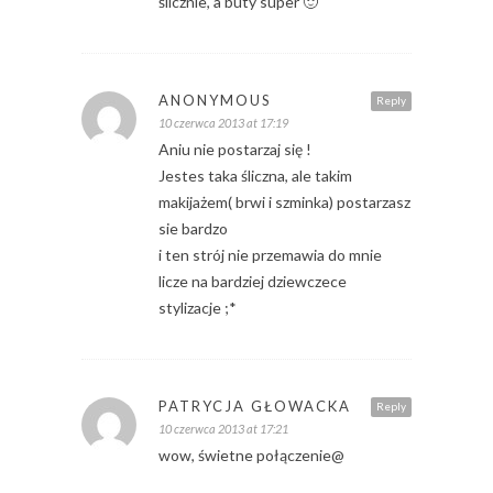
ślicznie, a buty super 🙂
ANONYMOUS
Reply
10 czerwca 2013 at 17:19
Aniu nie postarzaj się !
Jestes taka śliczna, ale takim
makijażem( brwi i szminka) postarzasz
sie bardzo
i ten strój nie przemawia do mnie
licze na bardziej dziewczece
stylizacje ;*
PATRYCJA GŁOWACKA
Reply
10 czerwca 2013 at 17:21
wow, świetne połączenie@