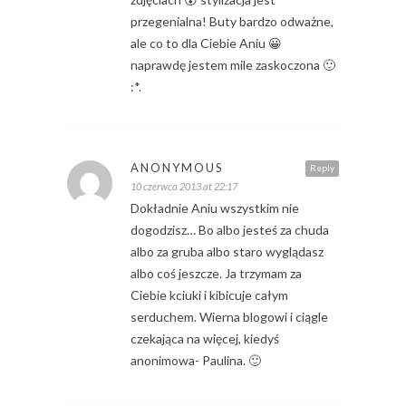
przegenialna! Buty bardzo odważne,
ale co to dla Ciebie Aniu 😀
naprawdę jestem mile zaskoczona 🙂
:*.
ANONYMOUS
Reply
10 czerwca 2013 at 22:17
Dokładnie Aniu wszystkim nie
dogodzisz… Bo albo jesteś za chuda
albo za gruba albo staro wyglądasz
albo coś jeszcze. Ja trzymam za
Ciebie kciuki i kibicuje całym
serduchem. Wierna blogowi i ciągle
czekająca na więcej, kiedyś
anonimowa- Paulina. 🙂