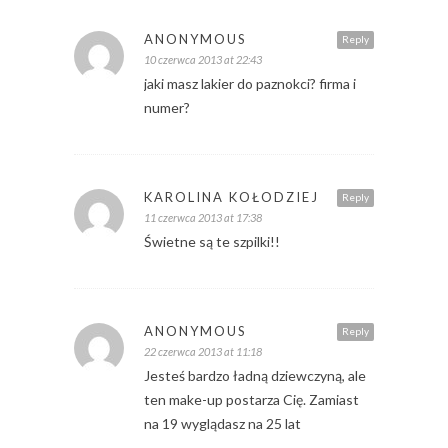
ANONYMOUS
Reply
10 czerwca 2013 at 22:43
jaki masz lakier do paznokci? firma i
numer?
KAROLINA KOŁODZIEJ
Reply
11 czerwca 2013 at 17:38
Świetne są te szpilki!!
ANONYMOUS
Reply
22 czerwca 2013 at 11:18
Jesteś bardzo ładną dziewczyną, ale
ten make-up postarza Cię. Zamiast
na 19 wyglądasz na 25 lat