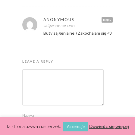
ANONYMOUS
Reply
26 lipca 2013 at 15:43
Buty są genialne:) Zakochalam się <3
LEAVE A REPLY
Nazwa
Ta strona używa ciasteczek.
Dowiedz się więcej
Akceptuje