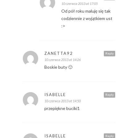
10 czerwca 2013 at 17:05
Od pół roku maluję się tak
codziennie z wyjątkiem ust
:>
ZANETTA92
Reply
10 czerwca 2013 at 14:26
Boskie buty 🙂
ISABELLE
Reply
10 czerwca 2013 at 14:50
przepiękne buciki1
ISABELLE
Reply