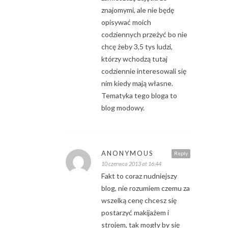
znajomymi, ale nie będę
opisywać moich
codziennych przeżyć bo nie
chcę żeby 3,5 tys ludzi,
którzy wchodzą tutaj
codziennie interesowali się
nim kiedy mają własne.
Tematyka tego bloga to
blog modowy.
ANONYMOUS
Reply
10 czerwca 2013 at 16:44
Fakt to coraz nudniejszy
blog, nie rozumiem czemu za
wszelką cenę chcesz się
postarzyć makijażem i
strojem, tak mogły by się