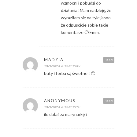
wzmocni i pobudzi do
działania! Mam nadzieję, że
wyraziłam się na tyle jasno,
że odpuscicie sobie takie
komentarze 🙂 Emm.
MADZIA
Reply
10 czerwca 2013 at 15:49
buty i torba są świetne ! 🙂
ANONYMOUS
Reply
10 czerwca 2013 at 15:50
ile dałaś za marynarkę ?