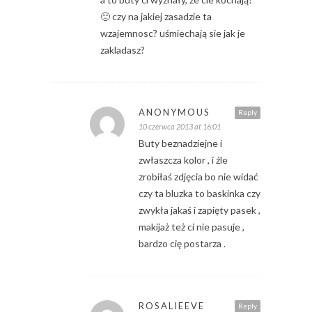
🙂 czy na jakiej zasadzie ta
wzajemnosc? uśmiechają sie jak je
zakladasz?
ANONYMOUS
Reply
10 czerwca 2013 at 16:01
Buty beznadziejne i
zwłaszcza kolor , i źle
zrobiłaś zdjęcia bo nie widać
czy ta bluzka to baskinka czy
zwykła jakaś i zapięty pasek ,
makijaż też ci nie pasuje ,
bardzo cię postarza .
ROSALIEEVE
Reply