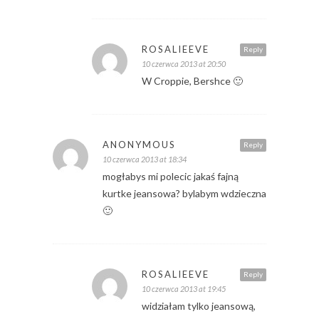
ROSALIEEVE
Reply
10 czerwca 2013 at 20:50
W Croppie, Bershce 🙂
ANONYMOUS
Reply
10 czerwca 2013 at 18:34
mogłabys mi polecic jakaś fajną
kurtke jeansowa? bylabym wdzieczna
🙂
ROSALIEEVE
Reply
10 czerwca 2013 at 19:45
widziałam tylko jeansową,