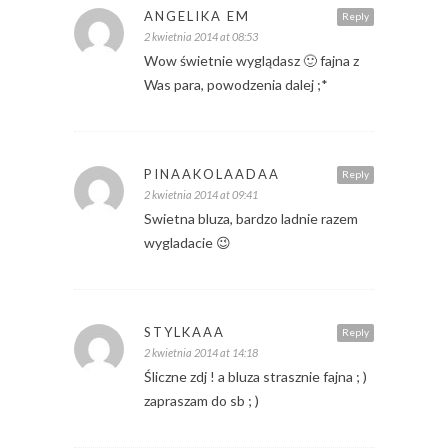
ANGELIKA EM
Reply
2 kwietnia 2014 at 08:53
Wow świetnie wyglądasz 🙂 fajna z
Was para, powodzenia dalej ;*
PINAAKOLAADAA
Reply
2 kwietnia 2014 at 09:41
Swietna bluza, bardzo ladnie razem
wygladacie 😉
STYLKAAA
Reply
2 kwietnia 2014 at 14:18
Śliczne zdj ! a bluza strasznie fajna ; )
zapraszam do sb ; )