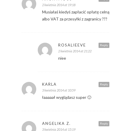
2 kwietnia 2014 at 19:18
Musiałaś kiedyś zapłacić opłatę celną
albo VAT za przesyłki z zagranicy ???
ROSALIEEVE
Reply
2 kwietnia 2014 at 21:22
niee
KARLA
Reply
3 kwietnia 2014 at 10:59
łaaaaał wyglądasz super 🙂
ANGELIKA Z.
Reply
3 kwietnia 2014 at 15:19