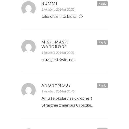
NUMMI
Reply
1 kwietnia 2014 at 20:20
Jaka śliczna ta bluza! 🙂
MISH-MASH-
Reply
WARDROBE
1 kwietnia 2014 at 20:32
bluza jest świetna!
ANONYMOUS
Reply
1 kwietnia 2014 at 20:46
Aniu te okulary są okropne!!
Strasznie zmieniają Ci buźkę..