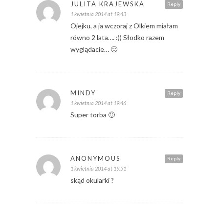
JULITA KRAJEWSKA
Reply
1 kwietnia 2014 at 19:43
Ojejku, a ja wczoraj z Olkiem miałam
równo 2 lata…. :)) Słodko razem
wyglądacie… 🙂
MINDY
Reply
1 kwietnia 2014 at 19:46
Super torba 🙂
ANONYMOUS
Reply
1 kwietnia 2014 at 19:51
skąd okularki ?