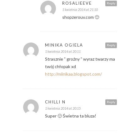
ROSALIEEVE
Reply
1 kwietnia 2014 at 21:10
shopzerouv.com 🙂
MINIKA OGIELA
Reply
1 kwietnia 2014 at 20:11
Strasznie ” groźny ” wyraz twarzy ma
twój chłopak xd
http://miinikaa.blogspot.com/
CHILLI N
Reply
1 kwietnia 2014 at 20:15
Super 🙂 Świetna ta bluza!