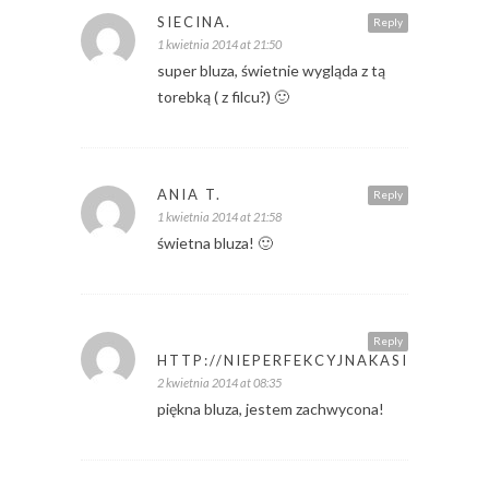
SIECINA.
Reply
1 kwietnia 2014 at 21:50
super bluza, świetnie wygląda z tą
torebką ( z filcu?) 🙂
ANIA T.
Reply
1 kwietnia 2014 at 21:58
świetna bluza! 🙂
Reply
HTTP://NIEPERFEKCYJNAKASIA.BLOGS
2 kwietnia 2014 at 08:35
piękna bluza, jestem zachwycona!