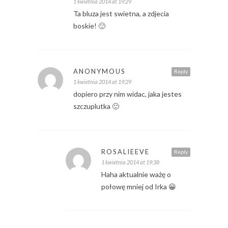
1 kwietnia 2014 at 19:29
Ta bluza jest swietna, a zdjecia
boskie! 🙂
ANONYMOUS
Reply
1 kwietnia 2014 at 19:29
dopiero przy nim widac, jaka jestes
szczuplutka 🙂
ROSALIEEVE
Reply
1 kwietnia 2014 at 19:38
Haha aktualnie ważę o
połowę mniej od Irka 😀