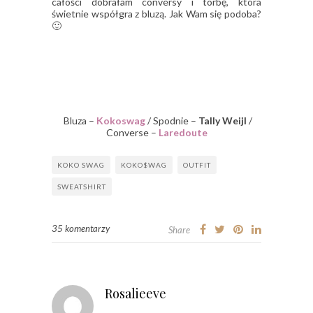
całości dobrałam conversy i torbę, która
świetnie współgra z bluzą. Jak Wam się podoba?
🙂
Bluza –
Kokoswag
/ Spodnie –
Tally Weijl
/
Converse –
Laredoute
KOKO SWAG
KOKO$WAG
OUTFIT
SWEATSHIRT
35 komentarzy
Share
Rosalieeve