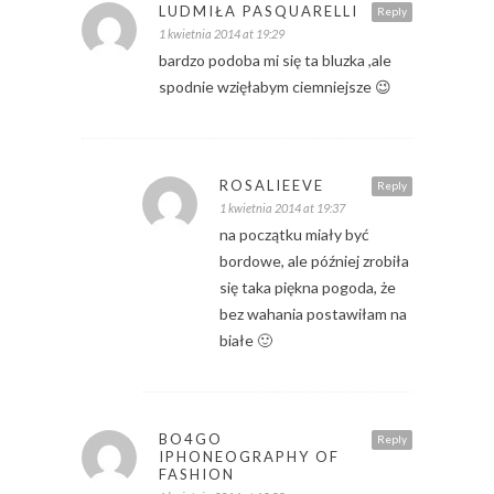
LUDMIŁA PASQUARELLI
Reply
1 kwietnia 2014 at 19:29
bardzo podoba mi się ta bluzka ,ale
spodnie wzięłabym ciemniejsze 😉
ROSALIEEVE
Reply
1 kwietnia 2014 at 19:37
na początku miały być
bordowe, ale później zrobiła
się taka piękna pogoda, że
bez wahania postawiłam na
białe 🙂
BO4GO
Reply
IPHONEOGRAPHY OF
FASHION