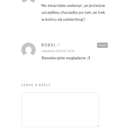
No teraz idzie uwierzyć ,ze jesteście
szczęśliwy chociażby po tym ,ze Irek
w końcu się uśmiechnąć!
ROKSI.♡
Reply
6 kwietnia 2014 at 19:56
Rewelacyjnie wyglądacie ;3
LEAVE A REPLY