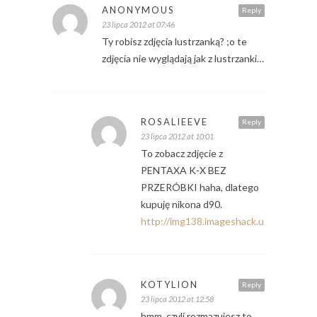
ANONYMOUS
Reply
23 lipca 2012 at 07:46
Ty robisz zdjęcia lustrzanką? ;o te
zdjęcia nie wyglądają jak z lustrzanki…
ROSALIEEVE
Reply
23 lipca 2012 at 10:01
To zobacz zdjęcie z
PENTAXA K-X BEZ
PRZERÓBKI haha, dlatego
kupuję nikona d90.
http://img138.imageshack.us/img138/5
KOTYLION
Reply
23 lipca 2012 at 12:58
hmm, czyli rozmazujesz to