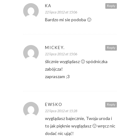
KA
Reply
22 lipca 2012 at 15:06
Bardzo mi sie podoba 🙂
MICKEY.
Reply
22 lipca 2012 at 15:06
ślicznie wyglądasz 🙂 spódniczka
zabójcza!
zapraszam ;3
EWSKO
Reply
22 lipca 2012 at 15:28
wyglądasz bajecznie, Twoja uroda i
to jak pięknie wyglądasz 🙂 wręcz nic
dodać nic ująć!