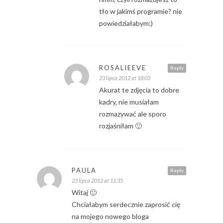
tło w jakimś programie? nie
powiedziałabym:)
ROSALIEEVE
Reply
23 lipca 2012 at 18:03
Akurat te zdjęcia to dobre
kadry, nie musiałam
rozmazywać ale sporo
rozjaśniłam 🙂
PAULA
Reply
23 lipca 2012 at 11:35
Witaj 🙂
Chciałabym serdecznie zaprosić cię
na mojego nowego bloga