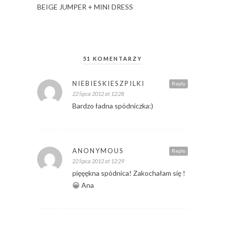
BEIGE JUMPER + MINI DRESS
51 KOMENTARZY
NIEBIESKIESZPILKI
Reply
22 lipca 2012 at 12:28
Bardzo ładna spódniczka:)
ANONYMOUS
Reply
22 lipca 2012 at 12:29
pięęękna spódnica! Zakochałam się !
😀 Ana