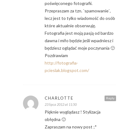
poświęconego fotografii.
Przepraszam za tzn. `spamowanie`,
lecz jest to tylko wiadomość do osób
które aktualnie obserwuję.
Fotografia jest moją pasją od bardzo
dawna i miło będzie jeśli wpadniesz i
będziesz oglądać moje poczynania 🙂
Pozdrawiam
http://fotografia-
pcieslak.blogspot.com/
CHARLOTTE
Reply
23 lipca 2012 at 11:50
Pięknie wyglądasz ! Stylizacja
obłędna 🙂
Zapraszam na nowy post ;*