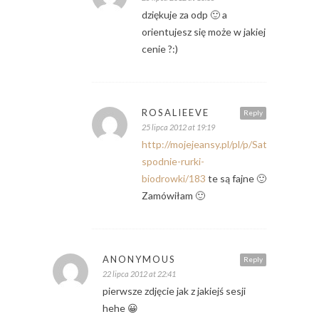
dziękuje za odp 🙂 a
orientujesz się może w jakiej
cenie ?:)
ROSALIEEVE
Reply
25 lipca 2012 at 19:19
http://mojejeansy.pl/pl/p/Satynowe-
spodnie-rurki-
biodrowki/183
te są fajne 🙂
Zamówiłam 🙂
ANONYMOUS
Reply
22 lipca 2012 at 22:41
pierwsze zdjęcie jak z jakiejś sesji
hehe 😀