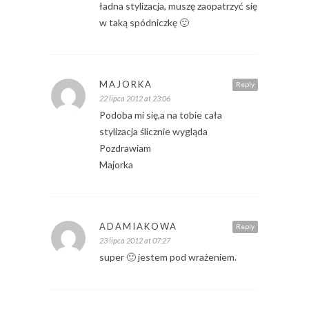
ładna stylizacja, muszę zaopatrzyć się
w taką spódniczkę 🙂
MAJORKA
Reply
22 lipca 2012 at 23:06
Podoba mi się,a na tobie cała
stylizacja ślicznie wygląda
Pozdrawiam
Majorka
ADAMIAKOWA
Reply
23 lipca 2012 at 07:27
super 🙂 jestem pod wrażeniem.