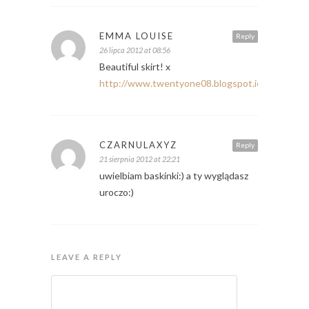
EMMA LOUISE
Reply
26 lipca 2012 at 08:56
Beautiful skirt! x
http://www.twentyone08.blogspot.ie
CZARNULAXYZ
Reply
21 sierpnia 2012 at 22:21
uwielbiam baskinki:) a ty wyglądasz
uroczo:)
LEAVE A REPLY