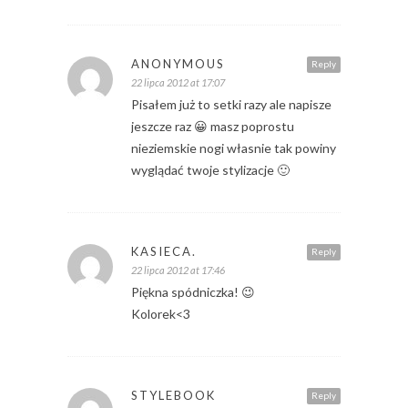
ANONYMOUS
Reply
22 lipca 2012 at 17:07
Pisałem już to setki razy ale napisze
jeszcze raz 😀 masz poprostu
nieziemskie nogi własnie tak powiny
wyglądać twoje stylizacje 🙂
KASIECA.
Reply
22 lipca 2012 at 17:46
Piękna spódniczka! 😉
Kolorek<3
STYLEBOOK
Reply