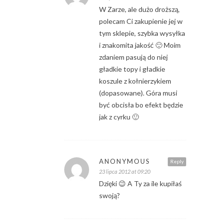
W Zarze, ale dużo droższą,
polecam Ci zakupienie jej w
tym sklepie, szybka wysyłka
i znakomita jakość 🙂 Moim
zdaniem pasują do niej
gładkie topy i gładkie
koszule z kołnierzykiem
(dopasowane). Góra musi
być obcisła bo efekt będzie
jak z cyrku 🙂
ANONYMOUS
Reply
23 lipca 2012 at 09:20
Dzięki 😉 A Ty za ile kupiłaś
swoją?