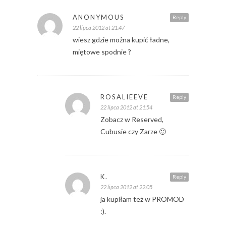
ANONYMOUS
Reply
22 lipca 2012 at 21:47
wiesz gdzie można kupić ładne,
miętowe spodnie ?
ROSALIEEVE
Reply
22 lipca 2012 at 21:54
Zobacz w Reserved,
Cubusie czy Zarze 🙂
K.
Reply
22 lipca 2012 at 22:05
ja kupiłam też w PROMOD
:).