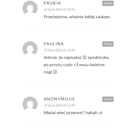
PAUBIA
Reply
22 lipca 2012 at 12:31
Prześwietna, właśnie takiej szukam.
PAULINA
Reply
22 lipca 2012 at 12:34
dobrze, że napisałaś 😉 spódniczka
po prostu cudo <3 masz świetne
nogi 😉
ANONYMOUS
Reply
22 lipca 2012 at 12:44
Miałaś mieć przerwe!! hahah ;d