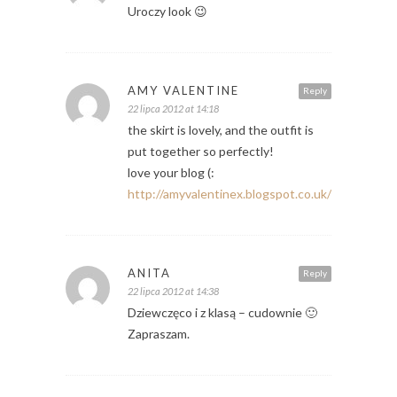
Uroczy look 😉
AMY VALENTINE
Reply
22 lipca 2012 at 14:18
the skirt is lovely, and the outfit is
put together so perfectly!
love your blog (:
http://amyvalentinex.blogspot.co.uk/
ANITA
Reply
22 lipca 2012 at 14:38
Dziewczęco i z klasą – cudownie 🙂
Zapraszam.