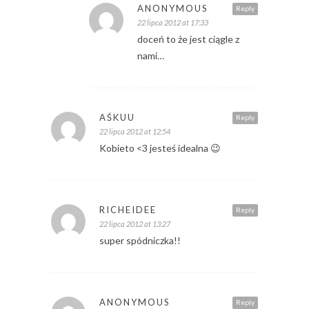
ANONYMOUS
Reply
22 lipca 2012 at 17:33
doceń to że jest ciągle z
nami…
AŚKUU
Reply
22 lipca 2012 at 12:54
Kobieto <3 jesteś idealna 😉
RICHEIDEE
Reply
22 lipca 2012 at 13:27
super spódniczka!!
ANONYMOUS
Reply