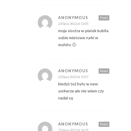
ANONYMOUS
Reply
23 lipca 2012 at 13:05
moja siostra w piatek kubiła
sobie mietowe rurki w
mohito 🙂
ANONYMOUS
Reply
23 lipca 2012 at 19:57
kiedyś też były w new
yorkerze ale nie wiem czy
nadal są
ANONYMOUS
Reply
25 lipca 2012 at 16:35