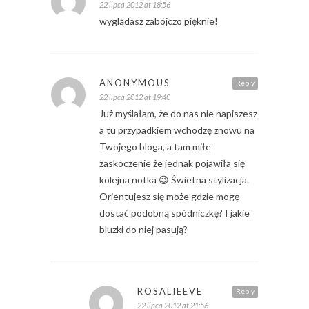
22 lipca 2012 at 18:56
wyglądasz zabójczo pięknie!
ANONYMOUS
Reply
22 lipca 2012 at 19:40
Już myślałam, że do nas nie napiszesz
a tu przypadkiem wchodzę znowu na
Twojego bloga, a tam miłe
zaskoczenie że jednak pojawiła się
kolejna notka 😉 Świetna stylizacja.
Orientujesz się może gdzie mogę
dostać podobną spódniczkę? I jakie
bluzki do niej pasują?
ROSALIEEVE
Reply
22 lipca 2012 at 21:56