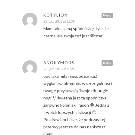
KOTYLION
Reply
23 lipca 2012 at 12:59
Mam taką samą spódniczkę, tyle, że
czarną, ale twoja też jest śliczna!
ANONYMOUS
Reply
23 lipca 2012 at 13:26
ooo jaka miła niespodzianka:)
wygladasz obłędnie, w szczegolnosci
uwage przykuwają Twoje dłuuugie
nogi *,* świetna jest ta spodniczka,
zarowno kolor jak i fason 😀 Jedna z
Twoich lepszych stylizacji 🙂
Pozdrawiam i licze, że podczas tej
przerwy jeszcze do nas napiszesz!
Emm.