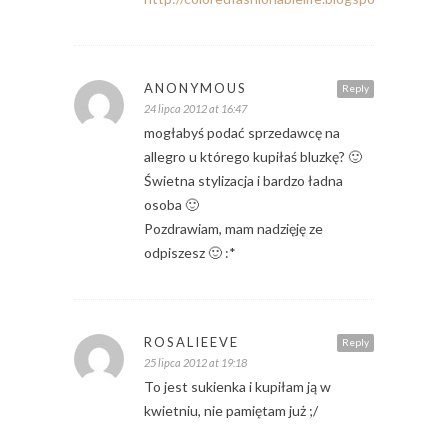
ANONYMOUS
Reply
24 lipca 2012 at 16:47
mogłabyś podać sprzedawcę na
allegro u którego kupiłaś bluzkę? 🙂
Świetna stylizacja i bardzo ładna
osoba 🙂
Pozdrawiam, mam nadzięję ze
odpiszesz 🙂 :*
ROSALIEEVE
Reply
25 lipca 2012 at 19:18
To jest sukienka i kupiłam ją w
kwietniu, nie pamiętam już ;/