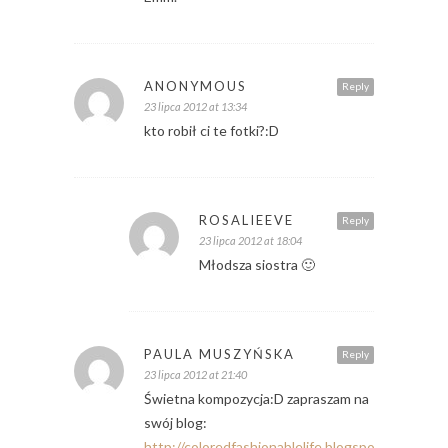
ANONYMOUS
Reply
23 lipca 2012 at 13:34
kto robił ci te fotki?:D
ROSALIEEVE
Reply
23 lipca 2012 at 18:04
Młodsza siostra 🙂
PAULA MUSZYŃSKA
Reply
23 lipca 2012 at 21:40
Świetna kompozycja:D zapraszam na
swój blog:
http://coloredfashionablelife.blogspot.com/