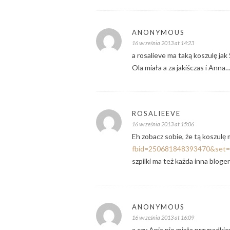
ANONYMOUS
16 września 2013 at 14:23
a rosalieve ma taką koszulę jak 
Ola miała a za jakiśczas i Anna
ROSALIEEVE
16 września 2013 at 15:06
Eh zobacz sobie, że tą koszulę
fbid=250681848393470&set=
szpilki ma też każda inna blog
ANONYMOUS
16 września 2013 at 16:09
a czy Ania nie miała przypadkie