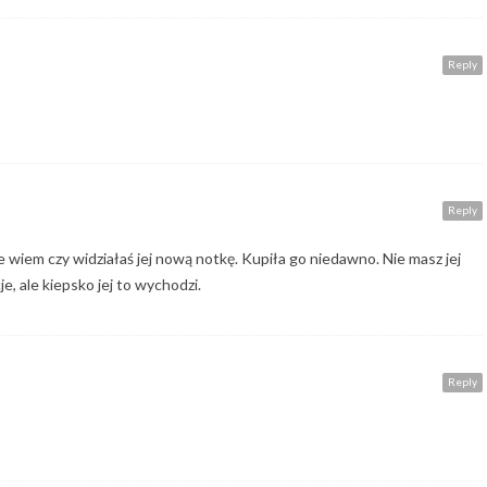
Reply
Reply
 wiem czy widziałaś jej nową notkę. Kupiła go niedawno. Nie masz jej
je, ale kiepsko jej to wychodzi.
Reply