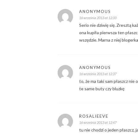
ANONYMOUS
16 września 2013 at 12:33
Serio nie dziwię się. Zresztą k
ona kupiła pierwsza ten płaszcz
wszędzie. Marna z niej blogerka
ANONYMOUS
16 września 2013 at 12:37
to, że ma taki sam płaszcz nie
te same buty czy bluzkę
ROSALIEEVE
16 września 2013 at 12:47
tu nie chodzi o jeden płaszcz, 