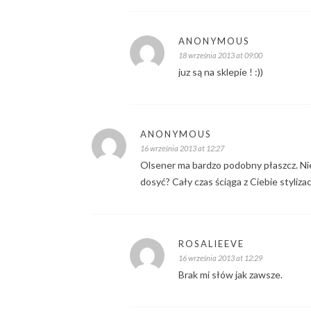
ANONYMOUS
18 września 2013 at 09:00
juz są na sklepie ! :))
ANONYMOUS
16 września 2013 at 12:27
Olsener ma bardzo podobny płaszcz. Nie
dosyć? Cały czas ściąga z Ciebie stylizac
ROSALIEEVE
16 września 2013 at 12:29
Brak mi słów jak zawsze.