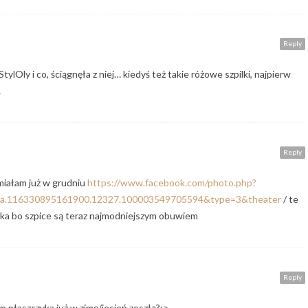
Reply
StylOly i co, ściągnęła z niej… kiedyś też takie różowe szpilki, najpierw
…
Reply
 miałam już w grudniu
https://www.facebook.com/photo.php?
a.116330895161900.12327.100003549705594&type=3&theater
/ te
erka bo szpice są teraz najmodniejszym obuwiem
Reply
m płaszczyka już w zimę/jesień zeszłą?:>