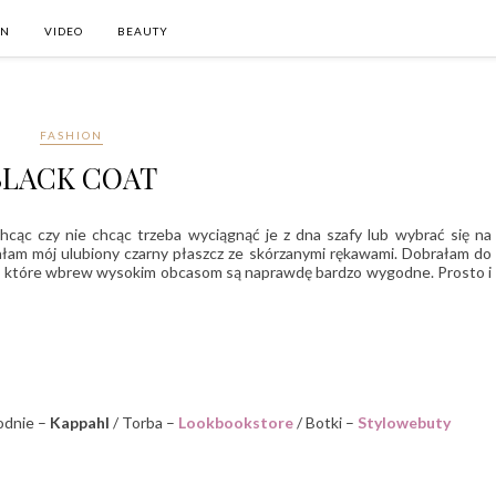
ON
VIDEO
BEAUTY
FASHION
BLACK COAT
hcąc czy nie chcąc trzeba wyciągnąć je z dna szafy lub wybrać się na
stałam mój ulubiony czarny płaszcz ze skórzanymi rękawami. Dobrałam do
tki, które wbrew wysokim obcasom są naprawdę bardzo wygodne. Prosto i
odnie –
Kappahl
/ Torba –
Lookbookstore
/ Botki –
Stylowebuty