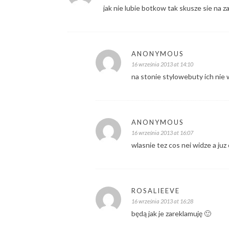
jak nie lubie botkow tak skusze sie na z
ANONYMOUS
16 września 2013 at 14:10
na stonie stylowebuty ich nie 
ANONYMOUS
16 września 2013 at 16:07
wlasnie tez cos nei widze a juz 
ROSALIEEVE
16 września 2013 at 16:28
będą jak je zareklamuję 🙂