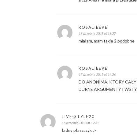
ROSALIEEVE
16 września 2013 at 16:27
miałam, mam takie 2 podobne
ROSALIEEVE
17 września 2013 at 14:26
DO ANONIMA, KTÓRY CAŁY 
DURNE ARGUMENTY I WST
LIVE-STYLE20
16 września 2013 at 12:31
ładny płaszczyk ;>