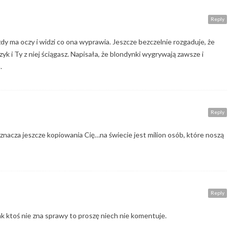
Reply
ażdy ma oczy i widzi co ona wyprawia. Jeszcze bezczelnie rozgaduje, że
yk i Ty z niej ściągasz. Napisała, że blondynki wygrywają zawsze i
.
Reply
 oznacza jeszcze kopiowania Cię…na świecie jest milion osób, które noszą
Reply
jak ktoś nie zna sprawy to proszę niech nie komentuje.