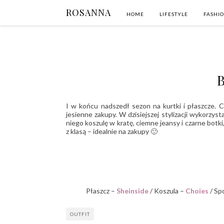
ROSANNA
HOME
LIFESTYLE
FASHI
I w końcu nadszedł sezon na kurtki i płaszcze. C
jesienne zakupy. W dzisiejszej stylizacji wykorzy
niego koszulę w kratę, ciemne jeansy i czarne bo
z klasą – idealnie na zakupy 🙂
Płaszcz –
Sheinside
/ Koszula –
Choies
/ Sp
OUTFIT