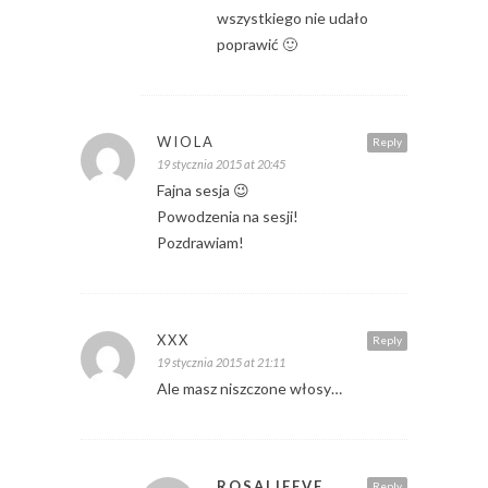
wszystkiego nie udało
poprawić 🙂
WIOLA
Reply
19 stycznia 2015 at 20:45
Fajna sesja 😉
Powodzenia na sesji!
Pozdrawiam!
XXX
Reply
19 stycznia 2015 at 21:11
Ale masz niszczone włosy…
ROSALIEEVE
Reply