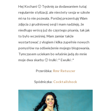
Hej Kochani 🙂 Tęsknię za dodawaniem tutaj
regularnie stylizacji, ale niestety sesja w szkole
mi na to nie pozwala. Poniżej prezentuję Wam
zdjęcia z grudniowej sesji i mam nadzieję, że
niedługo wrócę już do częstego pisania, tak jak
to było wcześniej. Mam zamiar także
wystartować z vlogiem i kilka zupełnie nowych
pomysłów na odświeżenie mojego blogowania.
Tymczasem uciekam bo właśnie jadą do mnie
moje dwa skarby 🙂 Irulki :* Ewulki :*
Przeróbka:
Rmr Retuszer
Spódniczka:
Cocktailshock