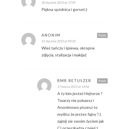
20 stycznia 2015 at 17:49
Piękna spódnica i gorset:)
ANONIM
Reply
21 stycznia 2015 at 09:10
Wieś tańczy i śpiewa, okropne
zdjęcia, stylizacja i makijaż
RMR RETUSZER
Reply
17 marca 2015 at 14:56
A ty kim jesteś Hejterze ?
Twarzy nie pokaesz i
Anonimowo piszesz to
myślisz że jestes fajny ?:)
zajmij sie swoim życiem jak
CI przeszkadza czyjeś:)