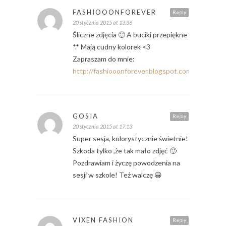
FASHIOOONFOREVER
Reply
20 stycznia 2015 at 13:36
Śliczne zdjęcia 🙂 A buciki przepiękne
*.* Mają cudny kolorek <3
Zapraszam do mnie:
http://fashiooonforever.blogspot.com/
GOSIA
Reply
20 stycznia 2015 at 17:13
Super sesja, kolorystycznie świetnie!
Szkoda tylko ,że tak mało zdjęć 🙂
Pozdrawiam i życzę powodzenia na
sesji w szkole! Też walczę 😀
VIXEN FASHION
Reply