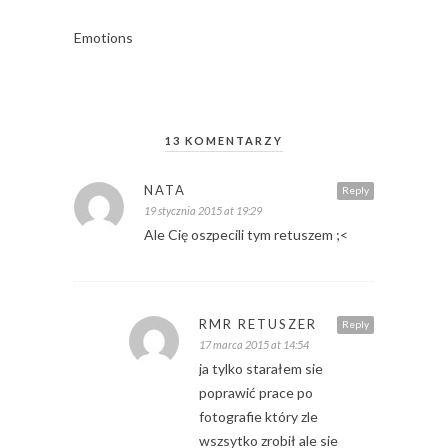
Emotions
13 KOMENTARZY
NATA
Reply
19 stycznia 2015 at 19:29
Ale Cię oszpecili tym retuszem ;<
RMR RETUSZER
Reply
17 marca 2015 at 14:54
ja tylko starałem sie
poprawić prace po
fotografie który zle
wszsytko zrobił ale sie