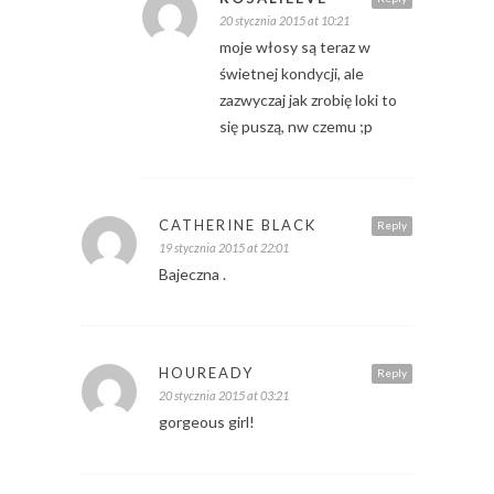
20 stycznia 2015 at 10:21
moje włosy są teraz w
świetnej kondycji, ale
zazwyczaj jak zrobię loki to
się puszą, nw czemu ;p
CATHERINE BLACK
Reply
19 stycznia 2015 at 22:01
Bajeczna .
HOUREADY
Reply
20 stycznia 2015 at 03:21
gorgeous girl!