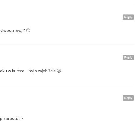
Reply
 sylwestrową ? 🙂
Reply
oku w kurtce – było zajebiście 🙂
Reply
 po prostu :>