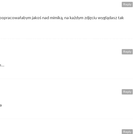
Reply
 popracowałabym jakoś nad mimiką, na każdym zdjęciu wyglądasz tak
Reply
je…
Reply
ia
Reply