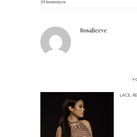
34 komentarze
Rosalieeve
Y
LACE, R