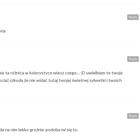
Reply
ria
Reply
nie ta różnica w kolorystyce wiesz czego… ;D uwielbiam te twoje
ciaż szkoda że nie widać tutaj twojej świetnej sylwetki i twoich
Reply
da na nim lekko groźnie-podoba mi się to.