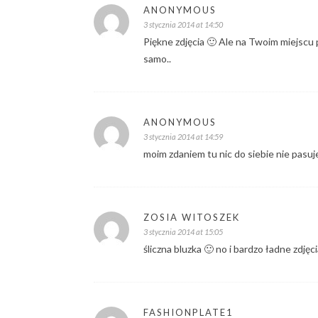
ANONYMOUS
3 stycznia 2014 at 14:50
Piękne zdjęcia 🙂 Ale na Twoim miejscu
samo..
ANONYMOUS
3 stycznia 2014 at 14:59
moim zdaniem tu nic do siebie nie pasu
ZOSIA WITOSZEK
3 stycznia 2014 at 15:05
śliczna bluzka 🙂 no i bardzo ładne zdjęc
FASHIONPLATE1