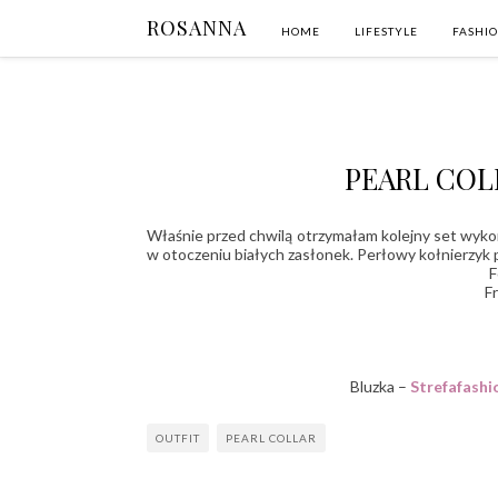
ROSANNA
HOME
LIFESTYLE
FASHI
PEARL COL
Właśnie przed chwilą otrzymałam kolejny set wyk
w otoczeniu białych zasłonek. Perłowy kołnierzyk pr
F
F
Bluzka –
Strefafashi
OUTFIT
PEARL COLLAR