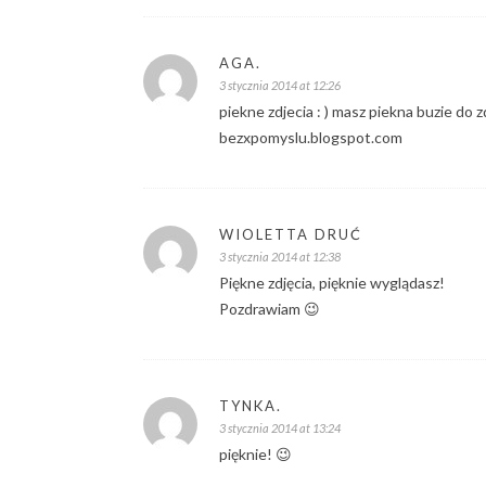
AGA.
3 stycznia 2014 at 12:26
piekne zdjecia : ) masz piekna buzie do z
bezxpomyslu.blogspot.com
WIOLETTA DRUĆ
3 stycznia 2014 at 12:38
Piękne zdjęcia, pięknie wyglądasz!
Pozdrawiam 😉
TYNKA.
3 stycznia 2014 at 13:24
pięknie! 😉