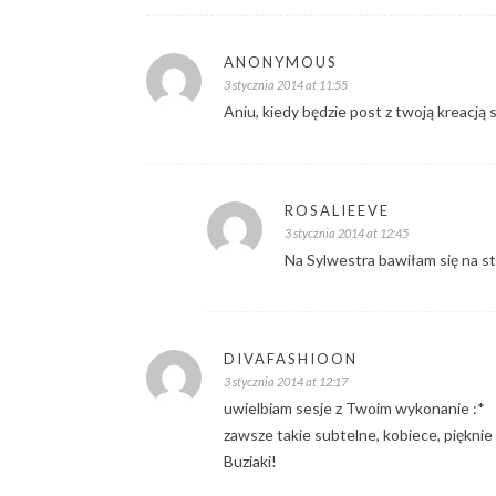
ANONYMOUS
3 stycznia 2014 at 11:55
Aniu, kiedy będzie post z twoją kreacją
ROSALIEEVE
3 stycznia 2014 at 12:45
Na Sylwestra bawiłam się na st
DIVAFASHIOON
3 stycznia 2014 at 12:17
uwielbiam sesje z Twoim wykonanie :*
zawsze takie subtelne, kobiece, pięknie
Buziaki!