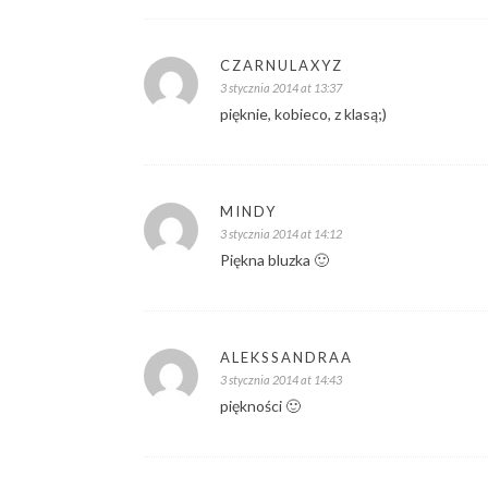
CZARNULAXYZ
3 stycznia 2014 at 13:37
pięknie, kobieco, z klasą;)
MINDY
3 stycznia 2014 at 14:12
Piękna bluzka 🙂
ALEKSSANDRAA
3 stycznia 2014 at 14:43
piękności 🙂