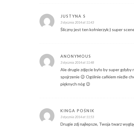
JUSTYNA S
3 stycznia 2014 at 11:43
Śliczny jest ten kołnierzyk:) super scene
ANONYMOUS
3 stycznia 2014 at 11:48
Ale drugie zdjęcie było by super gdyby 
spojrzenie 😉 Ogólnie całkiem nieźle cho
pięknych nóg 😉
KINGA POŚNIK
3 stycznia 2014 at 11:53
Drugie zdj najlepsze, Twoja twarz wyglą