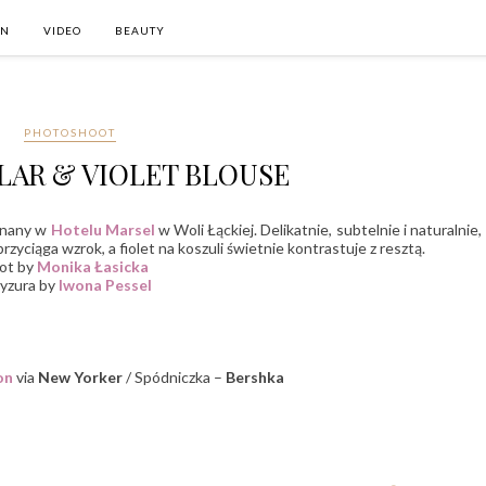
ON
VIDEO
BEAUTY
PHOTOSHOOT
LAR & VIOLET BLOUSE
onany w
Hotelu Marsel
w Woli Łąckiej. Delikatnie, subtelnie i naturalnie,
zyciąga wzrok, a fiolet na koszuli świetnie kontrastuje z resztą.
ot by
Monika Łasicka
ryzura by
Iwona Pessel
on
via
New Yorker
/ Spódniczka –
Bershka