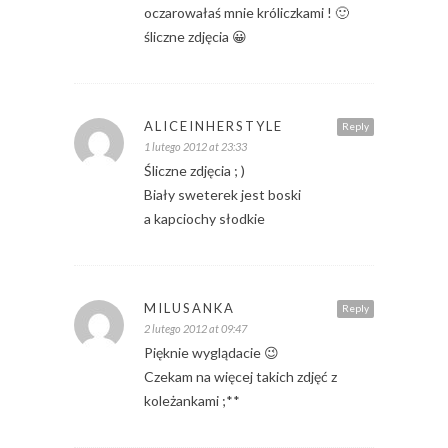
oczarowałaś mnie króliczkami ! 🙂
śliczne zdjęcia 😀
ALICEINHERSTYLE
Reply
1 lutego 2012 at 23:33
Śliczne zdjęcia ; )
Biały sweterek jest boski
a kapciochy słodkie
MILUSANKA
Reply
2 lutego 2012 at 09:47
Pięknie wyglądacie 😉
Czekam na więcej takich zdjęć z
koleżankami ;**