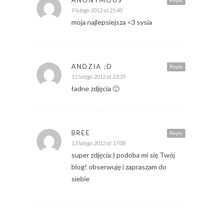
ANONYMOUS
Reply
9 lutego 2012 at 21:40
moja najlepsiejsza <3 sysia
ANDZIA ;D
Reply
11 lutego 2012 at 23:35
ładne zdjęcia 🙂
BREE
Reply
13 lutego 2012 at 17:08
super zdjęcia:) podoba mi się Twój
blog! obserwuję i zapraszam do
siebie