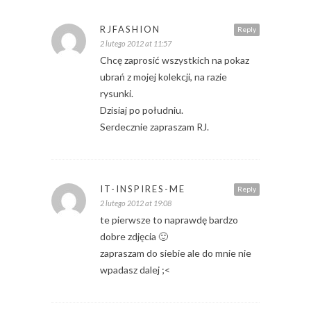
RJFASHION
Reply
2 lutego 2012 at 11:57
Chcę zaprosić wszystkich na pokaz
ubrań z mojej kolekcji, na razie
rysunki.
Dzisiaj po południu.
Serdecznie zapraszam RJ.
IT-INSPIRES-ME
Reply
2 lutego 2012 at 19:08
te pierwsze to naprawdę bardzo
dobre zdjęcia 🙂
zapraszam do siebie ale do mnie nie
wpadasz dalej ;<