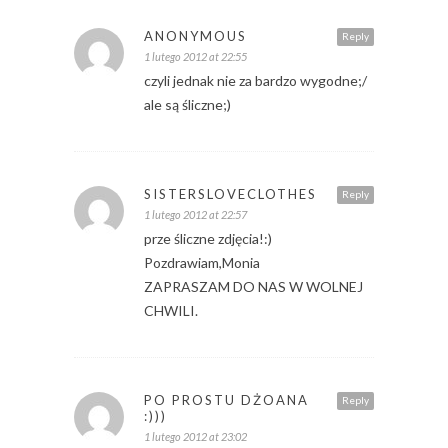
ANONYMOUS
Reply
1 lutego 2012 at 22:55
czyli jednak nie za bardzo wygodne;/
ale są śliczne;)
SISTERSLOVECLOTHES
Reply
1 lutego 2012 at 22:57
prze śliczne zdjęcia!:)
Pozdrawiam,Monia
ZAPRASZAM DO NAS W WOLNEJ
CHWILI.
PO PROSTU DŻOANA
Reply
:)))
1 lutego 2012 at 23:02