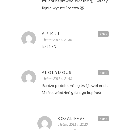
zdj jest naprawde swietne :)) ! włosy
fajnie wyszły i reszta 🙂
A Ś K UU.
Reply
1 lutego 2012 at 21:36
laskii <3
ANONYMOUS
Reply
1 lutego 2012 at 21:43
Bardzo podoba mi się twój sweterek.
Można wiedzieć gdzie go kupiłaś?
ROSALIEEVE
Reply
1 lutego 2012 at 22:25