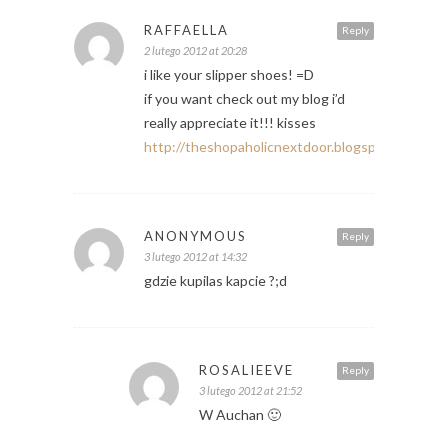
RAFFAELLA
Reply
2 lutego 2012 at 20:28
i like your slipper shoes! =D
if you want check out my blog i’d
really appreciate it!!! kisses
http://theshopaholicnextdoor.blogspot.com/
ANONYMOUS
Reply
3 lutego 2012 at 14:32
gdzie kupilas kapcie ?;d
ROSALIEEVE
Reply
3 lutego 2012 at 21:52
W Auchan 🙂