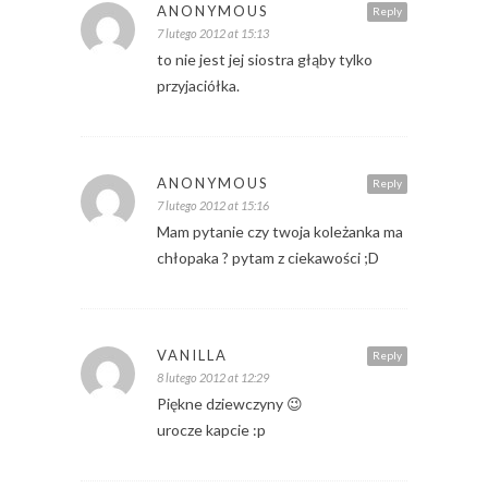
ANONYMOUS
Reply
7 lutego 2012 at 15:13
to nie jest jej siostra głąby tylko
przyjaciółka.
ANONYMOUS
Reply
7 lutego 2012 at 15:16
Mam pytanie czy twoja koleżanka ma
chłopaka ? pytam z ciekawości ;D
VANILLA
Reply
8 lutego 2012 at 12:29
Piękne dziewczyny 😉
urocze kapcie :p