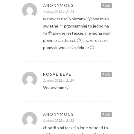
ANONYMOUS
Reply
1 lutego 2012 at 21:24
wstaw tez zdj kolezanki 🙂 ona miala
swietne *.* przynajmniej to jedno na
fb 🙂 piekne jestescie, nie jedna wam
pewnie zazdrosci. 🙂 ja zazdroszcze
pomyslowosci 🙂 pieknie 🙂
ROSALIEEVE
Reply
1 lutego 2012 at 21:29
Wstawiłam 🙂
ANONYMOUS
Reply
1 lutego 2012 at 21:33
chodziło mi raczej o inne hehe ;d to