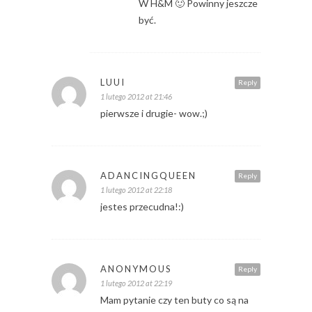
W H&M 🙂 Powinny jeszcze
być.
LUUI
Reply
1 lutego 2012 at 21:46
pierwsze i drugie- wow.;)
ADANCINGQUEEN
Reply
1 lutego 2012 at 22:18
jestes przecudna!:)
ANONYMOUS
Reply
1 lutego 2012 at 22:19
Mam pytanie czy ten buty co są na