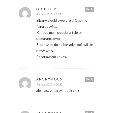
DOUBLE-K
Reply
8 lutego 2012 at 21:04
Sliczny slodki sweterek! Ogolnie
fajna sesyjka.
Kanape mam podobna tyle ze
pomaranczowa hehe.
Zapraszam do siebie gdyz pojawil sie
nowy wpis.
Pozdriawiam xoxox.
ANONYMOUS
Reply
9 lutego 2012 at 20:22
ale masz zadarty nosek ; )) ♥