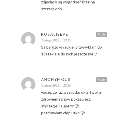
zdjęciach są wygodne? licze na
szczerą odp
ROSALIEEVE
Reply
1 lutego 2012 at 22:25
Są bardzo wysokie, przywykłam do
13stek ale do nich jeszcze nie ;/
ANONYMOUS
Reply
1 lutego 2012 at 22:36
widzę, że już wszystko ok z Twoim
zdrowiem i znów pokazujesz
stylizacje:) superrr 🙂
pozdrawiam cieplutko 🙂