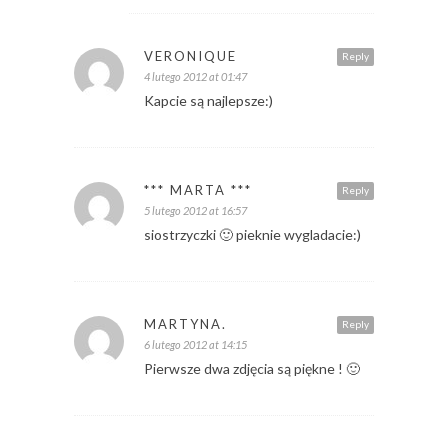
VERONIQUE
Reply
4 lutego 2012 at 01:47
Kapcie są najlepsze:)
*** MARTA ***
Reply
5 lutego 2012 at 16:57
siostrzyczki 🙂 pieknie wygladacie:)
MARTYNA.
Reply
6 lutego 2012 at 14:15
Pierwsze dwa zdjęcia są piękne ! 🙂