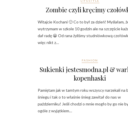
LIFESTYLE
Zombie czyli kręcimy czołów
Witajcie Kochani 🙂 Co to był za dzień! Myślałam, ż
wytrzymam w szkole 10 godzin ale na szczęście każ
dał radę 😀 Od rana żyliśmy studniówkową czołówk
więc nikt z…
FASHION
Sukienki jestesmodna.pl & war
kopenhaski
Pamiętam jak w tamtym roku wszyscy narzekali na 
śniegu i tak o to właśnie śnieg zawitał do nas w
październiku! Jeśli chodzi o mnie mogło by go nie b
ogóle z wyjątkiem…