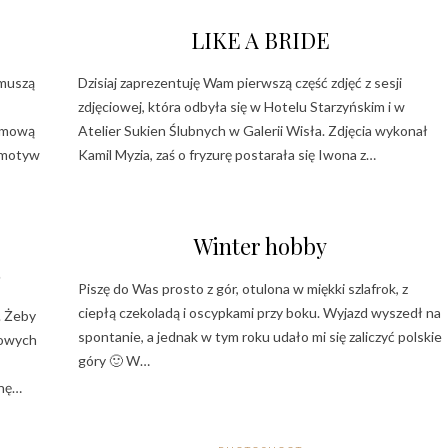
LIKE A BRIDE
 muszą
Dzisiaj zaprezentuję Wam pierwszą część zdjęć z sesji
zdjęciowej, która odbyła się w Hotelu Starzyńskim i w
remową
Atelier Sukien Ślubnych w Galerii Wisła. Zdjęcia wykonał
t motyw
Kamil Myzia, zaś o fryzurę postarała się Iwona z…
Winter hobby
S
Piszę do Was prosto z gór, otulona w miękki szlafrok, z
ciepłą czekoladą i oscypkami przy boku. Wyjazd wyszedł na
. Żeby
spontanie, a jednak w tym roku udało mi się zaliczyć polskie
kowych
góry 🙂 W…
onę…