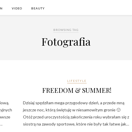
ON
VIDEO
BEAUTY
BROWSING TAG
Fotografia
LIFESTYLE
FREEDOM & SUMMER!
iową.
Dzisiaj spędziłam mega przygodowy dzień, a przede mną
dyjnych
jeszcze noc, którą świętuję w niesamowitym gronie 🙂
zawsze
Otóż przed uroczystością zakończenia roku wybrałam się z
e…
siostrą na zawody sportowe, które nie były tak łatwe jak…