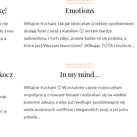
PHOTOSHOOT
kę!
Emotions
e nie
Witajcie Kochani, tak jak obiecałam (z lekkim opóźnieniem)
dy z nas
dodaję fotki z sesji z Kamilem 🙂 Jestem bardzo
ą, a
zadowolona z tych zdjęć, prawie każde mi się podoba, a
które jest Waszym faworytem? :)Klikając TUTAJ możecie…
PHOTOSHOOT
kocz
In my mind…
Witajcie Kochani 🙂 W ostatnim czasie rozpoczęłam
współpracę z nowymi firmami i wybrałam się na wielkie
brak
jesienne zakupy, a więc już niedługo spodziewajcie się
wiele jesiennych outfitów i eleganckich sesji, a już jutro
yć w
pokażę…