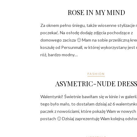
ROSE IN MY MIND
Za oknem pełno śniegu, także wiosenne stylizacje
poczekać. Na osłodę dodaję zdjęcia pochodzące z
domowego zacisza 🙂 Mam na sobie prześliczną k
koszulę od Persunmall, w której wykorzystany jes
róż, bardzo modny…
FASHION
ASYMETRIC-NUDE DRES
Walentynki! Świetnie bawiłam się w kinie i w galerii
tego było mało, to dostałam dzisiaj aż 6 walentyn
paczek z nowościami, które pokażę Wam w nowych
postach 🙂 Dzisiaj zaprezentuję Wam kolejną odsł