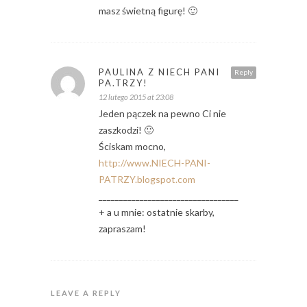
masz świetną figurę! 🙂
PAULINA Z NIECH PANI
Reply
PA.TRZY!
12 lutego 2015 at 23:08
Jeden pączek na pewno Ci nie
zaszkodzi! 🙂
Ściskam mocno,
http://www.NIECH-PANI-
PATRZY.blogspot.com
__________________________________
+ a u mnie: ostatnie skarby,
zapraszam!
LEAVE A REPLY