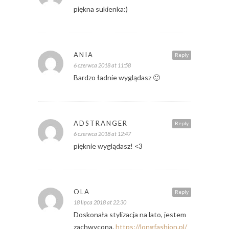
piękna sukienka:)
ANIA
Reply
6 czerwca 2018 at 11:58
Bardzo ładnie wyglądasz 🙂
ADSTRANGER
Reply
6 czerwca 2018 at 12:47
pięknie wyglądasz! <3
OLA
Reply
18 lipca 2018 at 22:30
Doskonała stylizacja na lato, jestem
zachwycona.
https://longfashion.pl/