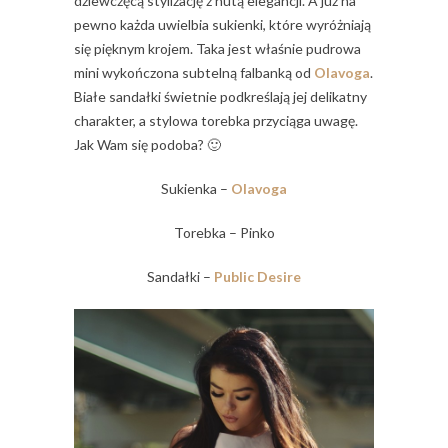
dziewczęcą stylizację z nutą elegancji. A już na
pewno każda uwielbia sukienki, które wyróżniają
się pięknym krojem. Taka jest właśnie pudrowa
mini wykończona subtelną falbanką od
Olavoga
.
Białe sandałki świetnie podkreślają jej delikatny
charakter, a stylowa torebka przyciąga uwagę.
Jak Wam się podoba? 🙂
Sukienka –
Olavoga
Torebka – Pinko
Sandałki –
Public Desire