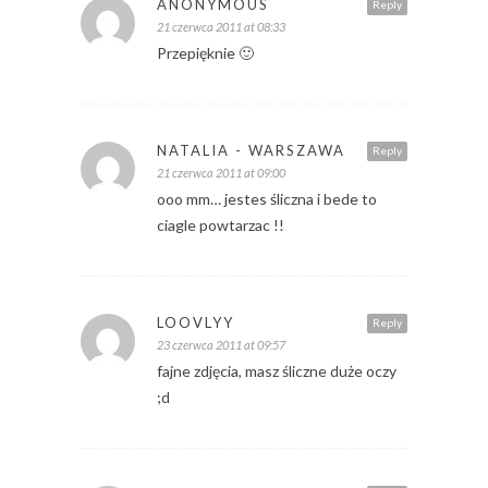
ANONYMOUS
Reply
21 czerwca 2011 at 08:33
Przepięknie 🙂
NATALIA - WARSZAWA
Reply
21 czerwca 2011 at 09:00
ooo mm… jestes śliczna i bede to
ciagle powtarzac !!
LOOVLYY
Reply
23 czerwca 2011 at 09:57
fajne zdjęcia, masz śliczne duże oczy
;d