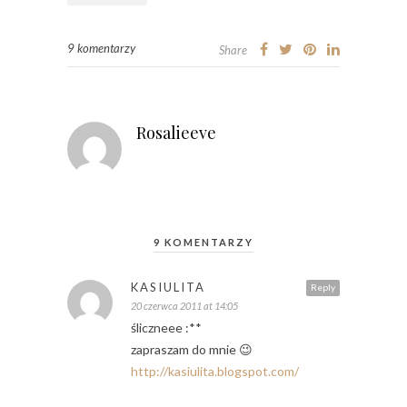
9 komentarzy
Share
Rosalieeve
9 KOMENTARZY
KASIULITA
Reply
20 czerwca 2011 at 14:05
śliczneee :**
zapraszam do mnie 😉
http://kasiulita.blogspot.com/