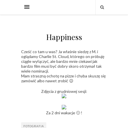
Happiness
Cześć co tam u was? Ja właśnie siedzę z M. i
oglądamy Charlie St. Cloud, którego on próbuję
ciągle wyłączyć, ale bardzo mnie ciekawi jak
bardzo film musi być dobry skoro otrzymał tak
wiele nominacji.
Mam straszną ochotę na pizze i chyba skuszę się
zamówić albo nawet zrobić 😉
Zdjęcia z grudniowej sesji:
Za 2 dni wakacje 🙂 !
FOTOGRAFIA