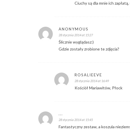
Ciuchy są dla mnie ich zapłatą
ANONYMOUS
28 stycznia 2014 at 15:27
Ślicznie wyglądasz:)
Gdzie zostały zrobione te zdjęcia?
ROSALIEEVE
28 stycznia 2014 at 16:49
Kościół Mariawitów, Płock
...
28 stycznia 2014 at 15:45
Fantastyczny zestaw, a koszula nieziem