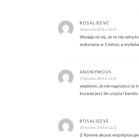
ROSALIEEVE
28 stycznia 2014 at 16:49
Wydaje mi się, że to nie wina k
wykonana w 5 minut, a myślał
ANONYMOUS
29 stycznia 2014 at 22:56
wiadomo, ze nie napiszesz ze to
koszula jest zle uszyta i bardzo
ROSALIEEVE
30 stycznia 2014 at 12:22
Z Rowme akurat współpracuje n