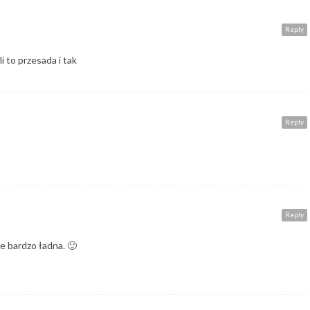
Reply
i to przesada i tak
Reply
Reply
le bardzo ładna. 🙂