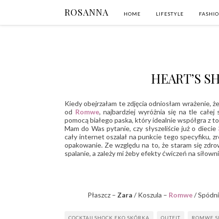
ROSANNA
HOME
LIFESTYLE
FASHI
HEART’S S
Kiedy obejrzałam te zdjęcia odniosłam wrażenie, 
od
Romwe
, najbardziej wyróżnia się na tle całej
pomocą białego paska, który idealnie współgra z t
Mam do Was pytanie, czy słyszeliście już o diecie
cały internet oszalał na punkcie tego specyfiku, 
opakowanie. Ze względu na to, że staram się zdr
spalanie, a zależy mi żeby efekty ćwiczeń na siłowni
Płaszcz –
Zara
/ Koszula –
Romwe
/ Spódn
COCKTAILSHOCK EKO SKÓRKA
OUTFIT
ROMWE S