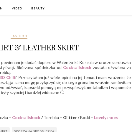
ON
VIDEO
BEAUTY
FASHION
HIRT & LEATHER SKIRT
że powinnam je dodać dopiero w Walentynki. Koszula w urocze serduszka
 stylizacji. Skórzana spódniczka od
Cocktailshock
została ożywiona za
orebką.
3D Chili
? Przeczytałam już wiele opinii na jej temat i mam wrażenie, że
zresztą ja sama mogę przyłączyć się do tego grona bo właśnie zamówiłam
owo odżywiać, kapsułki pomogą mi przyspieszyć metabolizm i wspomoże
 były szybciej i bardziej widoczne 🙂
iczka –
Cocktailshock
/
Torebka
– Glitter /
Botki –
Lovelyshoes
HIRT
SKÓRZANA SPÓDNICZKA