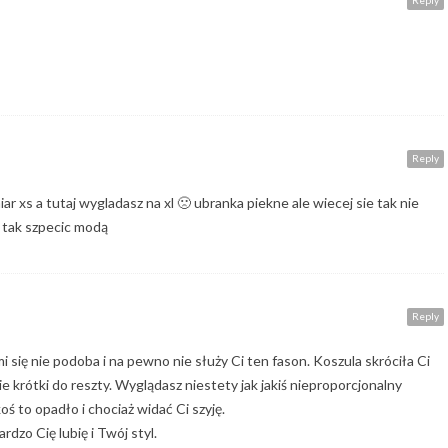
Reply
Reply
ar xs a tutaj wygladasz na xl 🙁 ubranka piekne ale wiecej sie tak nie
e tak szpecic modą
Reply
 się nie podoba i na pewno nie służy Ci ten fason. Koszula skróciła Ci
e krótki do reszty. Wyglądasz niestety jak jakiś nieproporcjonalny
koś to opadło i chociaż widać Ci szyję.
ardzo Cię lubię i Twój styl.