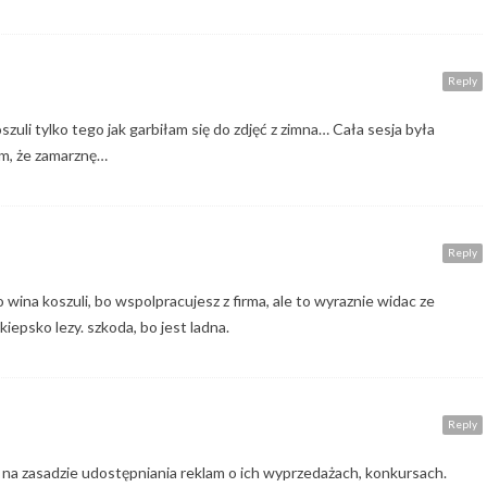
Reply
oszuli tylko tego jak garbiłam się do zdjęć z zimna… Cała sesja była
am, że zamarznę…
Reply
 wina koszuli, bo wspolpracujesz z firma, ale to wyraznie widac ze
 kiepsko lezy. szkoda, bo jest ladna.
Reply
a zasadzie udostępniania reklam o ich wyprzedażach, konkursach.