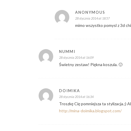
ANONYMOUS
28 stycznia 2014 at 18:57
mimo wszystko pomysl z 3d chil
NUMMI
28 stycznia 2014 at 16:09
Świetny zestaw! Piękna koszula. 🙂
DOIMIKA
28 stycznia 2014 at 16:34
Troszkę Cię pomniejsza ta stylizacja.;) A
http://mina-doimika.blogspot.com/