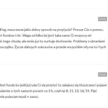
Reply
8 kg, masz moze jakis dobry sposob na przytycie? Prosze Cie o pomoc..
t foodow i nic. Waga od kilku lat jest taka sama 🙁 wszyscy mi
o tego chude, ale mnie juz to nurtuje dosłownie. Problemy z ubraniami
początku. Życze dalszych sukcesów a przede wszystkim siły na to i tych
Reply
ast foody bo jeśli już uda Ci się przytyć to zalejesz się tłuszczem i pojawi
gularnie o tych samych porach co 3 h, czyli np 8, 11, 13, 16, 19. Pięć
anie polecam musli + owoc.