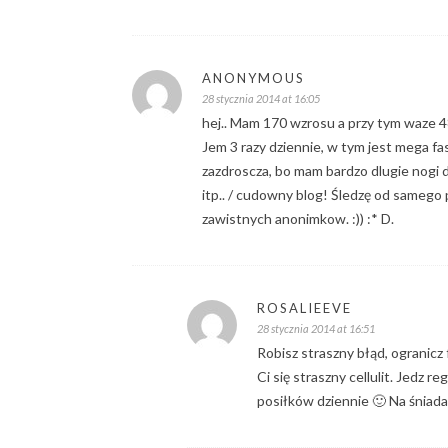
ANONYMOUS
28 stycznia 2014 at 16:05
hej.. Mam 170 wzrosu a przy tym waze 4
Jem 3 razy dziennie, w tym jest mega fas
zazdroscza, bo mam bardzo dlugie nogi d
itp.. / cudowny blog! Śledzę od samego 
zawistnych anonimkow. :)) :* D.
ROSALIEEVE
28 stycznia 2014 at 16:51
Robisz straszny błąd, ogranicz f
Ci się straszny cellulit. Jedz re
posiłków dziennie 🙂 Na śniad