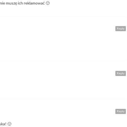
, nie muszę ich reklamować 🙂
Reply
Reply
Reply
ska! 🙂