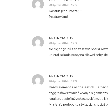
WIOLETTA DRUĆ
28 stycznia 2014 at 15:12
Koszula jest urocza ;-*
Pozdrawiam!
ANONYMOUS
28 stycznia 2014 at 15:14
ale cię pogrubił ten zestaw! nosisz rozmi
ubieraj, szkoda pracy na silowni zeby si
ANONYMOUS
28 stycznia 2014 at 15:27
Każdy element z osoba jest ok. Całość mi
szyję, tułów również wydaje się śmieszni
karakan. Lepiej już z płaszczykiem, bo ja
Mi się nie podoba ta stylizacja, chociaż b