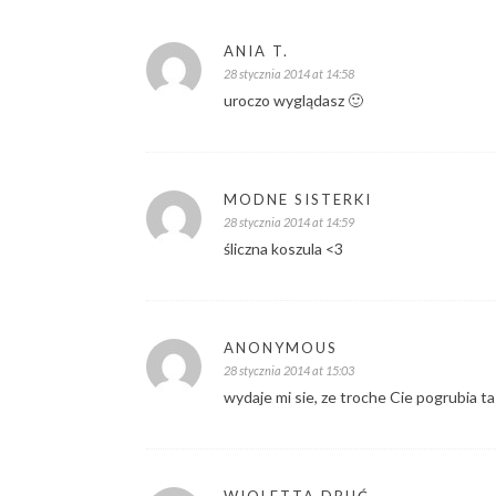
ANIA T.
28 stycznia 2014 at 14:58
uroczo wyglądasz 🙂
MODNE SISTERKI
28 stycznia 2014 at 14:59
śliczna koszula <3
ANONYMOUS
28 stycznia 2014 at 15:03
wydaje mi sie, ze troche Cie pogrubia ta