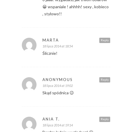
😀 wspaniale ! ahhhh! sexy , kobieco
, stylowo!!
MARTA
Reply
18 lipca 2014 at 18:54
Ślicznie!
ANONYMOUS
Reply
18 lipca 2014 at 19:02
Skąd spódnica 😉
ANIA T.
Reply
18 lipca 2014 at 19:14