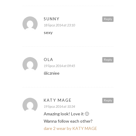
SUNNY
Reply
18 lipca 2014 at 23:10
sexy
OLA
Reply
19 lipca 2014 at 09:45
śliczniee
KATY MAGE
Reply
19 lipca 2014 at 10:34
Amazing look! Love it 🙂
Wanna follow each other?
dare 2 wear by KATY MAGE