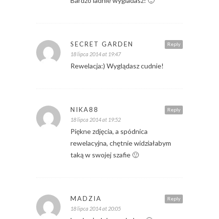
Bardzo ladnie wygladasz! 🙂
SECRET GARDEN
Reply
18 lipca 2014 at 19:47
Rewelacja:) Wyglądasz cudnie!
NIKA88
Reply
18 lipca 2014 at 19:52
Piękne zdjęcia, a spódnica
rewelacyjna, chętnie widziałabym
taką w swojej szafie 🙂
MADZIA
Reply
18 lipca 2014 at 20:05