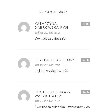
28 KOMENTARZY
KATARZYNA
Reply
DABROWSKA PYSK
18 lipca 2014 at 16:42
Wyglądasz bajecznie !
STYLISH BLOG STORY
Reply
18 lipca 2014 at 16:52
pięknie wyglądasz!! 🙂
CHOUETTE ŁUKASZ
Reply
WASZKIEWICZ
18 lipca 2014 at 16:57
Świetna ta sukienka – zapraszamy do