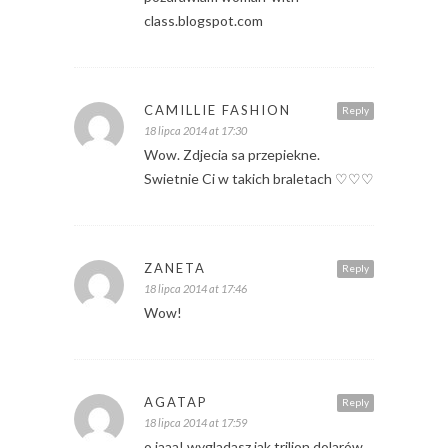
class.blogspot.com
CAMILLIE FASHION
Reply
18 lipca 2014 at 17:30
Wow. Zdjecia sa przepiekne.
Swietnie Ci w takich braletach ♡♡♡
ZANETA
Reply
18 lipca 2014 at 17:46
Wow!
AGATAP
Reply
18 lipca 2014 at 17:59
o jaaa! wygladasz jak trilion dolarów