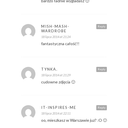
bardzo ładnie wygladasz 🙂
MISH-MASH-
Reply
WARDROBE
18 lipca 2014 at 21:24
fantastyczna całość!!
TYNKA.
Reply
18 lipca 2014 at 21:29
cudowne zdjęcia 🙂
IT-INSPIRES-ME
Reply
18 lipca 2014 at 22:11
oo, mieszkasz w Warszawie juz? :O 🙂