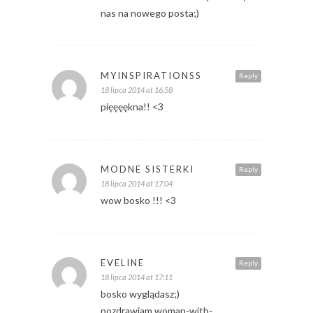
nas na nowego posta;)
MYINSPIRATIONSS
Reply
18 lipca 2014 at 16:58
pięęęękna!! <3
MODNE SISTERKI
Reply
18 lipca 2014 at 17:04
wow bosko !!! <3
EVELINE
Reply
18 lipca 2014 at 17:11
bosko wyglądasz;)
pozdrawiam woman-with-