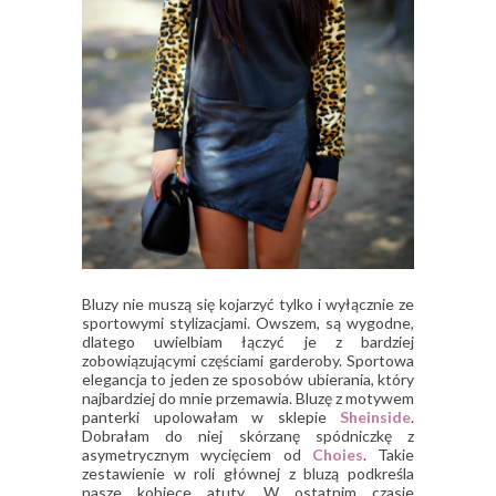
Bluzy nie muszą się kojarzyć tylko i wyłącznie ze
sportowymi stylizacjami. Owszem, są wygodne,
dlatego uwielbiam łączyć je z bardziej
zobowiązującymi częściami garderoby. Sportowa
elegancja to jeden ze sposobów ubierania, który
najbardziej do mnie przemawia. Bluzę z motywem
panterki upolowałam w sklepie
Sheinside
.
Dobrałam do niej skórzanę spódniczkę z
asymetrycznym wycięciem od
Choies
. Takie
zestawienie w roli głównej z bluzą podkreśla
nasze kobiece atuty. W ostatnim czasie