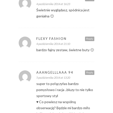
4 października 2014 at 16:23
Świetnie wyglądasz, spódnica jest
genialna 🙂
FLEXY FASHION
Reply
4 października 2014 at 21:10
bardzo fajny zestaw, świetne buty 🙂
AAANGELLLAAA 94
Reply
5 października 2014 at 13:20
super to połączyłas bardzo
pomysłowo i racja ..bluzy to nie tylko
sportowy styl
♥ Co powiesz na wspólną
obserwację? Będzie mi bardzo miło