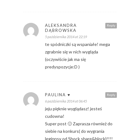
ALEKSANDRA
Reply
DĄBROWSKA
5 października 2014 at 22:19
te spódniczki są wspaniałe! mega
zgrabnie się w nich wygląda
(oczywiście jak ma się
predyspozycje:D )
PAULINA ♥
Reply
6 października 2014 at 06:45
jeju pięknie wyglądasz! jesteś
cudowna!
Super post 🙂 Zaprasza również do
siebie na konkurs( do wygrania
leginnsy od Shock share&block)!!!!