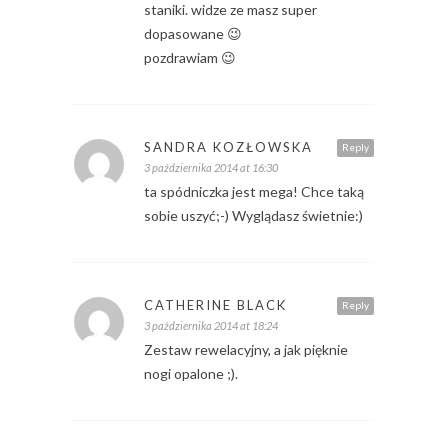
staniki. widze ze masz super
dopasowane 😉
pozdrawiam 😉
SANDRA KOZŁOWSKA
Reply
3 października 2014 at 16:30
ta spódniczka jest mega! Chce taką
sobie uszyć;-) Wyglądasz świetnie:)
CATHERINE BLACK
Reply
3 października 2014 at 18:24
Zestaw rewelacyjny, a jak pięknie
nogi opalone ;).