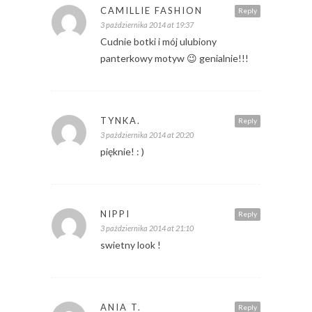
CAMILLIE FASHION
Reply
3 października 2014 at 19:37
Cudnie botki i mój ulubiony
panterkowy motyw 😉 genialnie!!!
TYNKA.
Reply
3 października 2014 at 20:20
pięknie! : )
NIPPI
Reply
3 października 2014 at 21:10
swietny look !
ANIA T.
Reply