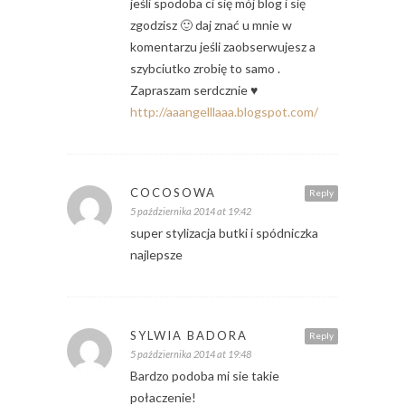
jeśli spodoba ci się mój blog i się
zgodzisz 🙂 daj znać u mnie w
komentarzu jeśli zaobserwujesz a
szybciutko zrobię to samo .
Zapraszam serdcznie ♥
http://aaangelllaaa.blogspot.com/
COCOSOWA
Reply
5 października 2014 at 19:42
super stylizacja butki i spódniczka
najlepsze
SYLWIA BADORA
Reply
5 października 2014 at 19:48
Bardzo podoba mi sie takie
połaczenie!