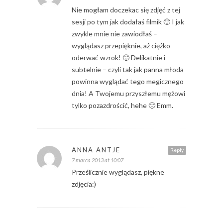
Nie mogłam doczekac się zdjęć z tej
sesji po tym jak dodałaś filmik 🙂 I jak
zwykle mnie nie zawiodłaś –
wyglądasz przepięknie, aż ciężko
oderwać wzrok! 🙂 Delikatnie i
subtelnie – czyli tak jak panna młoda
powinna wyglądać tego megicznego
dnia! A Twojemu przyszłemu mężowi
tylko pozazdrościć, hehe 🙂 Emm.
ANNA ANTJE
Reply
7 marca 2013 at 10:07
Prześlicznie wyglądasz, piękne
zdjęcia:)