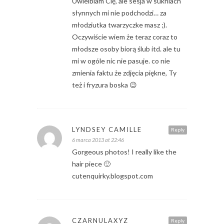
Uwielbiam Cię, ale sesja w sukniach
słynnych mi nie podchodzi… za
młodziutka twarzyczke masz ;).
Oczywiście wiem że teraz coraz to
młodsze osoby biorą ślub itd. ale tu
mi w ogóle nic nie pasuje. co nie
zmienia faktu że zdjęcia piękne, Ty
też i fryzura boska 😉
LYNDSEY CAMILLE
Reply
6 marca 2013 at 22:46
Gorgeous photos! I really like the
hair piece 🙂
cutenquirky.blogspot.com
CZARNULAXYZ
Reply