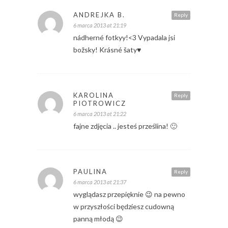
ANDREJKA B.
Reply
6 marca 2013 at 21:19
nádherné fotkyy!<3 Vypadala jsi
božsky! Krásné šaty♥
KAROLINA
Reply
PIOTROWICZ
6 marca 2013 at 21:22
fajne zdjęcia .. jesteś prześlina! 🙂
PAULINA
Reply
6 marca 2013 at 21:37
wyglądasz przepięknie 😉 na pewno
w przyszłości będziesz cudowną
panną młodą 😉