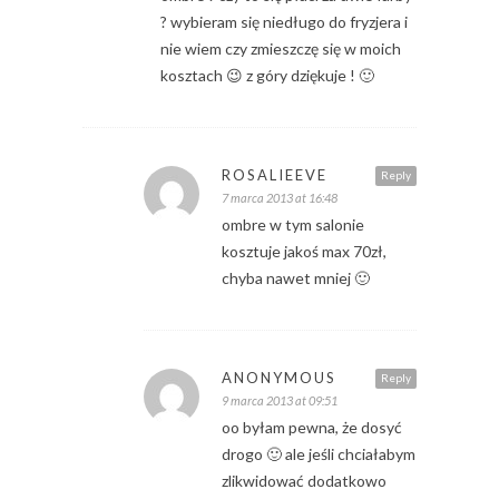
? wybieram się niedługo do fryzjera i
nie wiem czy zmieszczę się w moich
kosztach 😉 z góry dziękuje ! 🙂
ROSALIEEVE
Reply
7 marca 2013 at 16:48
ombre w tym salonie
kosztuje jakoś max 70zł,
chyba nawet mniej 🙂
ANONYMOUS
Reply
9 marca 2013 at 09:51
oo byłam pewna, że dosyć
drogo 🙂 ale jeśli chciałabym
zlikwidować dodatkowo