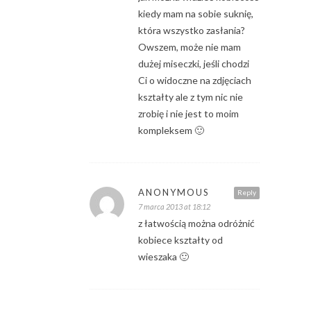
kiedy mam na sobie suknię,
która wszystko zasłania?
Owszem, może nie mam
dużej miseczki, jeśli chodzi
Ci o widoczne na zdjęciach
kształty ale z tym nic nie
zrobię i nie jest to moim
kompleksem 🙂
ANONYMOUS
Reply
7 marca 2013 at 18:12
z łatwością można odróżnić
kobiece kształty od
wieszaka 🙂