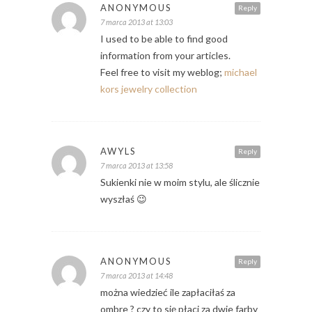
ANONYMOUS
Reply
7 marca 2013 at 13:03
I used to be able to find good
information from your articles.
Feel free to visit my weblog;
michael
kors jewelry collection
AWYLS
Reply
7 marca 2013 at 13:58
Sukienki nie w moim stylu, ale ślicznie
wyszłaś 😉
ANONYMOUS
Reply
7 marca 2013 at 14:48
można wiedzieć ile zapłaciłaś za
ombre ? czy to się płaci za dwie farby