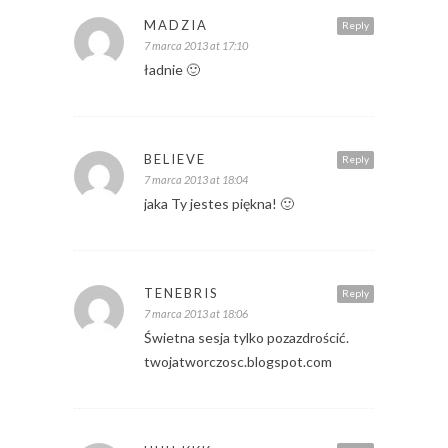
MADZIA
Reply
7 marca 2013 at 17:10
ładnie 🙂
BELIEVE
Reply
7 marca 2013 at 18:04
jaka Ty jestes piękna! 🙂
TENEBRIS
Reply
7 marca 2013 at 18:06
Świetna sesja tylko pozazdrościć.
twojatworczosc.blogspot.com