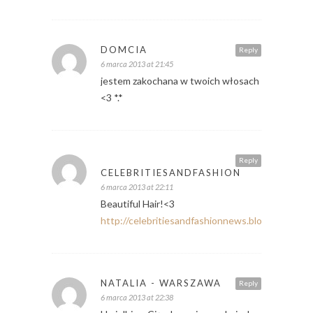
DOMCIA
Reply
6 marca 2013 at 21:45
jestem zakochana w twoich włosach
<3 *.*
Reply
CELEBRITIESANDFASHION
6 marca 2013 at 22:11
Beautiful Hair!<3
http://celebritiesandfashionnews.blogspot.de/
NATALIA - WARSZAWA
Reply
6 marca 2013 at 22:38