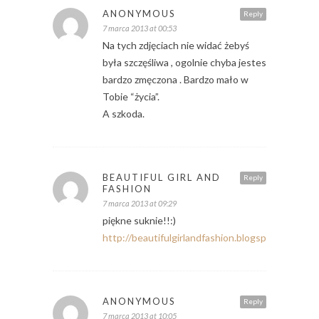
ANONYMOUS
Reply
7 marca 2013 at 00:53
Na tych zdjęciach nie widać żebyś
była szczęśliwa , ogolnie chyba jestes
bardzo zmęczona . Bardzo mało w
Tobie “życia”.
A szkoda.
BEAUTIFUL GIRL AND
Reply
FASHION
7 marca 2013 at 09:29
piękne suknie!!:)
http://beautifulgirlandfashion.blogspot.com
ANONYMOUS
Reply
7 marca 2013 at 10:05