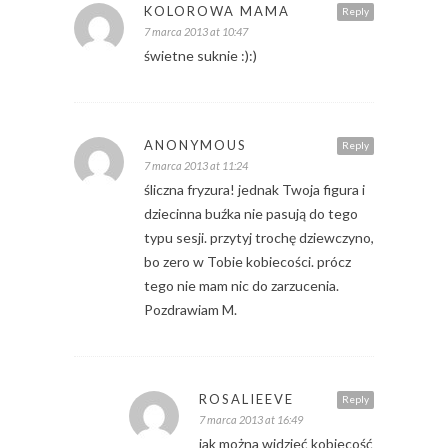
KOLOROWA MAMA
Reply
7 marca 2013 at 10:47
świetne suknie :):)
ANONYMOUS
Reply
7 marca 2013 at 11:24
śliczna fryzura! jednak Twoja figura i
dziecinna buźka nie pasują do tego
typu sesji. przytyj trochę dziewczyno,
bo zero w Tobie kobiecości. prócz
tego nie mam nic do zarzucenia.
Pozdrawiam M.
ROSALIEEVE
Reply
7 marca 2013 at 16:49
jak można widzieć kobiecość