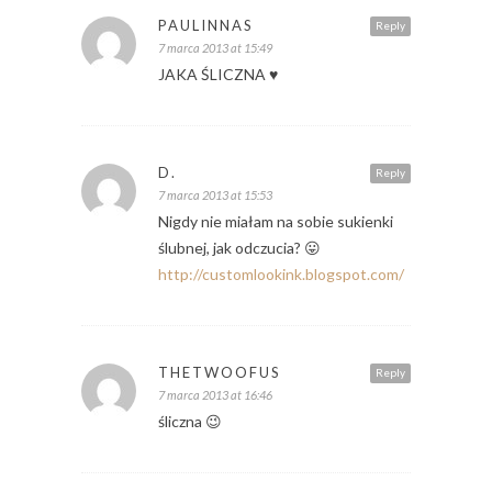
PAULINNAS
Reply
7 marca 2013 at 15:49
JAKA ŚLICZNA ♥
D.
Reply
7 marca 2013 at 15:53
Nigdy nie miałam na sobie sukienki
ślubnej, jak odczucia? 😛
http://customlookink.blogspot.com/
THETWOOFUS
Reply
7 marca 2013 at 16:46
śliczna 😉