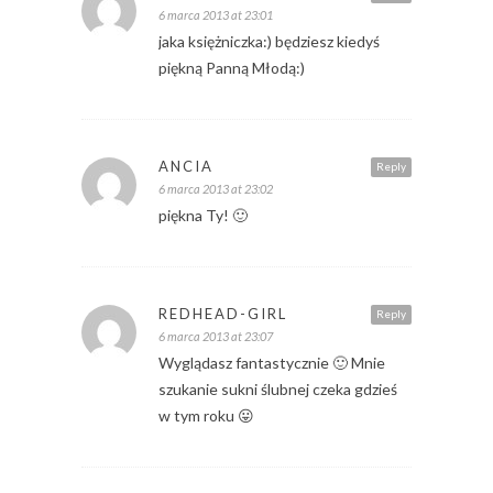
6 marca 2013 at 23:01
jaka księżniczka:) będziesz kiedyś
piękną Panną Młodą:)
ANCIA
Reply
6 marca 2013 at 23:02
piękna Ty! 🙂
REDHEAD-GIRL
Reply
6 marca 2013 at 23:07
Wyglądasz fantastycznie 🙂 Mnie
szukanie sukni ślubnej czeka gdzieś
w tym roku 😛