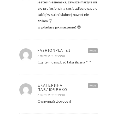
jestes nieziemska, zawsze marzyla mi
sie profesjonalna sesja zdjeciowa, a o
takiej w sukni slubnej nawet nie
snilam 🙂
wygladasz jak marzenie! 🙂
FASHIONPLATE1
Reply
6 marca 2013 at 21:18
Czy ty musisz być taka śliczna *_*
ЕКАТЕРИНА
Reply
ПАВЛЮЧЕНКО
6 marca 2013 at 21:18
Отличный фотосет)