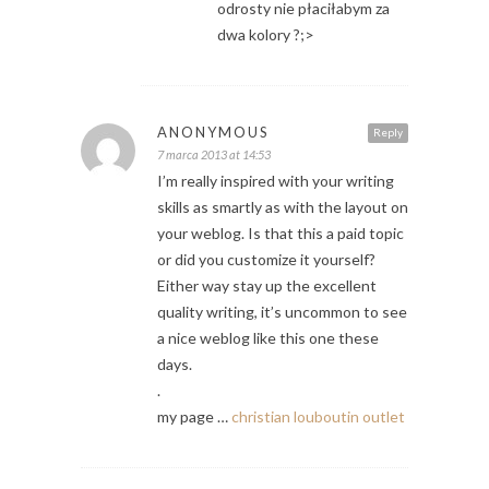
odrosty nie płaciłabym za
dwa kolory ?;>
ANONYMOUS
Reply
7 marca 2013 at 14:53
I’m really inspired with your writing
skills as smartly as with the layout on
your weblog. Is that this a paid topic
or did you customize it yourself?
Either way stay up the excellent
quality writing, it’s uncommon to see
a nice weblog like this one these
days.
.
my page …
christian louboutin outlet