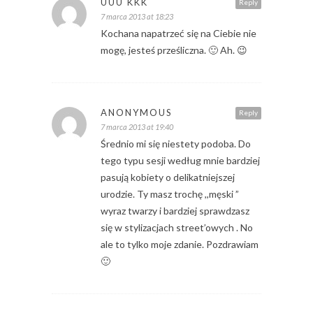
UUU KKK
Reply
7 marca 2013 at 18:23
Kochana napatrzeć się na Ciebie nie
mogę, jesteś prześliczna. 🙂 Ah. 😉
ANONYMOUS
Reply
7 marca 2013 at 19:40
Średnio mi się niestety podoba. Do
tego typu sesji według mnie bardziej
pasują kobiety o delikatniejszej
urodzie. Ty masz trochę ,,męski ”
wyraz twarzy i bardziej sprawdzasz
się w stylizacjach street’owych . No
ale to tylko moje zdanie. Pozdrawiam
🙂