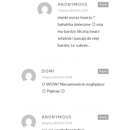
ANONYMOUS
Reply
7 marca 2013 at 21:07
męski wyraz twarzy ?
hahahha śmieszne 🙂 ona
ma bardzo śliczną twarz
właśnie i pasują do niej
bardzo te suknie…
DOMI
Reply
7 marca 2013 at 21:48
O WOW! Niesamowicie wyglądasz
🙂 Pięknie 🙂
ANONYMOUS
Reply
8 marca 2013 at 15:15
nie,nie wygladasz ladnie.