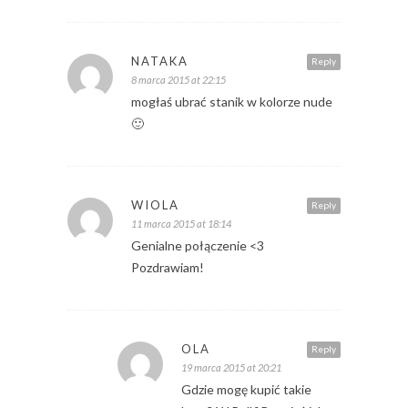
NATAKA
Reply
8 marca 2015 at 22:15
mogłaś ubrać stanik w kolorze nude
🙂
WIOLA
Reply
11 marca 2015 at 18:14
Genialne połączenie <3
Pozdrawiam!
OLA
Reply
19 marca 2015 at 20:21
Gdzie mogę kupić takie