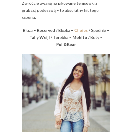
Zwróćcie uwagę na pikowane tenisówki z
grubszą podeszwą – to absolutny hit tego
sezonu.
Bluza –
Reserved
/ Bluzka –
Choies
/ Spodnie –
Tally Weijl
/ Torebka –
Mohito
/ Buty –
Pull&Bear