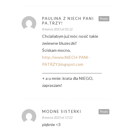
PAULINA Z NIECH PANI
Reply
PA.TRZY!
8 marca 2015 at 01:12
Chciałabym już móc nosić takie
zwiewne bluzeczki!
Ściskam mocno,
http://www.NIECH-PANI-
PATRZY.blogspot.com
__________________________________
+ a u mnie: krata dla NIEGO,
zapraszam!
MODNE SISTERKI
Reply
8 marca 2015 at 17:22
pięknie <3