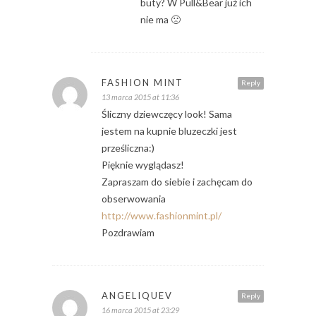
buty? W Pull&Bear już ich
nie ma 🙁
FASHION MINT
Reply
13 marca 2015 at 11:36
Śliczny dziewczęcy look! Sama
jestem na kupnie bluzeczki jest
prześliczna:)
Pięknie wyglądasz!
Zapraszam do siebie i zachęcam do
obserwowania
http://www.fashionmint.pl/
Pozdrawiam
ANGELIQUEV
Reply
16 marca 2015 at 23:29