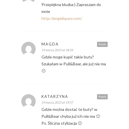
Przepiękna bluzka:) Zapraszam do
mnie
http://angeliquev.com/
MAGDA
Reply
19 marca 2015 at 18:34
Gdzie moge kupić takie buty?
Szukałam w Pull&Bear, ale już nie ma
🙁
KATARZYNA
Reply
19 marca 2015 at 19:57
Gdzie można dostać te buty? w
Pull&Bear chyba już ich nie ma 🙁
Ps. Śliczna stylizacja 🙂